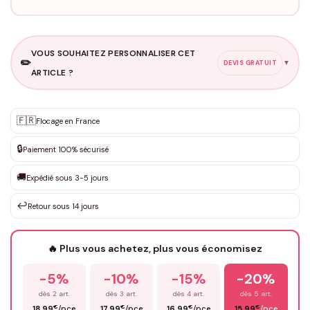
VOUS SOUHAITEZ PERSONNALISER CET
✏️
▼
DEVIS GRATUIT
ARTICLE ?
Personnalisation sur mesure
🇫🇷
✨
Flocage en France
DEVIS GRATUIT · Personnalisation de 3 à 10€ selon la demande
🔒
Paiement 100% sécurisé
Que souhaitez-vous ?
*
🚚
Expédié sous 3-5 jours
↩️
Retour sous 14 jours
Votre texte / idée
*
🔥 Plus vous achetez, plus vous économisez
-5%
-10%
-15%
-20%
Prénom
*
dès 2 art.
dès 3 art.
dès 4 art.
dès 5 art.
€
€
€
€
18,99
/pce
17,99
/pce
16,99
/pce
15,99
/pce