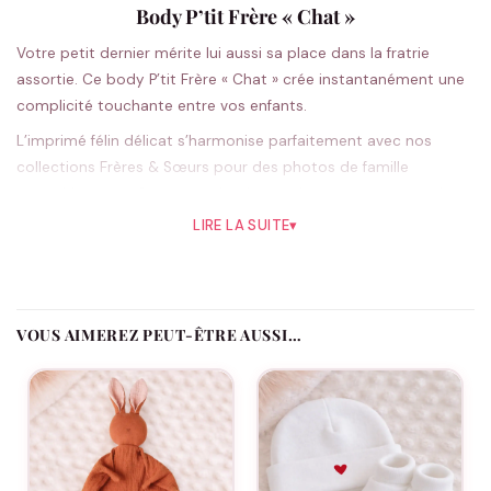
Body P’tit Frère « Chat »
Votre petit dernier mérite lui aussi sa place dans la fratrie
assortie. Ce body P’tit Frère « Chat » crée instantanément une
complicité touchante entre vos enfants.
L’imprimé félin délicat s’harmonise parfaitement avec nos
collections Frères & Sœurs pour des photos de famille
attendrissantes. Sa coupe classique unisexe accompagne les
premiers mois de bébé avec douceur, tandis que le message
LIRE LA SUITE
▾
complice renforce les liens fraternels dès le plus jeune âge.
Disponible en blanc intemporel ou noir élégant, ce body se
glisse facilement dans toutes les garde-robes enfantines. Les
parents apprécient sa praticité au quotidien : enfilage simple,
VOUS AIMEREZ PEUT-ÊTRE AUSSI…
entretien facile, confort optimal pour les petits aventuriers en
herbe.
Pourquoi vous allez l’aimer
Crée une complicité visuelle immédiate entre frères et sœurs