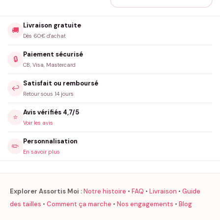
Livraison gratuite
🚚
Dès 60€ d'achat
Paiement sécurisé
🔒
CB, Visa, Mastercard
Satisfait ou remboursé
↩️
Retour sous 14 jours
Avis vérifiés 4,7/5
⭐
Voir les avis
Personnalisation
✏️
En savoir plus
Explorer Assortis Moi :
Notre histoire
•
FAQ
•
Livraison
•
Guide
des tailles
•
Comment ça marche
•
Nos engagements
•
Blog