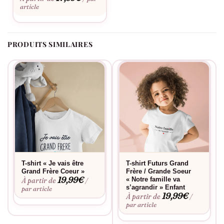
optimal jour après jour.
article
PRODUITS SIMILAIRES
T-shirt « Je vais être
T-shirt Futurs Grand
Grand Frère Coeur »
Frère / Grande Soeur
19,99
€
« Notre famille va
À partir de
/
s’agrandir » Enfant
par article
19,99
€
À partir de
/
par article