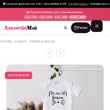
🚚
Livraison gratuite
dès 60€
|
⭐
Avis vérifiés 4,7/5
·
+10 000 clients
|
⚡
Expédié sous 1
🔥
Plus vous achetez, plus vous économisez :
2 art.
-5%
3 art.
-10%
4 art.
-15%
5+ art.
-20%
Assortis
Moi
Panier
Passer
ACCUEIL
/
FAMILLE
/
FRÈRES & SOEURS
au
contenu
EXISTE EN NOIR