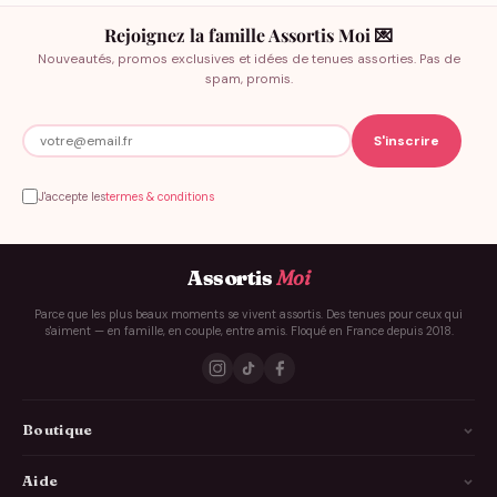
Rejoignez la famille Assortis Moi 💌
Nouveautés, promos exclusives et idées de tenues assorties. Pas de
spam, promis.
J'accepte les
termes & conditions
Assortis
Moi
Parce que les plus beaux moments se vivent assortis. Des tenues pour ceux qui
s'aiment — en famille, en couple, entre amis. Floqué en France depuis 2018.
Boutique
La Famille
Aide