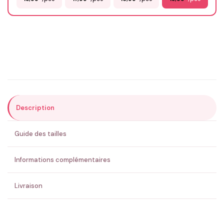
Email
*
Précisions (optionnel)
Description
ENVOYER MA DEMANDE ✨
Guide des tailles
💚 Retour sous 24-48h
🇫🇷 Flocage en France
✅ Validation avant fabrication
Informations complémentaires
Livraison