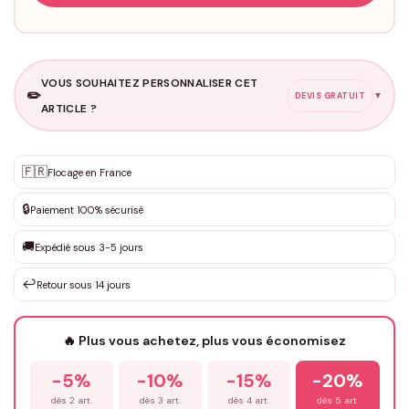
VOUS SOUHAITEZ PERSONNALISER CET
✏️
▼
DEVIS GRATUIT
ARTICLE ?
Personnalisation sur mesure
🇫🇷
✨
Flocage en France
DEVIS GRATUIT · Personnalisation de 3 à 10€ selon la demande
🔒
Paiement 100% sécurisé
Que souhaitez-vous ?
*
🚚
Expédié sous 3-5 jours
↩️
Retour sous 14 jours
Votre texte / idée
*
🔥 Plus vous achetez, plus vous économisez
-5%
-10%
-15%
-20%
Prénom
*
dès 2 art.
dès 3 art.
dès 4 art.
dès 5 art.