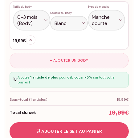
Taille du body
Type de manche
Couleur du body
✕
19,99€
+ AJOUTER UN BODY
Ajoutez
1 article de plus
pour débloquer
-5%
sur tout votre
💡
panier !
Sous-total (
1
articles)
19,99€
19,99€
Total du set
🛒 AJOUTER LE SET AU PANIER