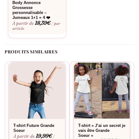
Body Annonce
Grossesse
personnalisable –
Jumeaux 1+1 = 4 ❤️
18,39
€
À partir de
/ par
article
PRODUITS SIMILAIRES
T-shirt Future Grande
T-shirt « J’ai un secret je
Soeur
vais être Grande
19,99
€
Soeur »
À partir de
/