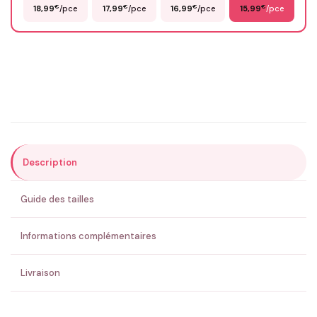
€
€
€
€
18,99
/pce
17,99
/pce
16,99
/pce
15,99
/pce
Email
*
Précisions (optionnel)
Description
ENVOYER MA DEMANDE ✨
Guide des tailles
💚 Retour sous 24-48h
🇫🇷 Flocage en France
✅ Validation avant fabrication
Informations complémentaires
Livraison