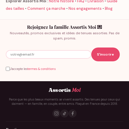
Explorer Assortis Moi :
Notre histoire
•
FAQ
•
Livraison
•
Guide
des tailles
•
Comment ça marche
•
Nos engagements
•
Blog
Rejoignez la famille Assortis Moi 💌
Nouveautés, promos exclusives et idées de tenues assorties. Pas de
spam, promis.
J'accepte les
termes & conditions
Assortis
Moi
Parce que les plus beaux moments se vivent assortis. Des tenues pour ceux qui
s'aiment — en famille, en couple, entre amis. Floqué en France depuis 2018.