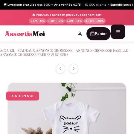
🚚
Livraison gratuite
dès 60€
|
⭐
Avis vérifiés 4,7/5
·
+10 000 clients
|
⚡
Expédié sous 1
🔥
Plus vous achetez, plus vous économisez :
2 art.
-5%
3 art.
-10%
4 art.
-15%
5+ art.
-20%
Assortis
Moi
Panier
Passer
ACCUEIL
/
CADEAUX ANNONCE GROSSESSE
/
ANNONCE GROSSESSE FAMILLE
/
au
ANNONCE GROSSESSE FRÈRES & SOEURS
contenu
EXISTE EN NOIR