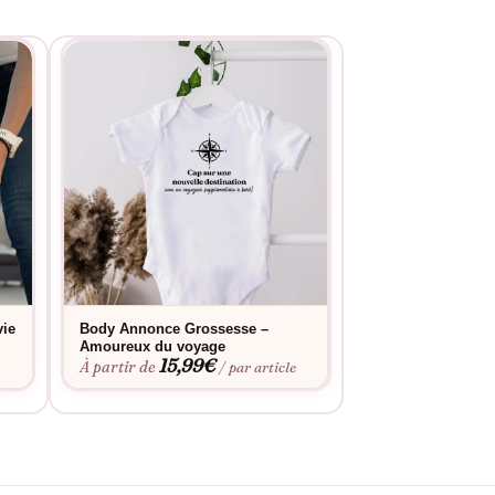
vie
Body Annonce Grossesse –
T-shirt Futurs Gra
Amoureux du voyage
Grande Soeur « No
15,99
€
s’agrandir » Enfa
À partir de
e
/ par article
19,9
À partir de