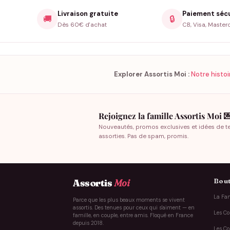
Livraison gratuite
Paiement séc
🚚
🔒
Dès 60€ d'achat
CB, Visa, Master
Explorer Assortis Moi :
Notre histoi
Rejoignez la famille Assortis Moi 
Nouveautés, promos exclusives et idées de t
assorties. Pas de spam, promis.
Bout
Assortis
Moi
La Fam
Parce que les plus beaux moments se vivent
assortis. Des tenues pour ceux qui s'aiment — en
Les Co
famille, en couple, entre amis. Floqué en France
depuis 2018.
Les Co