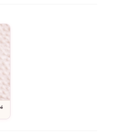
 quotidien cette relation si précieuse.
service de personnalisation
. Ce body se lave
eau délicate de bébé.
bé