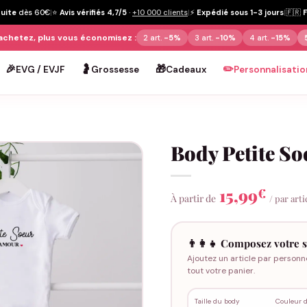
tuite
dès 60€
|
⭐
Avis vérifiés 4,7/5
·
+10 000 clients
|
⚡
Expédié sous 1-3 jours
|
🇫🇷
achetez, plus vous économisez :
2 art.
-5%
3 art.
-10%
4 art.
-15%
🎉
🤰
🎁
✏️
EVG / EVJF
Grossesse
Cadeaux
Personnalisatio
Body Petite So
15,99
€
À partir de
/ par arti
👨‍👩‍👧 Composez votre s
Ajoutez un article par personn
tout votre panier.
Taille du body
Couleur 