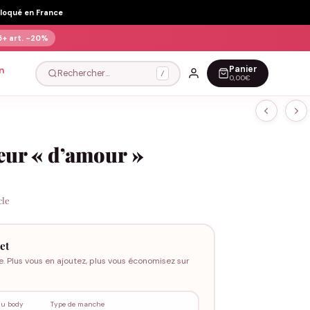
Floqué en France
5+ art.
-20%
Panier
n
Rechercher…
/
0,00€
eur « d’amour »
cle
et
e. Plus vous en ajoutez, plus vous économisez sur
du body
Type de manche