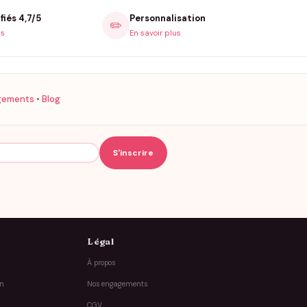
fiés 4,7/5
Personnalisation
✏️
is
En savoir plus
gements
•
Blog
Légal
À propos
on
Nos engagements
CGV