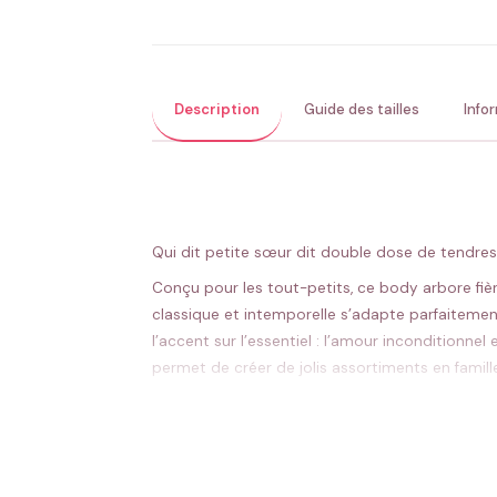
Description
Guide des tailles
Info
Qui dit petite sœur dit double dose de tendress
Conçu pour les tout-petits, ce body arbore fièr
classique et intemporelle s’adapte parfaiteme
l’accent sur l’essentiel : l’amour inconditionn
permet de créer de jolis assortiments en famill
Message touchant qui célèbre l’amour frate