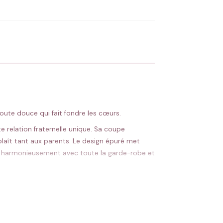
 Flocage en France
✅ Validation avant fabrication
toute douce qui fait fondre les cœurs.
e relation fraternelle unique. Sa coupe
laît tant aux parents. Le design épuré met
arie harmonieusement avec toute la garde-robe et