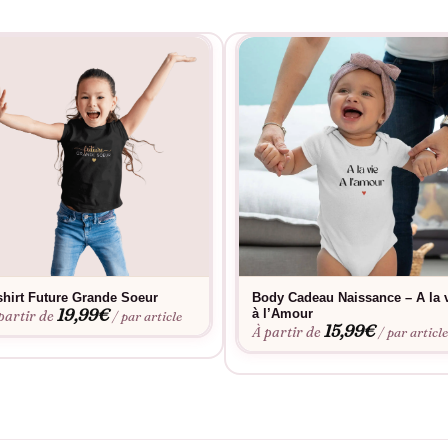
shirt Future Grande Soeur
Body Cadeau Naissance – A la 
19,99
€
à l’Amour
partir de
/ par article
15,99
€
À partir de
/ par articl