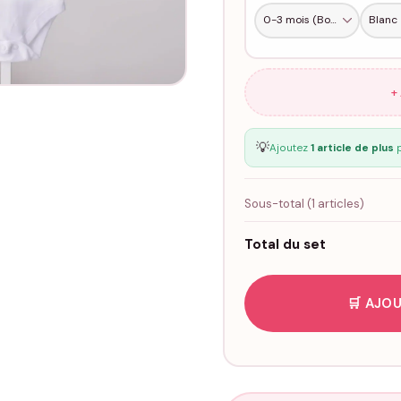
+
💡
Ajoutez
1 article de plus
p
Sous-total (
1
articles)
Total du set
🛒 AJOU