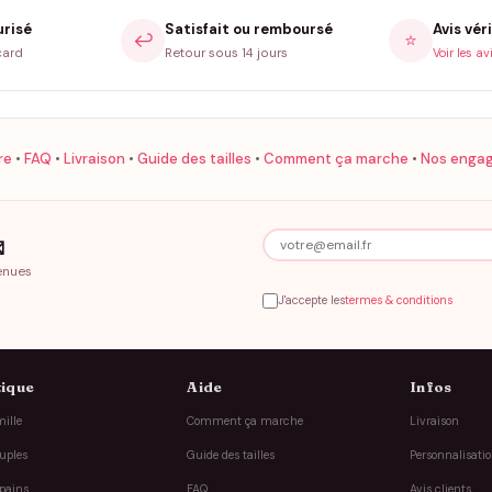
urisé
Satisfait ou remboursé
Avis véri
↩️
⭐
card
Retour sous 14 jours
Voir les av
re
•
FAQ
•
Livraison
•
Guide des tailles
•
Comment ça marche
•
Nos enga

enues
J'accepte les
termes & conditions
ique
Aide
Infos
ille
Comment ça marche
Livraison
uples
Guide des tailles
Personnalisati
pains
FAQ
Avis clients