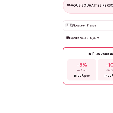
✏️
VOUS SOUHAITEZ PERSO
Personnalisation sur m
🇫🇷
✨
Flocage en France
DEVIS GRATUIT · Personnali
🚚
Expédié sous 3-5 jours
Que souhaitez-vous ?
*
🔥 Plus vous 
Prénom
*
-5%
-1
dès 2 art.
dès 3
€
18,99
/pce
17,99
Précisions (optionnel)
ENV