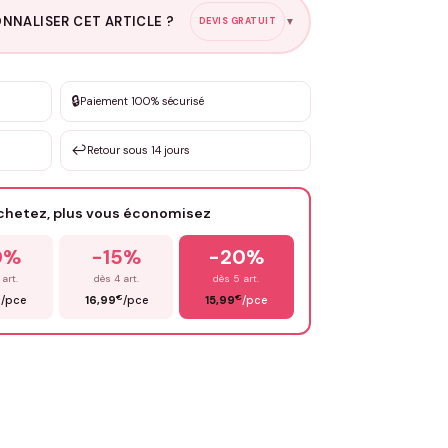
NNALISER CET ARTICLE ?
DEVIS GRATUIT
▼
esure
🔒
Paiement 100% sécurisé
sation de 3 à 10€ selon la demande
↩️
Retour sous 14 jours
Votre texte / idée
*
achetez, plus vous économisez
Email
*
0%
-15%
-20%
 art.
dès 4 art.
dès 5 art.
€
€
€
/pce
16,99
/pce
15,99
/pce
OYER MA DEMANDE ✨