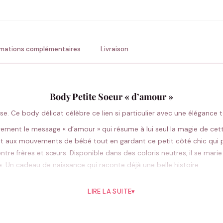
💚 Retour sous 24-48h
🇫
rmations complémentaires
Livraison
Body Petite Soeur « d’amour »
e. Ce body délicat célèbre ce lien si particulier avec une élégance 
ement le message « d’amour » qui résume à lui seul la magie de cett
nt aux mouvements de bébé tout en gardant ce petit côté chic qui p
el entre frères et sœurs. Disponible dans des coloris neutres, il se m
e. Un cadeau de naissance qui raconte déjà une belle histoire.
Pourquoi vous allez l’aimer
LIRE LA SUITE
▾
rnel