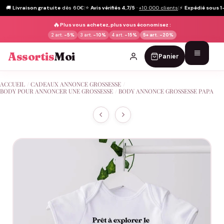
🚚
Livraison gratuite
dès 60€
|
⭐
Avis vérifiés 4,7/5
·
+10 000 clients
|
⚡
Expédié sous 1
🔥
Plus vous achetez, plus vous économisez :
2 art.
-5%
3 art.
-10%
4 art.
-15%
5+ art.
-20%
Assortis
Moi
Panier
Passer
ACCUEIL
/
CADEAUX ANNONCE GROSSESSE
/
au
BODY POUR ANNONCER UNE GROSSESSE
/
BODY ANNONCE GROSSESSE PAPA
contenu