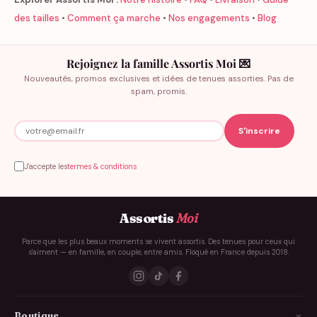
des tailles
•
Comment ça marche
•
Nos engagements
•
Blog
Rejoignez la famille Assortis Moi 💌
Nouveautés, promos exclusives et idées de tenues assorties. Pas de
spam, promis.
J'accepte les
termes & conditions
Assortis
Moi
Parce que les plus beaux moments se vivent assortis. Des tenues pour ceux qui
s'aiment — en famille, en couple, entre amis. Floqué en France depuis 2018.
Boutique