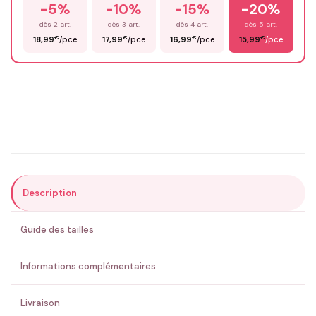
-5%
-10%
-15%
-20%
Prénom
*
dès 2 art.
dès 3 art.
dès 4 art.
dès 5 art.
€
€
€
€
18,99
/pce
17,99
/pce
16,99
/pce
15,99
/pce
Email
*
Précisions (optionnel)
Description
ENVOYER MA DEMANDE ✨
Guide des tailles
💚 Retour sous 24-48h
🇫🇷 Flocage en France
✅ Validation avant fabrication
Informations complémentaires
Livraison