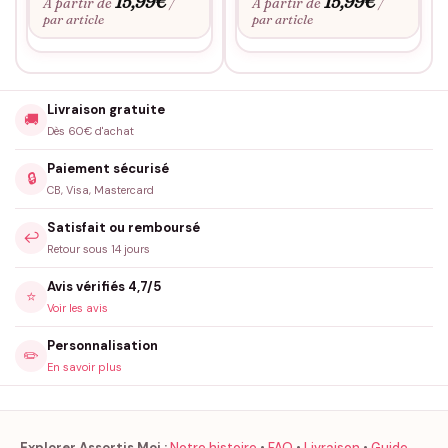
15,99
€
15,99
€
À partir de
À partir de
/
/
par article
par article
Livraison gratuite
🚚
Dès 60€ d'achat
Paiement sécurisé
🔒
CB, Visa, Mastercard
Satisfait ou remboursé
↩️
Retour sous 14 jours
Avis vérifiés 4,7/5
⭐
Voir les avis
Personnalisation
✏️
En savoir plus
Explorer Assortis Moi :
Notre histoire
•
FAQ
•
Livraison
•
Guide