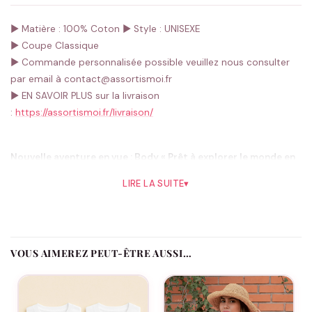
► Matière : 100% Coton
► Style : UNISEXE
► Coupe Classique
► Commande personnalisée possible veuillez nous consulter
par email à contact@assortismoi.fr
► EN SAVOIR PLUS sur la livraison
:
https://assortismoi.fr/livraison/
Nouvelle aventure en vue : Body « Prêt à explorer le monde en
trio ? »
LIRE LA SUITE
▾
L’arrivée d’un enfant est la plus grande des aventures, et chez
Assortis Moi, nous savons que chaque
famille
aime annoncer
cette nouvelle étape de manière unique et mémorable. C’est
pourquoi nous sommes fiers de présenter le body « Prêt à
VOUS AIMEREZ PEUT-ÊTRE AUSSI…
explorer le monde en trio ? », une pièce charmante de notre
collection «
annonce de grossesse
« , destinée à partager votre
bonheur et votre anticipation avec les futurs grands-parents,