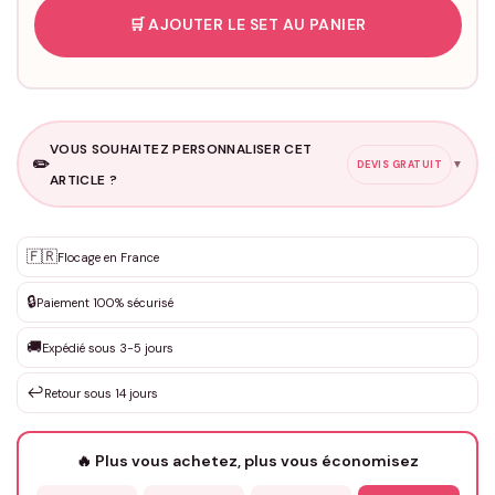
🛒 AJOUTER LE SET AU PANIER
VOUS SOUHAITEZ PERSONNALISER CET
✏️
▼
DEVIS GRATUIT
ARTICLE ?
Personnalisation sur mesure
🇫🇷
✨
Flocage en France
DEVIS GRATUIT · Personnalisation de 3 à 10€ selon la demande
🔒
Paiement 100% sécurisé
Que souhaitez-vous ?
*
🚚
Expédié sous 3-5 jours
↩️
Retour sous 14 jours
Votre texte / idée
*
🔥 Plus vous achetez, plus vous économisez