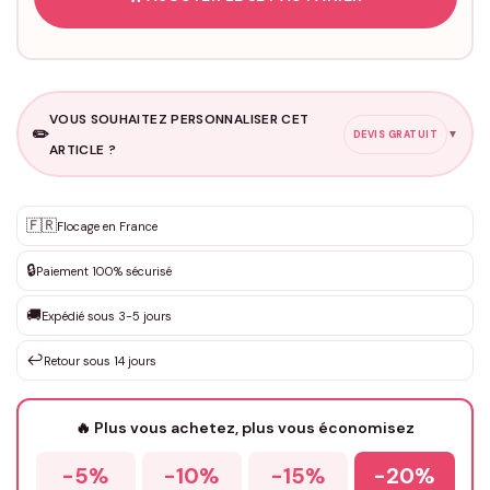
VOUS SOUHAITEZ PERSONNALISER CET
✏️
▼
DEVIS GRATUIT
ARTICLE ?
Personnalisation sur mesure
🇫🇷
✨
Flocage en France
DEVIS GRATUIT · Personnalisation de 3 à 10€ selon la demande
🔒
Paiement 100% sécurisé
Que souhaitez-vous ?
*
🚚
Expédié sous 3-5 jours
↩️
Retour sous 14 jours
Votre texte / idée
*
🔥 Plus vous achetez, plus vous économisez
-5%
-10%
-15%
-20%
Prénom
*