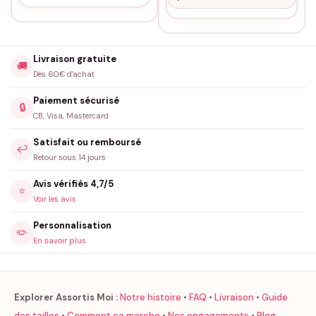
Livraison gratuite
🚚
Dès 60€ d'achat
Paiement sécurisé
🔒
CB, Visa, Mastercard
Satisfait ou remboursé
↩️
Retour sous 14 jours
Avis vérifiés 4,7/5
⭐
Voir les avis
Personnalisation
✏️
En savoir plus
Explorer Assortis Moi :
Notre histoire
•
FAQ
•
Livraison
•
Guide
des tailles
•
Comment ça marche
•
Nos engagements
•
Blog