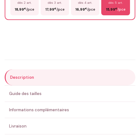
dès 2 art.
dès 3 art.
dès 4 art.
dès 5 art.
€
€
€
€
18,99
/pce
17,99
/pce
16,99
/pce
15,99
/pce
Email
*
Précisions (optionnel)
Description
ENVOYER MA DEMANDE ✨
Guide des tailles
💚 Retour sous 24-48h
🇫🇷 Flocage en France
✅ Validation avant fabrication
Informations complémentaires
Livraison