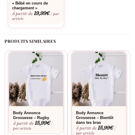
« Prépare-toi à des balades à cheval à trois ! » est bien plus
« Bébé en cours de
chargement »
qu’une annonce : c’est la célébration d’un nouveau compagnon
19,99
€
À partir de
/ par
de route qui, bientôt, partagera avec vous le chemin de la vie.
article
PRODUITS SIMILAIRES
Body Annonce
Body Annonce
Grossesse – Rugby
Grossesse – Bientôt
15,99
€
dans tes bras
À partir de
/
15,99
€
À partir de
par article
/
par article