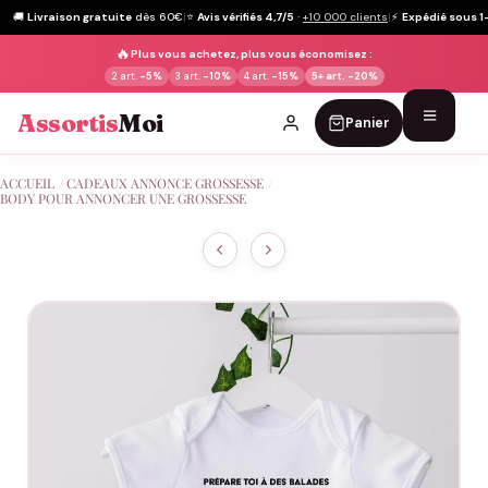
🚚
Livraison gratuite
dès 60€
|
⭐
Avis vérifiés 4,7/5
·
+10 000 clients
|
⚡
Expédié sous 1
🔥
Plus vous achetez, plus vous économisez :
2 art.
-5%
3 art.
-10%
4 art.
-15%
5+ art.
-20%
Assortis
Moi
Panier
Passer
ACCUEIL
/
CADEAUX ANNONCE GROSSESSE
/
au
BODY POUR ANNONCER UNE GROSSESSE
contenu