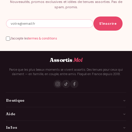
Nouveautés, promos exclusives et idées de tenues assorties. Pas de
spam, promis.
J'accepte les
termes & conditions
Assortis
Moi
Parce que les plus beaux moments se vivent assortis. Des tenues pour ceux qui
s'aiment — en famille, en couple, entre amis. Floqué en France depuis 2018.
Boutique
La Famille
Aide
Les Couples
Comment ça marche
Infos
Les Copains