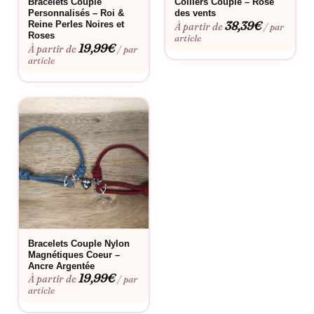
Bracelets Couple
Colliers Couple – Rose
Personnalisés – Roi &
des vents
les occasions spéciales
38,39
€
Reine Perles Noires et
À partir de
/ par
Roses
Duo complémentaire qui créer une véritable complicité
article
19,99
€
À partir de
/ par
visuelle
article
Prix accessible pour offrir un cadeau symbolique et
mémorable
Idéal pour
Saint-Valentin, anniversaires de couple, déclarations d’amour,
cadeaux de réconciliation ou simplement pour célébrer votre
complicité au quotidien.
Bon à savoir
Bracelets Couple Nylon
Consultez notre
guide des tailles
pour choisir la coupe parfaite.
Magnétiques Coeur –
Envie d’une touche personnelle ? Découvrez notre
service de
Ancre Argentée
19,99
€
À partir de
/ par
personnalisation
. Pour préserver l’éclat de vos bagues pour
article
couple – clé coeur, nous recommandons d’appliquer un vernis