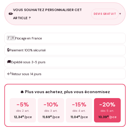
VOUS SOUHAITEZ PERSONNALISER CET
✏️
▼
DEVIS GRATUIT
ARTICLE ?
Personnalisation sur mesure
🇫🇷
✨
Flocage en France
DEVIS GRATUIT · Personnalisation de 3 à 10€ selon la demande
🔒
Paiement 100% sécurisé
Que souhaitez-vous ?
*
🚚
Expédié sous 3-5 jours
↩️
Retour sous 14 jours
Votre texte / idée
*
🔥 Plus vous achetez, plus vous économisez
-5%
-10%
-15%
-20%
Prénom
*
dès 2 art.
dès 3 art.
dès 4 art.
dès 5 art.
€
€
€
€
12,34
/pce
11,69
/pce
11,04
/pce
10,39
/pce
Email
*