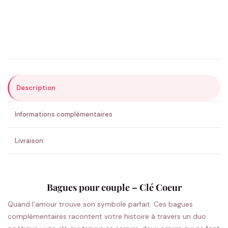
Précisions (optionnel)
Description
ENVOYER MA DEMANDE ✨
Informations complémentaires
💚 Retour sous 24-48h
🇫🇷 Flocage en France
✅ Validation avant fabrication
Livraison
Bagues pour couple – Clé Coeur
Quand l’amour trouve son symbole parfait. Ces bagues
complémentaires racontent votre histoire à travers un duo