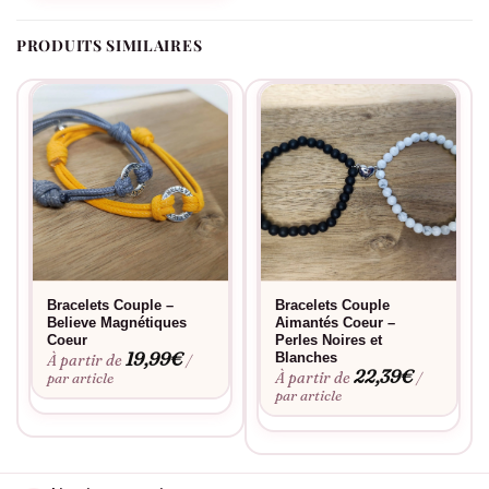
protecteur avant la première utilisation.
Fabriqué à la commande, floqué en France.
PRODUITS SIMILAIRES
Bracelets Couple –
Bracelets Couple
Believe Magnétiques
Aimantés Coeur –
Coeur
Perles Noires et
19,99
€
Blanches
À partir de
/
22,39
€
À partir de
par article
/
par article