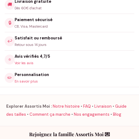
Livraison gratuite
🚚
Dès 60€ d'achat
Paiement sécurisé
🔒
CB, Visa, Mastercard
Satisfait ou remboursé
↩️
Retour sous 14 jours
Avis vérifiés 4,7/5
⭐
Voir les avis
Personnalisation
✏️
En savoir plus
Explorer Assortis Moi :
Notre histoire
•
FAQ
•
Livraison
•
Guide
des tailles
•
Comment ça marche
•
Nos engagements
•
Blog
Rejoignez la famille Assortis Moi 💌