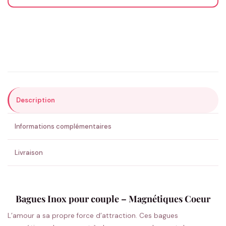
Email
*
Précisions (optionnel)
Description
ENVOYER MA DEMANDE ✨
Informations complémentaires
💚 Retour sous 24-48h
🇫🇷 Flocage en France
✅ Validation avant fabrication
Livraison
Bagues Inox pour couple – Magnétiques Coeur
L’amour a sa propre force d’attraction. Ces bagues