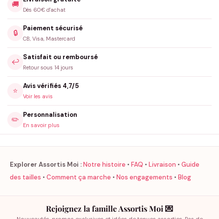
🚚
Dès 60€ d'achat
Paiement sécurisé
🔒
CB, Visa, Mastercard
Satisfait ou remboursé
↩️
Retour sous 14 jours
Avis vérifiés 4,7/5
⭐
Voir les avis
Personnalisation
✏️
En savoir plus
Explorer Assortis Moi :
Notre histoire
•
FAQ
•
Livraison
•
Guide
des tailles
•
Comment ça marche
•
Nos engagements
•
Blog
Rejoignez la famille Assortis Moi 💌