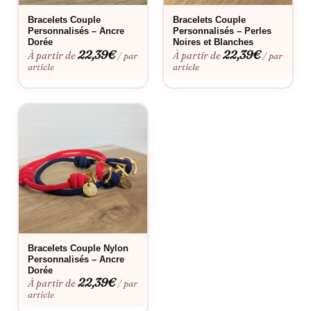
Saint-Valentin, anniversaires de rencontre, demandes en
Bracelets Couple
Bracelets Couple
mariage, cadeaux de fiançailles ou simplement pour célébrer
Personnalisés – Ancre
Personnalisés – Perles
Dorée
Noires et Blanches
votre complicité au quotidien.
22,39
€
22,39
€
À partir de
À partir de
/ par
/ par
article
article
Bon à savoir
Consultez notre
guide des tailles
pour choisir la coupe parfaite.
Envie d’une touche personnelle ? Découvrez notre
service de
personnalisation
. L’acier inoxydable ne craint ni l’eau ni l’usure
quotidienne. Un simple essuyage avec un chiffon doux suffit à
préserver leur brillance.
Fabriqué à la commande, floqué en France.
Bracelets Couple Nylon
Personnalisés – Ancre
Dorée
22,39
€
À partir de
/ par
article