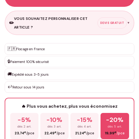
VOUS SOUHAITEZ PERSONNALISER CET
✏️
▼
DEVIS GRATUIT
ARTICLE ?
Personnalisation sur mesure
🇫🇷
✨
Flocage en France
DEVIS GRATUIT · Personnalisation de 3 à 10€ selon la demande
🔒
Paiement 100% sécurisé
Que souhaitez-vous ?
*
🚚
Expédié sous 3-5 jours
↩️
Retour sous 14 jours
Votre texte / idée
*
🔥 Plus vous achetez, plus vous économisez
-5%
-10%
-15%
-20%
Prénom
*
dès 2 art.
dès 3 art.
dès 4 art.
dès 5 art.
€
€
€
€
23,74
/pce
22,49
/pce
21,24
/pce
19,99
/pce