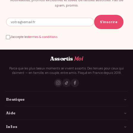
Nouveautés, promos exclusives et idées de tenues assorties. Pas de
spam, promis.
J'accepte les
termes & conditions
Assortis
Moi
Parce que les plus beaux moments se vivent assortis. Des tenues pour ceux qui
s'aiment — en famille, en couple, entre amis. Floqué en France depuis 2018.
Boutique
La Famille
Aide
Les Couples
Comment ça marche
Infos
Les Copains