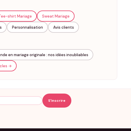
Tee-shirt Mariage
Sweat Mariage
er une étape importante : noces d'argent, noces d'or,
s
Personnalisation
Avis clients
omplice.
de en mariage originale : nos idées inoubliables
icles →
ur »
et
« Prénoms + année de bonheur »
floqués font le job.
iment marquer le coup.
aires de mariage. À porter le jour J ou à offrir comme cadeau