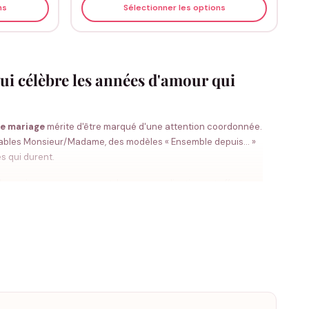
ns
Sélectionner les options
qui célèbre les années d'amour qui
de mariage
mérite d'être marqué d'une attention coordonnée.
bles Monsieur/Madame, des modèles « Ensemble depuis... »
s qui durent.
e mariage, message court. La personnalisation est offerte.
ée] »
inscrit votre année de mariage, votre PACS ou votre
 pour célébrer une étape symbolique des années communes.