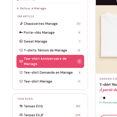
← Retour à Mariage
PAR ARTICLE
🧦
Chaussettes Mariage
20
🔑
Porte-clés Mariage
6
🧥
Sweat Mariage
7
👕
T-shirts Témoin de Mariage
12
Tee-shirt Anniversaire de
👕
3
Mariage
👕
Tee-shirt Demande en Mariage
4
CADEAU CO
👕
Tee-shirt Mariage
11
T-shirt Ma
À partir d
VOIR AUSSI
✏️ Personnal
🍻
Tenues EVG
163
👰
Tenues EVJF
235