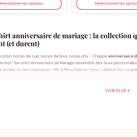
électionner les options
Sélectionner les optio
irt anniversaire de mariage : la collection 
t (et durent)
coton, noces de cuir, noces de bois, noces d'or… Chaque
anniversaire 
lection
Tee-shirt Anniversaire de Mariage
rassemble des duos personnalisa
e année, ou des classiques « Mr & Mme Depuis » pour célébrer les couple
articles sont personnalisables sans surcoût : prénoms du couple, année d
s notre atelier en France, expédié sous 1 à 3 jours.
VOIR PLUS ▾
rts personnalisables « Ensemble depuis [ann
 couple personnalisable « Ensemble depuis... »
est notre classique : on y 
. Coton doux, coupe couple (homme + femme), plusieurs coloris. Idéal