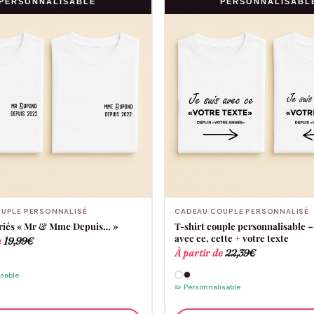
PERSONNALISABLE
PERSONNALISABL
UPLE PERSONNALISÉ
CADEAU COUPLE PERSONNALISÉ
riés « Mr & Mme Depuis… »
T-shirt couple personnalisable – 
avec ce, cette + votre texte
e
19,99
€
À partir de
22,39
€
isable
✏️ Personnalisable