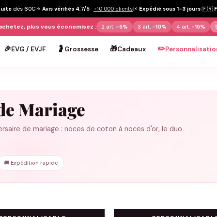
tuite
dès 60€
|
⭐
Avis vérifiés 4,7/5
·
+10 000 clients
|
⚡
Expédié sous 1-3 jours
|
🇫🇷
achetez, plus vous économisez :
2 art.
-5%
3 art.
-10%
4 art.
-15%
🎉
🤰
🎁
✏️
EVG / EVJF
Grossesse
Cadeaux
Personnalisatio
 de Mariage
ersaire de mariage : noces de coton à noces d'or, le duo
🚚 Expédition rapide