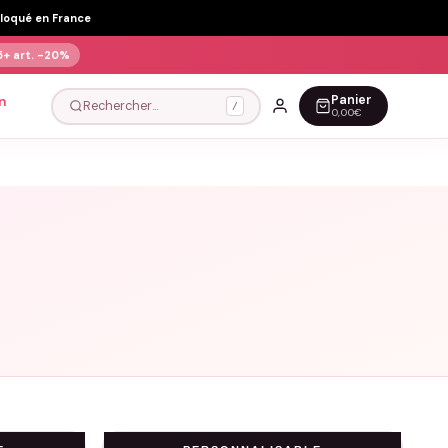
Floqué en France
5+ art.
-20%
Panier
n
Rechercher…
/
0,00€