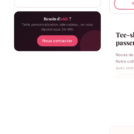
S
Besoin d'
aide
?
Taille, personnalisation, idée cadeau… on vous
répond sous 24-48h.
Tee-sh
passen
Nous contacter
Noces de 
Notre col
avec votr
Tous les 
Floqué dan
T-shi
Le
t-shirt
rencontre