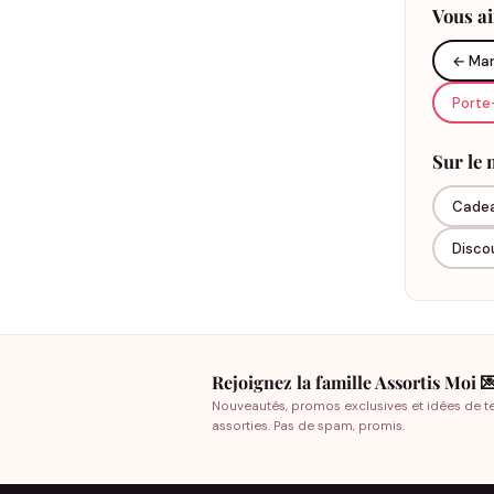
Vous a
T-shi
← Mar
Les
t-shi
Porte
anniversai
Sur le
Préno
Cadeau
Disco
Pour une 
C'est le 
T-shi
Rejoignez la famille Assortis Moi 
Le
t-shir
Nouveautés, promos exclusives et idées de t
d'invité 
assorties. Pas de spam, promis.