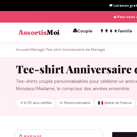
🚚
Livraison gra
🔥
Plus vous 
💑
👨‍👩‍👧‍👦
Assortis
Moi
Couple
Famille
Passer
Accueil
/
Mariage
/
Tee-shirt Anniversaire de Mariage
au
contenu
Tee-shirt Anniversaire
Tee-shirts couple personnalisables pour célébrer un anniv
Monsieur/Madame, le compteur des années ensemble.
★
4,7/5 avis vérifiés
✏️ Personnalisable
Atelier en France
💍 MARIAGE