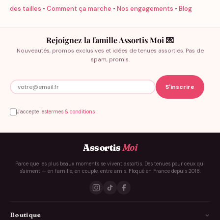
des tailles
•
Comment ça marche
•
Nos engagements
•
Blog
Rejoignez la famille Assortis Moi 💌
Nouveautés, promos exclusives et idées de tenues assorties. Pas de
spam, promis.
J'accepte les
termes & conditions
Assortis
Moi
Parce que les plus beaux moments se vivent assortis. Des tenues pour ceux qui
s'aiment — en famille, en couple, entre amis. Floqué en France depuis 2018.
Boutique