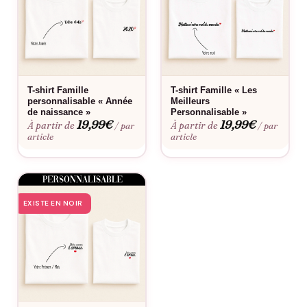
Lorsque les premiers flocons de neige commencent à tomber
et que l’air se remplit de l’excitation de la saison hivernale, il est
temps de prévoir vos vacances à la montagne en famille. Cette
année, ajoutez une touche spéciale à votre escapade en
arborant des T-shirts assortis et personnalisés, une collection
T-shirt Famille
T-shirt Famille « Les
personnalisable « Année
Meilleurs
qui incarne l’harmonie et l’union de votre clan lors de vos
de naissance »
Personnalisable »
aventures sur les pistes de ski.
19,99
€
19,99
€
À partir de
À partir de
/ par
/ par
article
article
Imaginez-vous, parents et enfants, revêtant ces T-shirts ornés
de motifs enneigés, de montagnes majestueuses et de
couleurs hivernales vives. Ces T-shirts ne sont pas simplement
des vêtements, ils sont le symbole de votre unité et de la joie
EXISTE EN NOIR
partagée lorsque vous dévalez les pentes enneigées ensemble.
Personnalisez-les avec les prénoms de chaque membre de la
famille pour une touche personnelle. Ou optez pour des
citations inspirantes sur la montagne et la famille pour
renforcer encore davantage le sentiment d’appartenance. Ces
T-shirts deviendront rapidement bien plus qu’une simple tenue