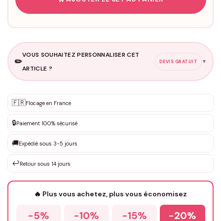
VOUS SOUHAITEZ PERSONNALISER CET
✏️
▼
DEVIS GRATUIT
ARTICLE ?
Personnalisation sur mesure
🇫🇷
✨
Flocage en France
DEVIS GRATUIT · Personnalisation de 3 à 10€ selon la demande
🔒
Paiement 100% sécurisé
Que souhaitez-vous ?
*
🚚
Expédié sous 3-5 jours
↩️
Retour sous 14 jours
Votre texte / idée
*
🔥 Plus vous achetez, plus vous économisez
-5%
-10%
-15%
-20%
Prénom
*