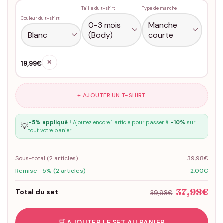
Taille du t-shirt
Type de manche
Couleur du t-shirt
✕
19,99€
+ AJOUTER UN T-SHIRT
-5% appliqué !
Ajoutez encore 1 article pour passer à
-10%
sur
💡
tout votre panier.
Sous-total (
2
articles)
39,98€
Remise -5% (2 articles)
-2,00€
37,98€
Total du set
39,98€
🛒 AJOUTER LE SET AU PANIER