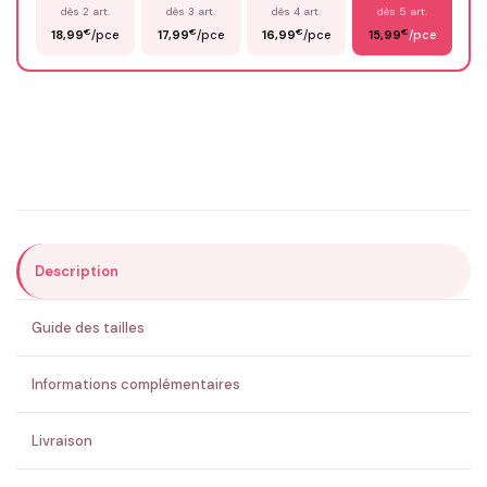
dès 2 art.
dès 3 art.
dès 4 art.
dès 5 art.
€
€
€
€
18,99
/pce
17,99
/pce
16,99
/pce
15,99
/pce
Email
*
Précisions (optionnel)
Description
ENVOYER MA DEMANDE ✨
Guide des tailles
💚 Retour sous 24-48h
🇫🇷 Flocage en France
✅ Validation avant fabrication
Informations complémentaires
Livraison