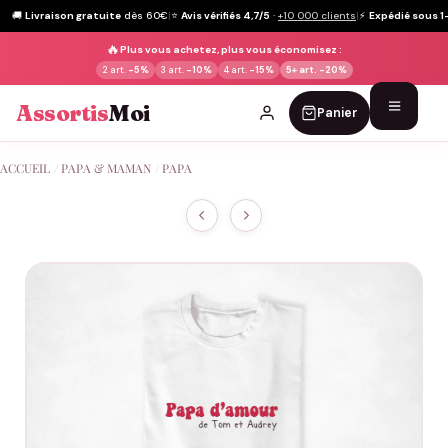
🚚
Livraison gratuite
dès 60€
|
⭐
Avis vérifiés 4,7/5
·
+10 000 clients
|
⚡
Expédié sous 1
🔥
Plus vous achetez, plus vous économisez :
2 art.
-5%
3 art.
-10%
4 art.
-15%
5+ art.
-20%
Assortis
Moi
Panier
Passer
ACCUEIL
/
PAPA & MAMAN
/
PAPA
au
contenu