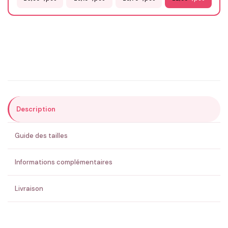
Email
*
Précisions (optionnel)
Description
ENVOYER MA DEMANDE ✨
Guide des tailles
💚 Retour sous 24-48h
🇫🇷 Flocage en France
✅ Validation avant fabrication
Informations complémentaires
Livraison