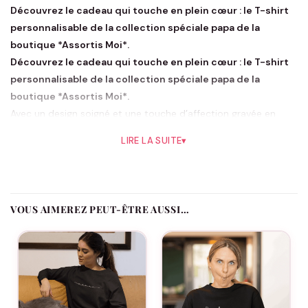
Découvrez le cadeau qui touche en plein cœur : le T-shirt
personnalisable de la collection spéciale papa de la
boutique *Assortis Moi*.
Découvrez le cadeau qui touche en plein cœur : le T-shirt
personnalisable de la collection spéciale papa de la
boutique *Assortis Moi*.
Avec un design soigné et une touche d’affection gravée en
lettres de fil, ce T-shirt est le symbole d’un amour filial qui ne
LIRE LA SUITE
▾
se démode jamais. Ce T-shirt, au message « Papa d’amour »,
n’est pas un simple article de mode ; c’est une déclaration
d’amour, une caresse textile qui enveloppe le héros de nos vies
dans le confort et la tendresse. C’est l’expression d’une
VOUS AIMEREZ PEUT-ÊTRE AUSSI…
gratitude tissée avec soin, pensée pour s’adapter parfaitement
à la silhouette d’un père et à l’immensité de son cœur.
Fabriqué en coton de haute qualité, ce T-shirt garantit non
seulement un confort absolu mais aussi une durabilité qui
résistera aux câlins les plus passionnés et aux aventures du
quotidien. La coupe classique convient à tous les styles et les