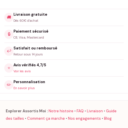
Livraison gratuite
🚚
Dès 60€ d'achat
Paiement sécurisé
🔒
CB, Visa, Mastercard
Satisfait ou remboursé
↩️
Retour sous 14 jours
Avis vérifiés 4,7/5
⭐
Voir les avis
Personnalisation
✏️
En savoir plus
Explorer Assortis Moi :
Notre histoire
•
FAQ
•
Livraison
•
Guide
des tailles
•
Comment ça marche
•
Nos engagements
•
Blog