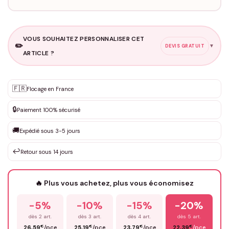
VOUS SOUHAITEZ PERSONNALISER CET
✏️
▼
DEVIS GRATUIT
ARTICLE ?
Personnalisation sur mesure
🇫🇷
✨
Flocage en France
DEVIS GRATUIT · Personnalisation de 3 à 10€ selon la demande
🔒
Paiement 100% sécurisé
Que souhaitez-vous ?
*
🚚
Expédié sous 3-5 jours
↩️
Retour sous 14 jours
Votre texte / idée
*
🔥 Plus vous achetez, plus vous économisez
-5%
-10%
-15%
-20%
Prénom
*
dès 2 art.
dès 3 art.
dès 4 art.
dès 5 art.
€
€
€
€
26,59
/pce
25,19
/pce
23,79
/pce
22,39
/pce