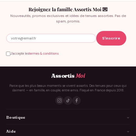
Rejoignez la famille Assortis Moi 💌
Nouveautés, promos exclusives et idées de tenues assorties. Pas de
spam, promis.
J'accepte les
termes & conditions
Assortis
Moi
Parce que les plus beaux moments se vivent assortis. Des tenues pour ceux qui
s'aiment — en famille, en couple, entre amis. Floqué en France depuis 2018.
Boutique
La Famille
Aide