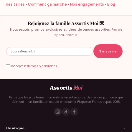
des tailles
•
Comment ça marche
•
Nos engagements
•
Blog
Rejoignez la famille Assortis Moi 💌
Nouveautés, promos exclusives et idées de tenues assorties. Pas de
spam, promis.
J'accepte les
termes & conditions
Assortis
Moi
Parce que les plus beaux moments se vivent assortis. Des tenues pour ceux qui
s'aiment — en famille, en couple, entre amis. Floqué en France depuis 2018.
Boutique