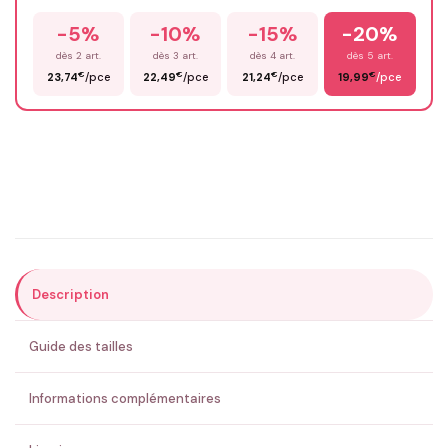
-5%
-10%
-15%
-20%
Prénom
*
dès 2 art.
dès 3 art.
dès 4 art.
dès 5 art.
€
€
€
€
23,74
/pce
22,49
/pce
21,24
/pce
19,99
/pce
Email
*
Précisions (optionnel)
Description
ENVOYER MA DEMANDE ✨
Guide des tailles
💚 Retour sous 24-48h
🇫🇷 Flocage en France
✅ Validation avant fabrication
Informations complémentaires