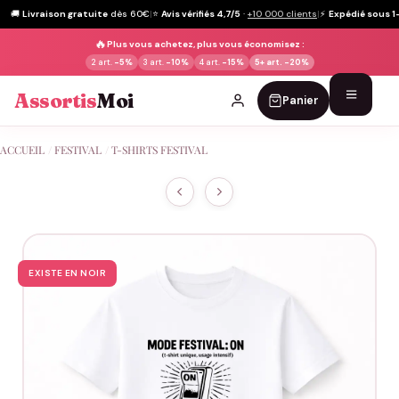
🚚
Livraison gratuite
dès 60€
|
⭐
Avis vérifiés 4,7/5
·
+10 000 clients
|
⚡
Expédié sous 1
🔥
Plus vous achetez, plus vous économisez :
2 art.
-5%
3 art.
-10%
4 art.
-15%
5+ art.
-20%
Assortis
Moi
Panier
Passer
ACCUEIL
/
FESTIVAL
/
T-SHIRTS FESTIVAL
au
contenu
EXISTE EN NOIR