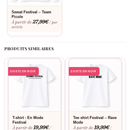
personnalisation
. Facile d’entretien, ce t-shirt Mode Festival ON
conserve son éclat lavage après lavage pour vous
Sweat Festival – Team
Picole
accompagner saison après saison.
27,99
€
À partir de
/ par
article
PRODUITS SIMILAIRES
EXISTE EN NOIR
EXISTE EN NOIR
T-shirt : En Mode
Tee shirt Festival – Rave
Festival
Mode
19,99
€
19,99
€
À partir de
À partir de
/
/