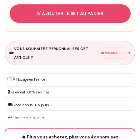
🛒 AJOUTER LE SET AU PANIER
VOUS SOUHAITEZ PERSONNALISER CET
✏️
▼
DEVIS GRATUIT
ARTICLE ?
Personnalisation sur mesure
🇫🇷
✨
Flocage en France
DEVIS GRATUIT · Personnalisation de 3 à 10€ selon la demande
🔒
Paiement 100% sécurisé
Que souhaitez-vous ?
*
🚚
Expédié sous 3-5 jours
↩️
Retour sous 14 jours
Votre texte / idée
*
🔥 Plus vous achetez, plus vous économisez