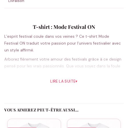
Livraison
T-shirt : Mode Festival ON
L’esprit festival coule dans vos veines ? Ce t-shirt Mode
Festival ON traduit votre passion pour l’univers festivalier avec
un style affirmé.
Arborez fièrement votre amour des festivals grâce à ce design
pensé pour les vrais passionnés. Que vous soyez dans la foule
devant la scène principale ou en balade entre les stands, ce t-
shirt unisexe s’adapte à tous vos mouvements avec sa coupe
LIRE LA SUITE
▾
classique confortable. Le motif se déploie avec audace sur le
devant et dans le dos, créant un look 360° qui ne passe pas
inaperçu. Disponible en noir intemporel ou blanc éclatant, il se
glisse facilement dans votre garde-robe festive et s’accorde
VOUS AIMEREZ PEUT-ÊTRE AUSSI…
avec tous vos accessoires préférés. Partagez cette vibe avec
vos amis en créant des looks assortis mémorables.