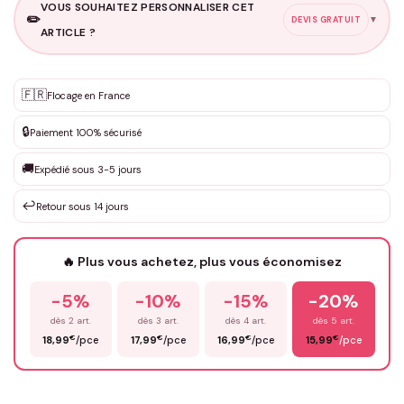
VOUS SOUHAITEZ PERSONNALISER CET
✏️
▼
DEVIS GRATUIT
ARTICLE ?
Personnalisation sur mesure
🇫🇷
✨
Flocage en France
DEVIS GRATUIT · Personnalisation de 3 à 10€ selon la demande
🔒
Paiement 100% sécurisé
Que souhaitez-vous ?
*
🚚
Expédié sous 3-5 jours
↩️
Retour sous 14 jours
Votre texte / idée
*
🔥 Plus vous achetez, plus vous économisez
-5%
-10%
-15%
-20%
Prénom
*
dès 2 art.
dès 3 art.
dès 4 art.
dès 5 art.
€
€
€
€
18,99
/pce
17,99
/pce
16,99
/pce
15,99
/pce
Email
*