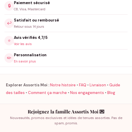
Paiement sécurisé
🔒
CB, Visa, Mastercard
Satisfait ou remboursé
↩️
Retour sous 14 jours
Avis vérifiés 4,7/5
⭐
Voir les avis
Personnalisation
✏️
En savoir plus
Explorer Assortis Moi :
Notre histoire
•
FAQ
•
Livraison
•
Guide
des tailles
•
Comment ça marche
•
Nos engagements
•
Blog
Rejoignez la famille Assortis Moi 💌
Nouveautés, promos exclusives et idées de tenues assorties. Pas de
spam, promis.