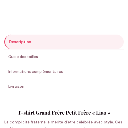
Précisions (optionnel)
Description
ENVOYER MA DEMANDE ✨
Guide des tailles
💚 Retour sous 24-48h
🇫🇷 Flocage en France
✅ Validation avant fabrication
Informations complémentaires
Livraison
T-shirt Grand Frère Petit Frère « Liao »
La complicité fraternelle mérite d’être célébrée avec style. Ces