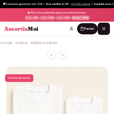
🚚
Livraison gratuite
dès 60€
|
⭐
Avis vérifiés 4,7/5
·
+10 000 clients
|
⚡
Expédié sous 1
🔥
Plus vous achetez, plus vous économisez :
2 art.
-5%
3 art.
-10%
4 art.
-15%
5+ art.
-20%
Assortis
Moi
Panier
Passer
ACCUEIL
/
FAMILLE
/
FRÈRES & SOEURS
au
contenu
EXISTE EN NOIR