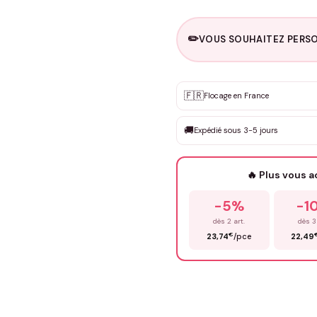
✏️
VOUS SOUHAITEZ PERSO
Personnalisation sur m
🇫🇷
✨
Flocage en France
DEVIS GRATUIT · Personnali
🚚
Expédié sous 3-5 jours
Que souhaitez-vous ?
*
🔥 Plus vous 
Prénom
*
-5%
-1
dès 2 art.
dès 3
€
23,74
/pce
22,49
Précisions (optionnel)