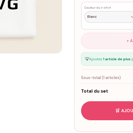
Couleur du t-shirt
+ 
💡
Ajoutez
1 article de plus
p
Sous-total (
1
articles)
Total du set
🛒 AJOU