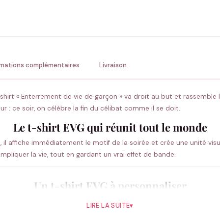
ENV
💚 Retour sous 24-48h
🇫
rmations complémentaires
Livraison
hirt « Enterrement de vie de garçon » va droit au but et rassemble 
eur : ce soir, on célèbre la fin du célibat comme il se doit.
Le t-shirt EVG qui réunit tout le monde
e, il affiche immédiatement le motif de la soirée et crée une unité vis
ompliquer la vie, tout en gardant un vrai effet de bande.
Un t-shirt EVG à personnaliser
te de l’événement et son rôle : Le Marié, La Team ou Le Témoin. Le 
LIRE LA SUITE
▾
 touche personnelle.