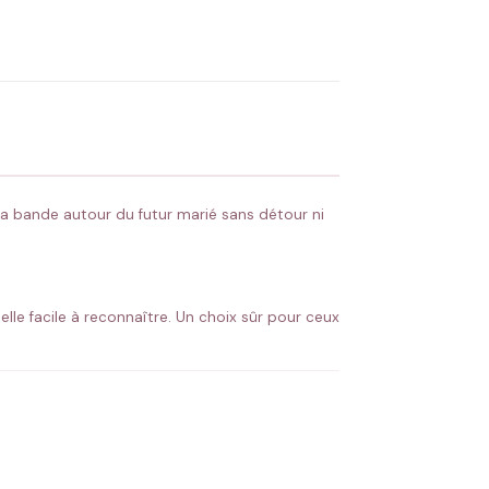
OYER MA DEMANDE ✨
 Flocage en France
✅ Validation avant fabrication
la bande autour du futur marié sans détour ni
uelle facile à reconnaître. Un choix sûr pour ceux
futur marié se démarque du groupe, la bande