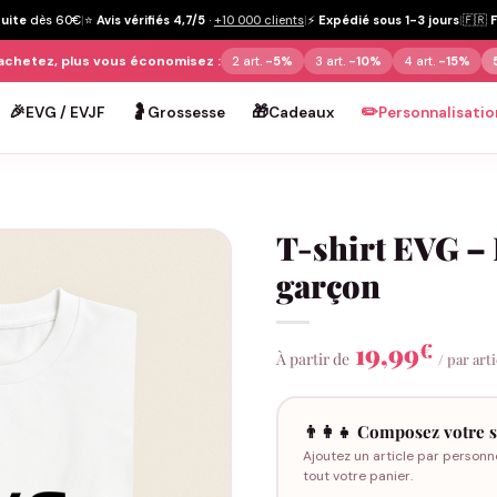
tuite
dès 60€
|
⭐
Avis vérifiés 4,7/5
·
+10 000 clients
|
⚡
Expédié sous 1-3 jours
|
🇫🇷
achetez, plus vous économisez :
2 art.
-5%
3 art.
-10%
4 art.
-15%
🎉
🤰
🎁
✏️
EVG / EVJF
Grossesse
Cadeaux
Personnalisatio
T-shirt EVG – 
garçon
19,99
€
À partir de
/ par art
👨‍👩‍👧 Composez votre s
Ajoutez un article par personn
tout votre panier.