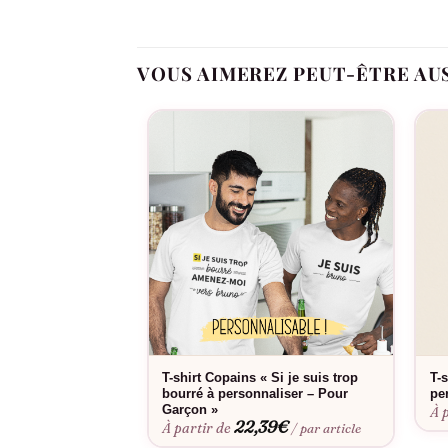
VOUS AIMEREZ PEUT-ÊTRE AU
Oui, dans notre atelier en France, à la comman
Fabriqué à la commande, floqué en France.
T-shirt Copains « Si je suis trop
T-
bourré à personnaliser – Pour
pe
Garçon »
À 
22,39
€
À partir de
/ par article