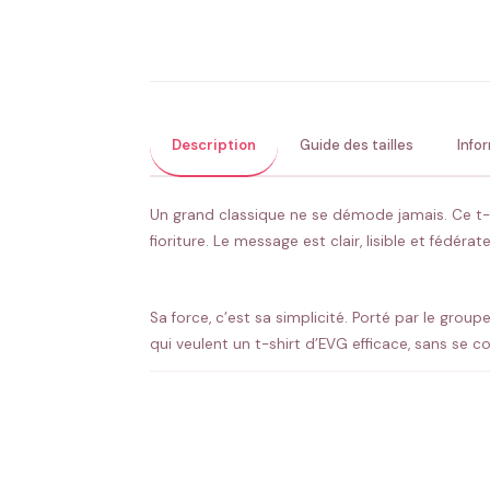
Description
Guide des tailles
Info
Un grand classique ne se démode jamais. Ce t-s
fioriture. Le message est clair, lisible et fédérat
Sa force, c’est sa simplicité. Porté par le group
qui veulent un t-shirt d’EVG efficace, sans se c
Ajoutez le prénom de chaque participant, la da
affiche sa cohésion, et chaque t-shirt garde sa