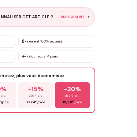
NNALISER CET ARTICLE ?
DEVIS GRATUIT
▼
esure
🔒
Paiement 100% sécurisé
sation de 3 à 10€ selon la demande
↩️
Retour sous 14 jours
Votre texte / idée
*
achetez, plus vous économisez
Email
*
0%
-15%
-20%
 art.
dès 4 art.
dès 5 art.
€
€
€
/pce
21,24
/pce
19,99
/pce