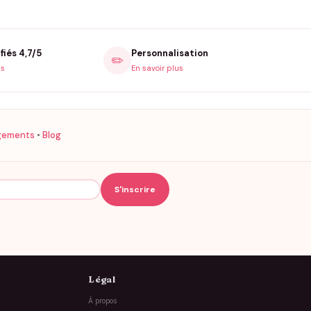
fiés 4,7/5
Personnalisation
✏️
is
En savoir plus
gements
•
Blog
Légal
À propos