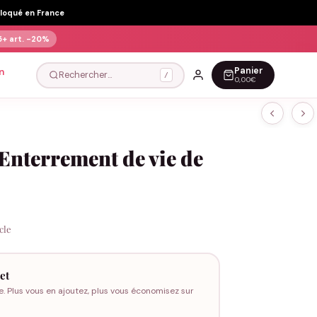
Floqué en France
5+ art.
-20%
Panier
n
Rechercher…
/
0,00€
Enterrement de vie de
icle
et
e. Plus vous en ajoutez, plus vous économisez sur