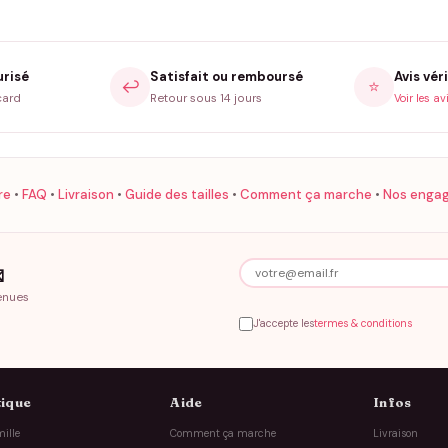
urisé
Satisfait ou remboursé
Avis véri
↩️
⭐
card
Retour sous 14 jours
Voir les av
re
•
FAQ
•
Livraison
•
Guide des tailles
•
Comment ça marche
•
Nos enga

enues
J'accepte les
termes & conditions
ique
Aide
Infos
ille
Comment ça marche
Livraison