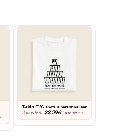
T-shirt EVG shots à personnaliser
T-shirt EVG Escad
22,39
€
personnaliser
À partir de
/ par article
22,3
À partir de
e