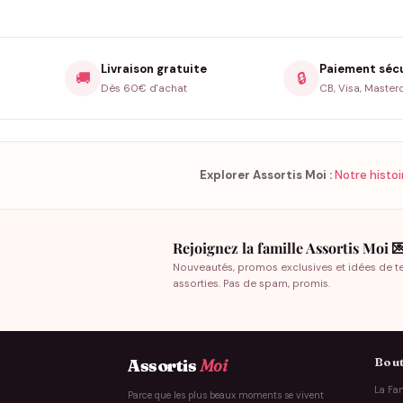
Livraison gratuite
Paiement séc
🚚
🔒
Dès 60€ d'achat
CB, Visa, Master
Explorer Assortis Moi :
Notre histoi
Rejoignez la famille Assortis Moi 
Nouveautés, promos exclusives et idées de t
assorties. Pas de spam, promis.
Bout
Assortis
Moi
La Fam
Parce que les plus beaux moments se vivent