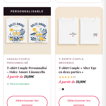
PERSONNALISABLE
CADEAU COUPLE
T-SHIRTS COUPLE
PERSONNALISÉ
AMOUREUX
T-shirt Couple Personnalisé
T-shirt Couple « Alter Ego
– Dolce Amore Limoncello
en deux parties »
À partir de
19,99
€
★★★★★
(2)
À partir de
19,99
€
✏️ Personnalisable
Sélectionner les
Sélectionner les
options
options