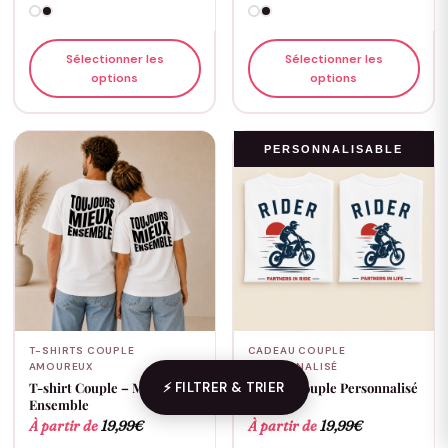
Sélectionner les
Sélectionner les
options
options
PERSONNALISABLE
T-SHIRTS COUPLE
CADEAU COUPLE
AMOUREUX
PERSONNALISÉ
⚡ FILTRER & TRIER
T-shirt Couple – Mieux
T-shirt Couple Personnalisé
Ensemble
– Rider
À partir de
19,99
€
À partir de
19,99
€