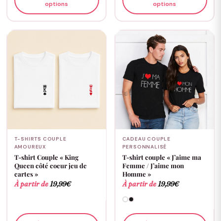
options
options
T-SHIRTS COUPLE
CADEAU COUPLE
AMOUREUX
PERSONNALISÉ
T-shirt Couple « King
T-shirt couple « J’aime ma
Queen côté coeur jeu de
Femme / J’aime mon
cartes »
Homme »
À partir de
19,99
€
À partir de
19,99
€