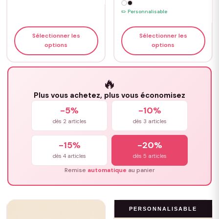
✏️ Personnalisable
Sélectionner les
Sélectionner les
options
options
🔥
Plus vous achetez, plus vous économisez
-5%
-10%
dès 2 articles
dès 3 articles
-15%
-20%
dès 4 articles
dès 5 articles
Remise
automatique
au panier
PERSONNALISABLE