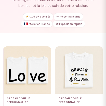
C'est également une belle manière de renforcer le
bonheur et la joie au sein de votre relation.
★
4,7/5 avis vérifiés
✏️ Personnalisable
Atelier en France
🚚 Expédition rapide
CADEAU COUPLE
CADEAU COUPLE
PERSONNALISÉ
PERSONNALISÉ