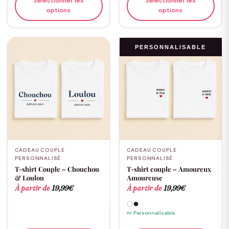
Sélectionner les
Sélectionner les
options
options
PERSONNALISABLE
CADEAU COUPLE
CADEAU COUPLE
PERSONNALISÉ
PERSONNALISÉ
T-shirt Couple – Chouchou
T-shirt couple – Amoureux
& Loulou
Amoureuse
À partir de
19,99
€
À partir de
19,99
€
✏️ Personnalisable