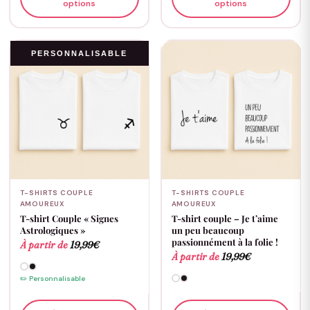
options
options
PERSONNALISABLE
T-SHIRTS COUPLE
T-SHIRTS COUPLE
AMOUREUX
AMOUREUX
T-shirt Couple « Signes
T-shirt couple – Je t’aime
Astrologiques »
un peu beaucoup
passionnément à la folie !
À partir de
19,99
€
À partir de
19,99
€
✏️ Personnalisable