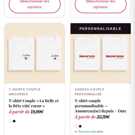
Sélectionner les
Sélectionner les
options
options
PERSONNALISABLE
T-SHIRTS COUPLE
CADEAU COUPLE
AMOUREUX
PERSONNALISÉ
T-shirt Couple « La Belle et
T-shirt couple
la Bête côté coeur »
personnalisable –
Amoureux(se) depuis + Date
À partir de
19,99
€
À partir de
22,39
€
✏️ Personnalisable