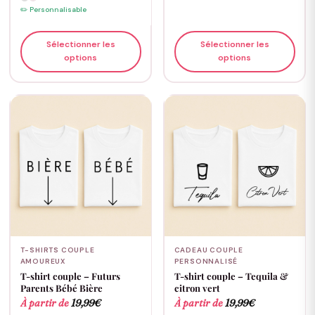
✏️ Personnalisable
Sélectionner les
Sélectionner les
options
options
T-SHIRTS COUPLE
CADEAU COUPLE
AMOUREUX
PERSONNALISÉ
T-shirt couple – Futurs
T-shirt couple – Tequila &
Parents Bébé Bière
citron vert
À partir de
19,99
€
À partir de
19,99
€