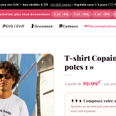
tuite
dès 60€
|
⭐
Avis vérifiés 4,7/5
·
+10 000 clients
|
⚡
Expédié sous 1-3 jours
|
🇫🇷
achetez, plus vous économisez :
2 art.
-5%
3 art.
-10%
4 art.
-15%
🎉
🤰
🎁
✏️
EVG / EVJF
Grossesse
Cadeaux
Personnalisatio
T-shirt Copain
potes 1 »
19,99
€
À partir de
/ par art
👨‍👩‍👧 Composez votre s
Ajoutez un article par personn
tout votre panier.