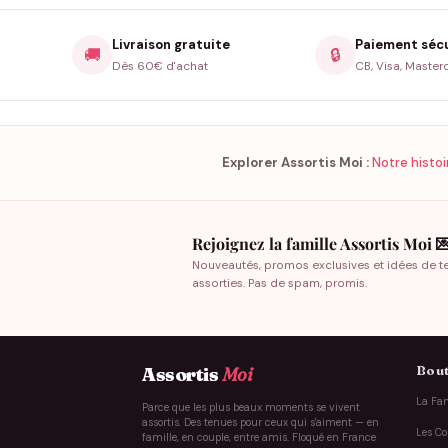
Livraison gratuite
Paiement séc
🚚
🔒
Dès 60€ d'achat
CB, Visa, Master
Explorer Assortis Moi :
Notre histoi
Rejoignez la famille Assortis Moi 
Nouveautés, promos exclusives et idées de t
assorties. Pas de spam, promis.
Bout
Assortis
Moi
La Fam
Parce que les plus beaux moments se vivent
assortis. Des tenues pour ceux qui s'aiment — en
Les Co
famille, en couple, entre amis. Floqué en France