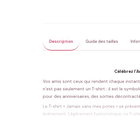
Description
Guide des tailles
Info
Célébrez l’A
Vos amis sont ceux qui rendent chaque instan
n’est pas seulement un T-shirt ; il est le symbol
pour des anniversaires, des sorties décontract
Le T-shirt « Jamais sans mes potes » se présent
évènement. Légèrement humoristique, ce T-shirt a
classique et son tissu de qualité garantissent c
L’amitié vraie mérite d’être célébrée de façon
message personnel pour rendre chaque pièce un