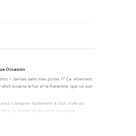
OYER MA DEMANDE ✨
 Flocage en France
✅ Validation avant fabrication
aque Occasion
shirt « Jamais sans mes potes »? Ce vêtement
shirt incarne le fun et la fraternité, que ce soit
, pour s’adapter facilement à tout style ou
 fête ou la star de la soirée. Sa coupe
capades.
 mes potes »? Ajoutez une date, un nom ou un
tion fait de chaque T-shirt un souvenir