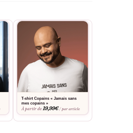
T-shirt Copains « Jamais sans
T-shirt Copains 
mes copains »
mes potes bleu b
19,99
€
19,9
À partir de
À partir de
e
/ par article