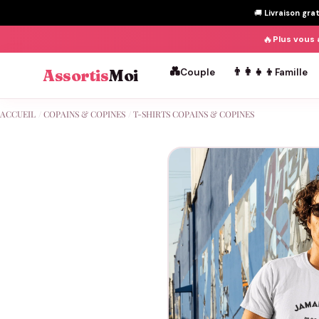
🚚
Livraison gra
🔥
Plus vous 
💑
👨‍👩‍👧‍👦
Assortis
Moi
Couple
Famille
Passer
ACCUEIL
/
COPAINS & COPINES
/
T-SHIRTS COPAINS & COPINES
au
contenu