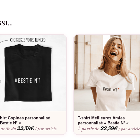
oupe.
est plus qu’un simple vêtement. Il est un moyen d’afficher et de célé
SSI…
e de votre fratrie amicale. Il est temps de faire parler de votre sty
 jour une célébration de l’amitié!
shirt Copines personnalisé
T-shirt Meilleures Amies
#Bestie N° «
personnalisé « Bestie N° «
22,39
€
22,39
€
partir de
À partir de
/ par article
/ par articl