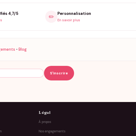
fiés 4,7/5
Personnalisation
✏️
is
En savoir plus
gements
•
Blog
Légal
À propos
on
Nos engagements