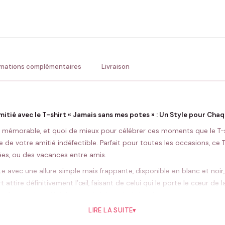
ENV
💚 Retour sous 24-48h
🇫
rmations complémentaires
Livraison
mitié avec le T-shirt « Jamais sans mes potes » : Un Style pour Ch
t mémorable, et quoi de mieux pour célébrer ces moments que le T-
e de votre amitié indéfectible. Parfait pour toutes les occasions, ce T-
ées, ou des vacances entre amis.
e avec une allure simple mais frappante, disponible en blanc et noir
ttire définitivement l’œil, faisant de celui qui le porte le cœur de la
onfort et durabilité, faisant de lui un choix idéal pour toutes vos es
LIRE LA SUITE
▾
 unique. Pourquoi ne pas personnalisiser votre T-shirt « Jamais sans
ique. Que ce soit pour offrir ou pour vous-même, cette personnalisa