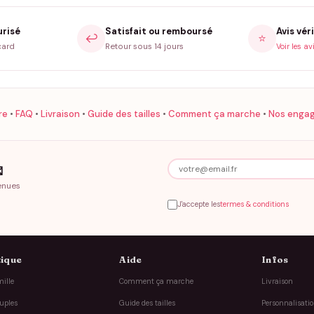
urisé
Satisfait ou remboursé
Avis véri
↩️
⭐
card
Retour sous 14 jours
Voir les av
re
•
FAQ
•
Livraison
•
Guide des tailles
•
Comment ça marche
•
Nos enga

enues
J'accepte les
termes & conditions
ique
Aide
Infos
ille
Comment ça marche
Livraison
uples
Guide des tailles
Personnalisati