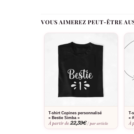
inestimable qui renforcera les liens de votre gr
En résumé, le T-shirt « Jamais sans mes potes » 
VOUS AIMEREZ PEUT-ÊTRE AU
Portez-le et montrez au monde entier l’importanc
ce T-shirt à votre collection et faites de chaque
T-shirt Copines personnalisé
T-
« Bestie Simba »
« 
22,39
€
À partir de
À 
/ par article