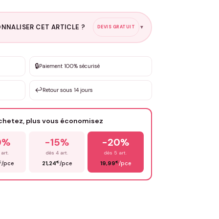
NNALISER CET ARTICLE ?
DEVIS GRATUIT
▼
esure
🔒
Paiement 100% sécurisé
sation de 3 à 10€ selon la demande
↩️
Retour sous 14 jours
Votre texte / idée
*
achetez, plus vous économisez
Email
*
0%
-15%
-20%
 art.
dès 4 art.
dès 5 art.
€
€
€
/pce
21,24
/pce
19,99
/pce