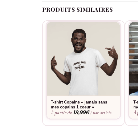
PRODUITS SIMILAIRES
T-shirt Copains « jamais sans
T-
mes copains 1 coeur »
me
19,99
€
À partir de
À 
/ par article