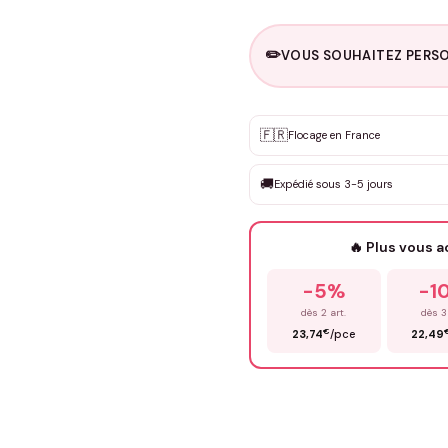
✏️
VOUS SOUHAITEZ PERSO
Personnalisation sur m
🇫🇷
✨
Flocage en France
DEVIS GRATUIT · Personnali
🚚
Expédié sous 3-5 jours
Que souhaitez-vous ?
*
🔥 Plus vous 
Prénom
*
-5%
-1
dès 2 art.
dès 3
€
23,74
/pce
22,49
Précisions (optionnel)