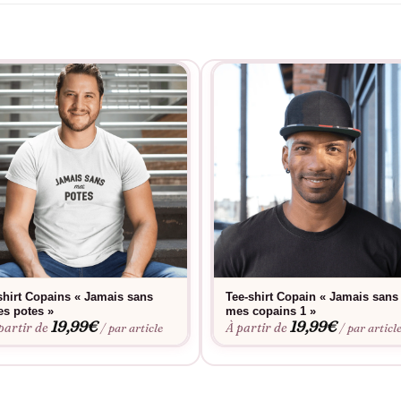
shirt Copains « Jamais sans
Tee-shirt Copain « Jamais sans
s potes »
mes copains 1 »
19,99
€
19,99
€
partir de
À partir de
/ par article
/ par articl