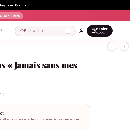
Floqué en France
5+ art.
-20%
Panier
n
Rechercher…
/
0,00€
s « Jamais sans mes
icle
et
e. Plus vous en ajoutez, plus vous économisez sur