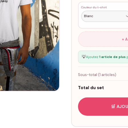
Couleur du t-shirt
+ 
💡
Ajoutez
1 article de plus
p
Sous-total (
1
articles)
Total du set
🛒 AJOU