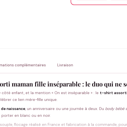
Précisions (optionnel)
ENV
💚 Retour sous 24-48h
🇫
rmations complémentaires
Livraison
orti maman fille inséparable : le duo qui ne s
côté enfant, et la mention « On est inséparable » : le
t-shirt assort
lébrer ce lien mère-fille unique.
 de naissance
, un anniversaire ou une journée à deux. Du
body bébé
a
 porter en blanc ou en noir.
souple, flocage réalisé en France et fabrication à la commande, pour 