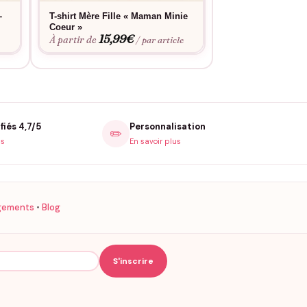
–
T-shirt Mère Fille « Maman Minie
T-shirt Mère Fille
Coeur »
Complice »
15,99
€
15,9
À partir de
À partir de
e
/ par article
fiés 4,7/5
Personnalisation
✏️
is
En savoir plus
gements
•
Blog