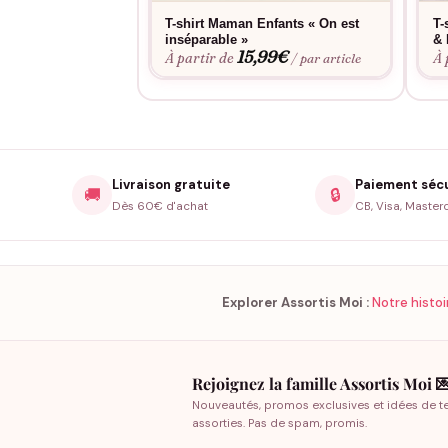
T-shirt Maman Enfants « On est
T-
inséparable »
& 
15,99
€
À partir de
À 
/ par article
Livraison gratuite
Paiement séc
🚚
🔒
Dès 60€ d'achat
CB, Visa, Master
Explorer Assortis Moi :
Notre histoi
Rejoignez la famille Assortis Moi 
Nouveautés, promos exclusives et idées de t
assorties. Pas de spam, promis.