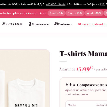
tuite
dès 60€
|
⭐
Avis vérifiés 4,7/5
·
+10 000 clients
|
⚡
Expédié sous 1-3 jours
|
🇫🇷
achetez, plus vous économisez :
2 art.
-5%
3 art.
-10%
4 art.
-15%
🎉
🤰
🎁
✏️
EVG / EVJF
Grossesse
Cadeaux
Personnalisatio
T-shirts Maman
15,99
€
À partir de
/ par arti
👨‍👩‍👧 Composez votre s
Ajoutez un article par personn
tout votre panier.
Modèle
Couleur d