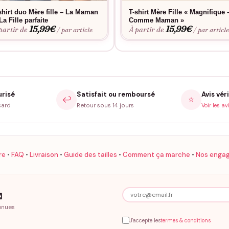
shirt duo Mère fille – La Maman
T-shirt Mère Fille « Magnifique 
La Fille parfaite
Comme Maman »
15,99
€
15,99
€
partir de
À partir de
/ par article
/ par articl
urisé
Satisfait ou remboursé
Avis véri
↩️
⭐
card
Retour sous 14 jours
Voir les av
re
•
FAQ
•
Livraison
•
Guide des tailles
•
Comment ça marche
•
Nos enga

enues
J'accepte les
termes & conditions