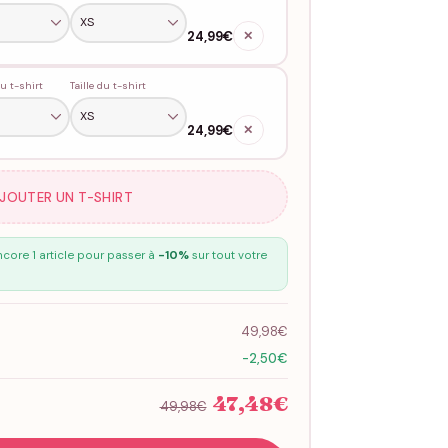
24,99€
✕
u t-shirt
Taille du t-shirt
24,99€
✕
AJOUTER UN T-SHIRT
core 1 article pour passer à
-10%
sur tout votre
49,98€
-2,50€
47,48€
49,98€