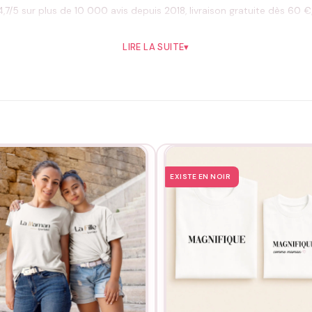
,7/5 sur plus de 10 000 avis depuis 2018, livraison gratuite dès 60 €
LIRE LA SUITE
▾
l’envers, sans adoucissant, séchage à l’air libre, et jamais de fer dir
EXISTE EN NOIR