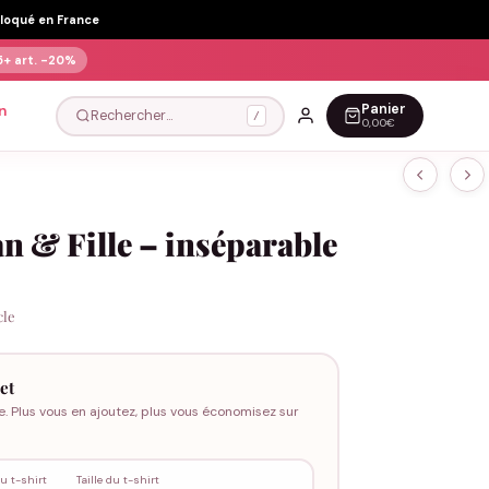
Floqué en France
5+ art.
-20%
Panier
n
Rechercher…
/
0,00€
 & Fille – inséparable
cle
et
e. Plus vous en ajoutez, plus vous économisez sur
u t-shirt
Taille du t-shirt