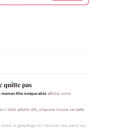
OYER MA DEMANDE ✨
 Flocage en France
✅ Validation avant fabrication
e quitte pas
i maman fille inséparable
affiche votre
u t-shirt adulte 4XL, chacune trouve sa taille,
éviter le gaspillage et t’envoyer une pièce qui