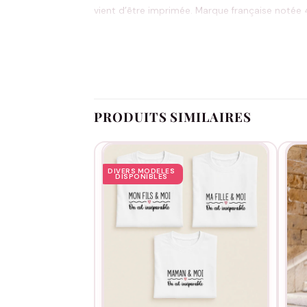
vient d’être imprimée. Marque française notée 4
(sauf articles personnalisés).
L’entretien est tout simple : machine à 30°C sur 
inséparable, à porter bien au-delà de la photo.
PRODUITS SIMILAIRES
DIVERS MODELES
DISPONIBLES