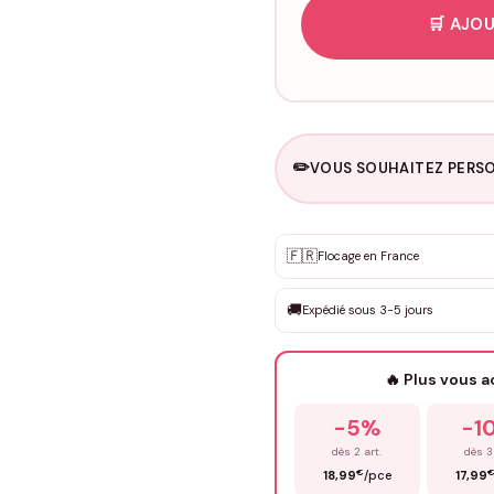
🛒 AJOU
✏️
VOUS SOUHAITEZ PERSO
Personnalisation sur m
🇫🇷
✨
Flocage en France
DEVIS GRATUIT · Personnali
🚚
Expédié sous 3-5 jours
Que souhaitez-vous ?
*
🔥 Plus vous 
Prénom
*
-5%
-1
dès 2 art.
dès 3
€
18,99
/pce
17,99