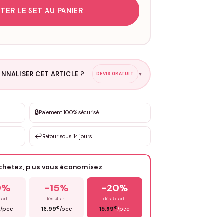
TER LE SET AU PANIER
NNALISER CET ARTICLE ?
DEVIS GRATUIT
▼
esure
🔒
Paiement 100% sécurisé
sation de 3 à 10€ selon la demande
↩️
Retour sous 14 jours
Votre texte / idée
*
achetez, plus vous économisez
Email
*
0%
-15%
-20%
 art.
dès 4 art.
dès 5 art.
€
€
€
/pce
16,99
/pce
15,99
/pce