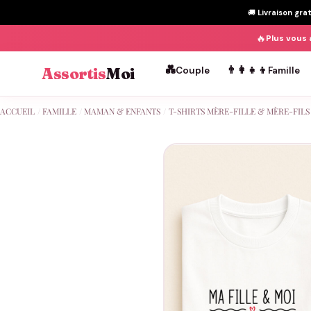
🚚
Livraison gra
🔥
Plus vous 
💑
👨‍👩‍👧‍👦
Assortis
Moi
Couple
Famille
Passer
ACCUEIL
/
FAMILLE
/
MAMAN & ENFANTS
/
T-SHIRTS MÈRE-FILLE & MÈRE-FILS
au
contenu