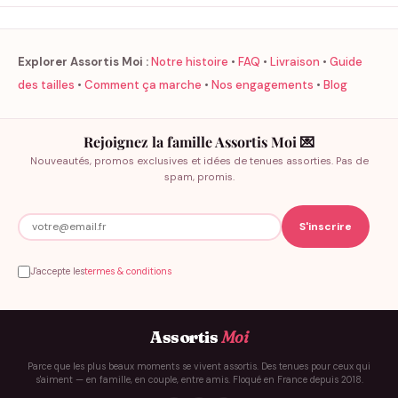
Explorer Assortis Moi :
Notre histoire
•
FAQ
•
Livraison
•
Guide
des tailles
•
Comment ça marche
•
Nos engagements
•
Blog
Rejoignez la famille Assortis Moi 💌
Nouveautés, promos exclusives et idées de tenues assorties. Pas de
spam, promis.
J'accepte les
termes & conditions
Assortis
Moi
Parce que les plus beaux moments se vivent assortis. Des tenues pour ceux qui
s'aiment — en famille, en couple, entre amis. Floqué en France depuis 2018.