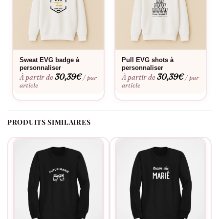
d’une soirée rythmée par les tournées.
Le flocage est-il fait en France ?
Oui, dans notre atelier en France, à la commande.
Sweat EVG badge à
Pull EVG shots à
Fabriqué à la commande, floqué en France.
personnaliser
personnaliser
30,39
€
30,39
€
À partir de
À partir de
/ par
/ par
article
article
PRODUITS SIMILAIRES