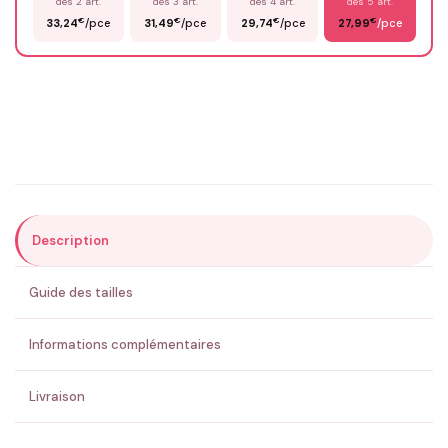
dès 2 art.
dès 3 art.
dès 4 art.
dès 5 art.
€
€
€
€
33,24
/pce
31,49
/pce
29,74
/pce
27,99
/pce
Email
*
Précisions (optionnel)
Description
ENVOYER MA DEMANDE ✨
Guide des tailles
💚 Retour sous 24-48h
🇫🇷 Flocage en France
✅ Validation avant fabrication
Informations complémentaires
Livraison