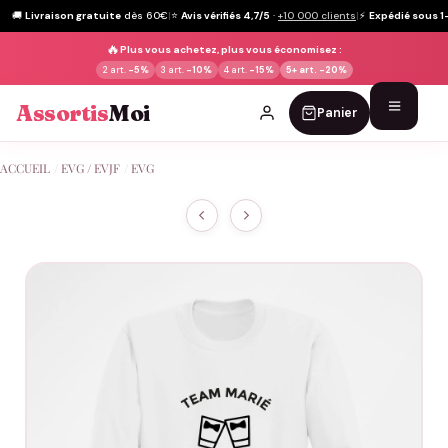
🚚
Livraison gratuite
dès 60€
|
⭐
Avis vérifiés 4,7/5
·
+10 000 clients
|
⚡
Expédié sous 1
🔥
Plus vous achetez, plus vous économisez :
2 art.
-5%
3 art.
-10%
4 art.
-15%
5+ art.
-20%
Assortis
Moi
Panier
Passer
ACCUEIL
/
EVG / EVJF
/
EVG
au
contenu