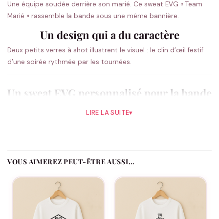
Une équipe soudée derrière son marié. Ce sweat EVG « Team
Marié » rassemble la bande sous une même bannière.
Un design qui a du caractère
Deux petits verres à shot illustrent le visuel : le clin d’œil festif
d’une soirée rythmée par les tournées.
Un sweat EVG personnalisé pour la bande
Un sweat chaud et confortable, idéal pour un EVG qui se
LIRE LA SUITE
▾
prolonge en extérieur ou une soirée à la fraîche. Ajoutez le
prénom de chacun, la date de l’EVG et le rôle de chaque
participant : Le Marié, La Team ou Le Témoin. Le futur marié se
distingue en un regard, et chaque sweat garde sa touche
VOUS AIMEREZ PEUT-ÊTRE AUSSI…
personnelle.
Comment se distingue ce modèle ?
Deux petits verres à shot illustrent le visuel : le clin d’œil festif