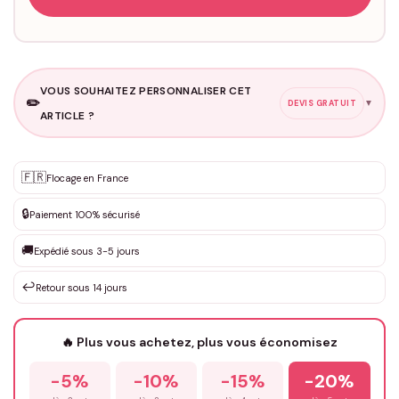
VOUS SOUHAITEZ PERSONNALISER CET
✏️
▼
DEVIS GRATUIT
ARTICLE ?
Personnalisation sur mesure
🇫🇷
✨
Flocage en France
DEVIS GRATUIT · Personnalisation de 3 à 10€ selon la demande
🔒
Paiement 100% sécurisé
Que souhaitez-vous ?
*
🚚
Expédié sous 3-5 jours
↩️
Retour sous 14 jours
Votre texte / idée
*
🔥 Plus vous achetez, plus vous économisez
-5%
-10%
-15%
-20%
Prénom
*