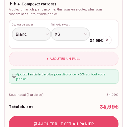
👨‍👩‍👧 Composez votre set
Ajoutez un article par personne. Plus vous en ajoutez, plus vous
économisez sur tout votre panier.
Couleur du sweat
Taille du sweat
✕
34,99€
+ AJOUTER UN PULL
Ajoutez
1 article de plus
pour débloquer
-5%
sur tout votre
💡
panier !
Sous-total (
1
articles)
34,99€
34,99€
Total du set
🛒 AJOUTER LE SET AU PANIER