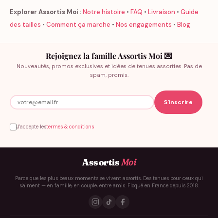
Explorer Assortis Moi :
Notre histoire
•
FAQ
•
Livraison
•
Guide
des tailles
•
Comment ça marche
•
Nos engagements
•
Blog
Rejoignez la famille Assortis Moi 💌
Nouveautés, promos exclusives et idées de tenues assorties. Pas de
spam, promis.
J'accepte les
termes & conditions
Assortis
Moi
Parce que les plus beaux moments se vivent assortis. Des tenues pour ceux qui
s'aiment — en famille, en couple, entre amis. Floqué en France depuis 2018.