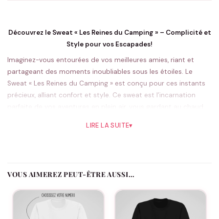
Découvrez le Sweat « Les Reines du Camping » – Complicité et
Style pour vos Escapades!
Imaginez-vous entourées de vos meilleures amies, riant et
partageant des moments inoubliables sous les étoiles. Le
Sweat « Les Reines du Camping » est conçu pour ces instants
précieux, alliant confort et style. Ce sweat est l’incarnation
parfaite de vos aventures en plein air, vous gardant au chaud
lors des soirées fraîches au campement. Avec son design
LIRE LA SUITE
▾
amusant et accrocheur, ce pull devient un véritable symbole
de votre amitié.
Célébrez vos liens en offrant ce pull lors d’occasions spéciales
comme les anniversaires ou simplement comme une surprise
VOUS AIMEREZ PEUT-ÊTRE AUSSI…
spontanée pour montrer à vos amies combien elles comptent
pour vous. Ce sweat n’est pas seulement un vêtement, c’est un
souvenir que vous créerez ensemble, portant les inscriptions
« Les Reines du Camping » comme un étendard de vos joyeux