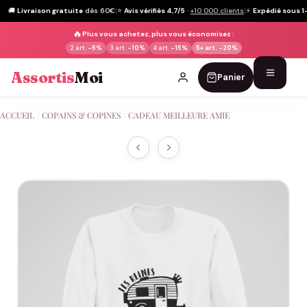
🚚
Livraison gratuite
dès 60€
|
⭐
Avis vérifiés 4,7/5
·
+10 000 clients
|
⚡
Expédié sous 1
🔥
Plus vous achetez, plus vous économisez :
2 art.
-5%
3 art.
-10%
4 art.
-15%
5+ art.
-20%
Assortis
Moi
Panier
Passer
ACCUEIL
/
COPAINS & COPINES
/
CADEAU MEILLEURE AMIE
au
contenu