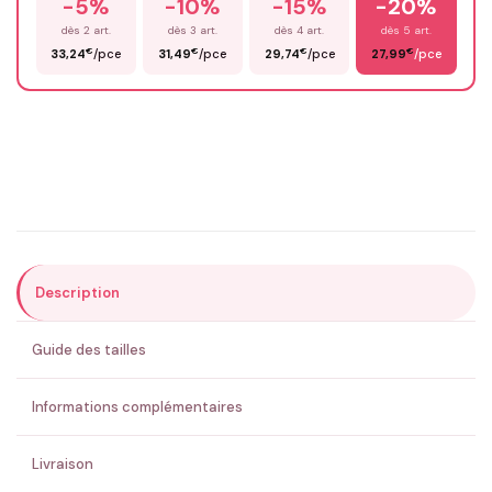
-5%
-10%
-15%
-20%
Prénom
*
dès 2 art.
dès 3 art.
dès 4 art.
dès 5 art.
€
€
€
€
33,24
/pce
31,49
/pce
29,74
/pce
27,99
/pce
Email
*
Précisions (optionnel)
Description
ENVOYER MA DEMANDE ✨
Guide des tailles
💚 Retour sous 24-48h
🇫🇷 Flocage en France
✅ Validation avant fabrication
Informations complémentaires
Livraison