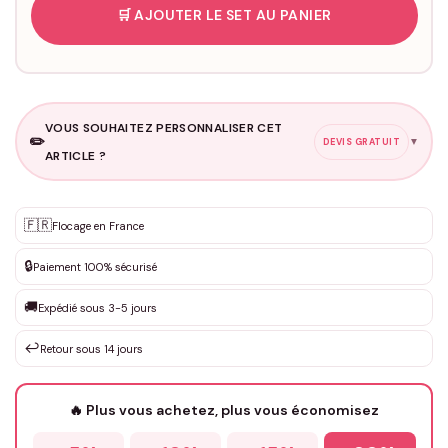
🛒 AJOUTER LE SET AU PANIER
VOUS SOUHAITEZ PERSONNALISER CET
✏️
▼
DEVIS GRATUIT
ARTICLE ?
Personnalisation sur mesure
🇫🇷
✨
Flocage en France
DEVIS GRATUIT · Personnalisation de 3 à 10€ selon la demande
🔒
Paiement 100% sécurisé
Que souhaitez-vous ?
*
🚚
Expédié sous 3-5 jours
↩️
Retour sous 14 jours
Votre texte / idée
*
🔥 Plus vous achetez, plus vous économisez