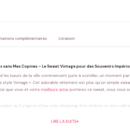
ENV
💚 Retour sous 24-48h
🇫
rmations complémentaires
Livraison
s sans Mes Copines – Le Sweat Vintage pour des Souvenirs Impéris
es lueurs de la ville commencent juste à scintiller, un moment par
 style Vintage ». Cet adorable vêtement est plus qu’un simple sweat
is que vous et votre
meilleure amie
porterez ce sweat, vous vous so
iales, qu’il s’agisse d’une virée shopping, d’un cinéma ou d’un café
, ajoutant une touche de style rétro avec son design accrocheur et s
irmant un lien unique qui vous unit.
LIRE LA SUITE
▾
t devenir un défi lorsqu’il s’agit de trouver le cadeau idéal. Offrir 