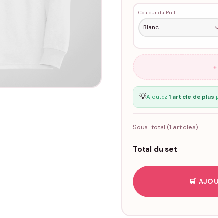
Couleur du Pull
+
💡
Ajoutez
1 article de plus
p
Sous-total (
1
articles)
Total du set
🛒 AJOU