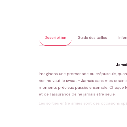
Description
Guide des tailles
Info
Jamai
Imaginons une promenade au crépuscule, quand l
rien ne vaut le sweat « Jamais sans mes copines
moments précieux passés ensemble. Chaque fo
et de l’assurance de ne jamais être seule.
Les sorties entre amies sont des occasions spéc
style Vintage » se prête à toutes ces activités
pour ces occasions, facile à assortir tout en aff
Parfois, un événement comme un anniversaire peu