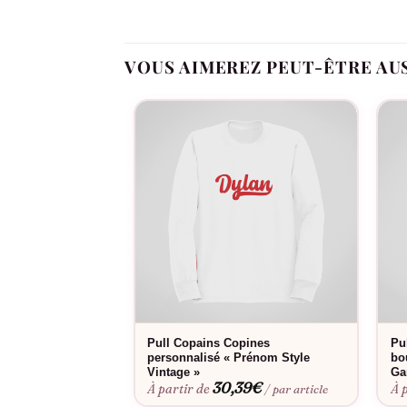
un moyen merveilleux de lui montrer combien e
symbole durable de votre amitié.
VOUS AIMEREZ PEUT-ÊTRE AU
Enfin, pour des vacances ou un week-end spécial 
escapade à la plage, une randonnée en montagne
ensemble.
Pull Copains Copines
Pul
personnalisé « Prénom Style
bo
Vintage »
Ga
30,39
€
À partir de
À 
/ par article