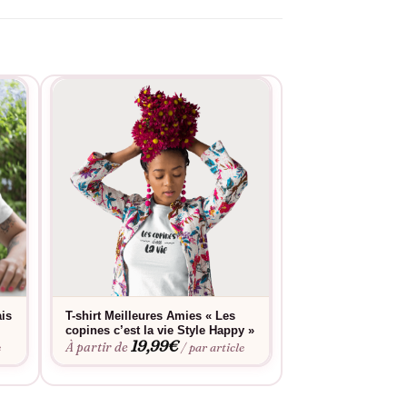
ais
T-shirt Meilleures Amies « Les
T-shirt Meilleure
copines c’est la vie Style Happy »
sans mes copines
19,99
€
19,9
À partir de
À partir de
e
/ par article