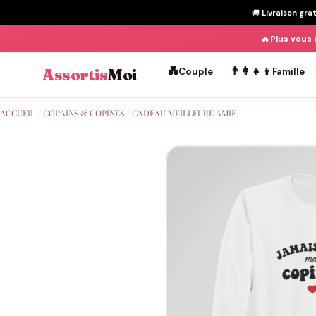
🚚
Livraison gra
🔥
Plus vous 
💑
👨‍👩‍👧‍👦
Assortis
Moi
Couple
Famille
Passer
ACCUEIL
/
COPAINS & COPINES
/
CADEAU MEILLEURE AMIE
au
contenu