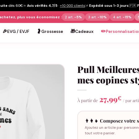
tuite
dès 60€
|
⭐
Avis vérifiés 4,7/5
·
+10 000 clients
|
⚡
Expédié sous 1-3 jours
|
🇫🇷
achetez, plus vous économisez :
2 art.
-5%
3 art.
-10%
4 art.
-15%
🎉
🤰
🎁
✏️
EVG / EVJF
Grossesse
Cadeaux
Personnalisatio
Pull Meilleure
mes copines st
27,99
€
À partir de
/ par art
👨‍👩‍👧 Composez votre s
Ajoutez un article par personn
tout votre panier.