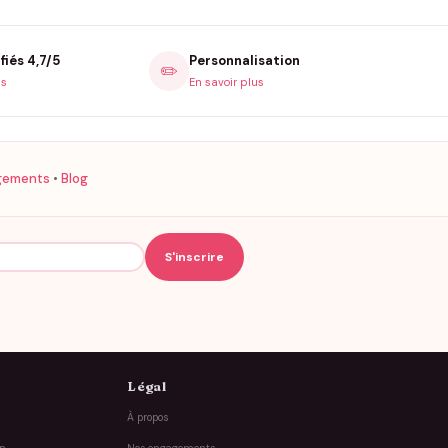
fiés 4,7/5
Personnalisation
✏️
is
En savoir plus
gements
•
Blog
Légal
À propos