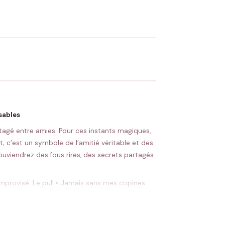
OYER MA DEMANDE ✨
 Flocage en France
✅ Validation avant fabrication
sables
tagé entre amies. Pour ces instants magiques,
; c’est un symbole de l’amitié véritable et des
uviendrez des fous rires, des secrets partagés
 improvisé. Le pull « Jamais sans mes copines
es couleurs élégantes. C’est le vêtement parfait
ce sweat à votre amie pour son anniversaire est