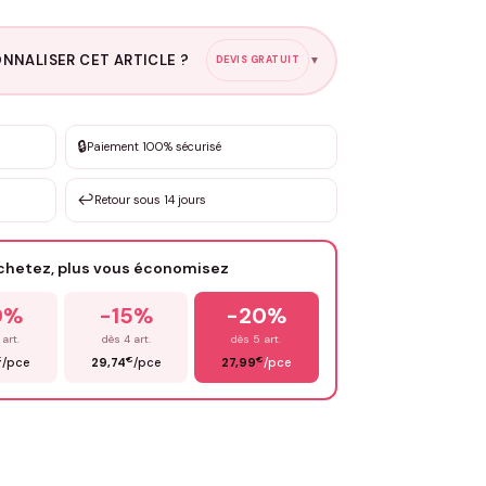
NNALISER CET ARTICLE ?
DEVIS GRATUIT
▼
esure
🔒
Paiement 100% sécurisé
sation de 3 à 10€ selon la demande
↩️
Retour sous 14 jours
Votre texte / idée
*
achetez, plus vous économisez
Email
*
0%
-15%
-20%
 art.
dès 4 art.
dès 5 art.
€
€
€
/pce
29,74
/pce
27,99
/pce