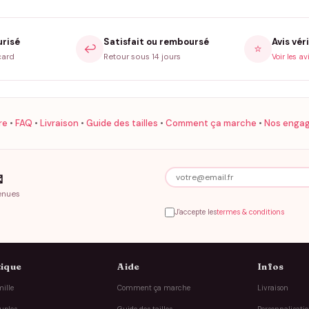
urisé
Satisfait ou remboursé
Avis véri
↩️
⭐
card
Retour sous 14 jours
Voir les av
re
•
FAQ
•
Livraison
•
Guide des tailles
•
Comment ça marche
•
Nos enga

enues
J'accepte les
termes & conditions
ique
Aide
Infos
ille
Comment ça marche
Livraison