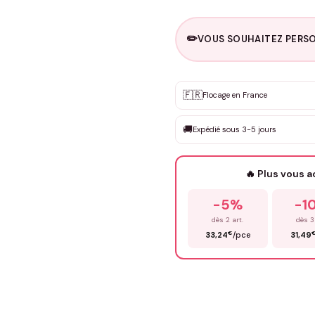
✏️
VOUS SOUHAITEZ PERSO
Personnalisation sur m
🇫🇷
✨
Flocage en France
DEVIS GRATUIT · Personnali
🚚
Expédié sous 3-5 jours
Que souhaitez-vous ?
*
🔥 Plus vous 
Prénom
*
-5%
-1
dès 2 art.
dès 3
€
33,24
/pce
31,49
Précisions (optionnel)