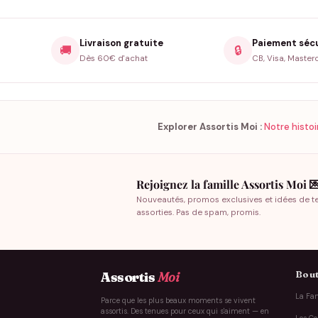
Livraison gratuite
Paiement séc
🚚
🔒
Dès 60€ d'achat
CB, Visa, Master
Explorer Assortis Moi :
Notre histoi
Rejoignez la famille Assortis Moi 
Nouveautés, promos exclusives et idées de t
assorties. Pas de spam, promis.
Bout
Assortis
Moi
La Fam
Parce que les plus beaux moments se vivent
assortis. Des tenues pour ceux qui s'aiment — en