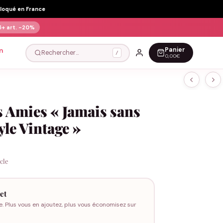
Floqué en France
5+ art.
-20%
Panier
n
Rechercher…
/
0,00€
s Amies « Jamais sans
yle Vintage »
icle
et
e. Plus vous en ajoutez, plus vous économisez sur