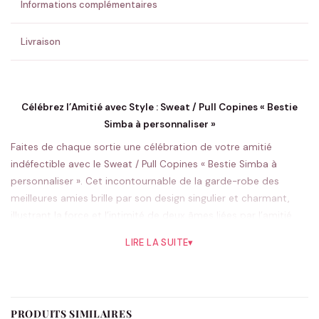
Informations complémentaires
Livraison
Célébrez l’Amitié avec Style : Sweat / Pull Copines « Bestie
Simba à personnaliser »
Faites de chaque sortie une célébration de votre amitié
indéfectible avec le Sweat / Pull Copines « Bestie Simba à
personnaliser ». Cet incontournable de la garde-robe des
meilleures amies brille par son design singulier et charmant,
illustrant la force et l’intimité de deux âmes liées par l’amitié.
Choisissez ce vêtement pour renforcer votre lien lors de
LIRE LA SUITE
▾
vacances, pour célébrer un anniversaire spécial ou pour
immortaliser un moment unique lors de soirées entre amis.
Que ce soit pour flâner en ville, lors d’une sortie shopping ou
pour une soirée cinéma détendue, ce pull est votre
PRODUITS SIMILAIRES