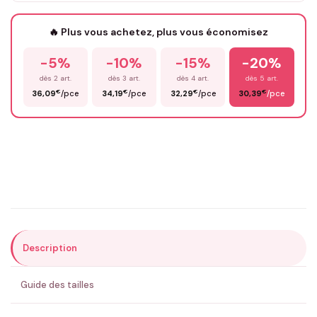
Votre texte / idée
*
🔥 Plus vous achetez, plus vous économisez
-5%
-10%
-15%
-20%
Prénom
*
dès 2 art.
dès 3 art.
dès 4 art.
dès 5 art.
€
€
€
€
36,09
/pce
34,19
/pce
32,29
/pce
30,39
/pce
Email
*
Précisions (optionnel)
Description
ENVOYER MA DEMANDE ✨
Guide des tailles
💚 Retour sous 24-48h
🇫🇷 Flocage en France
✅ Validation avant fabrication