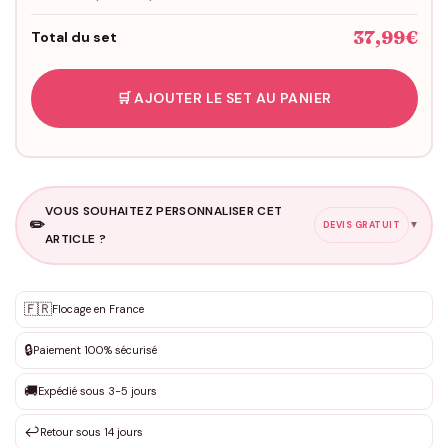
37,99€
Total du set
🛒 AJOUTER LE SET AU PANIER
VOUS SOUHAITEZ PERSONNALISER CET
✏️
▼
DEVIS GRATUIT
ARTICLE ?
Personnalisation sur mesure
🇫🇷
✨
Flocage en France
DEVIS GRATUIT · Personnalisation de 3 à 10€ selon la demande
🔒
Paiement 100% sécurisé
Que souhaitez-vous ?
*
🚚
Expédié sous 3-5 jours
↩️
Retour sous 14 jours