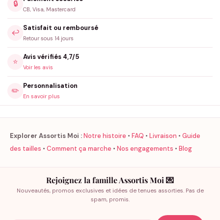
🔒
CB, Visa, Mastercard
Satisfait ou remboursé
↩️
Retour sous 14 jours
Avis vérifiés 4,7/5
⭐
Voir les avis
Personnalisation
✏️
En savoir plus
Explorer Assortis Moi :
Notre histoire
•
FAQ
•
Livraison
•
Guide
des tailles
•
Comment ça marche
•
Nos engagements
•
Blog
Rejoignez la famille Assortis Moi 💌
Nouveautés, promos exclusives et idées de tenues assorties. Pas de
spam, promis.