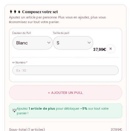
👨‍👩‍👧 Composez votre set
Ajoutez un article par personne. Plus vous en ajoutez, plus vous
économisez sur tout votre panier.
Couleur du Pull
Taille du pull
✕
37,99€
✏️ Numéro
*
+ AJOUTER UN PULL
Ajoutez
1 article de plus
pour débloquer
-5%
sur tout votre
💡
panier !
Sous-total (
1
articles)
37,99€