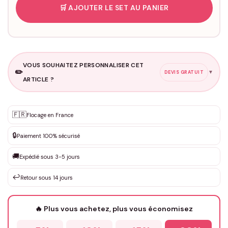
🛒 AJOUTER LE SET AU PANIER
VOUS SOUHAITEZ PERSONNALISER CET
✏️
▼
DEVIS GRATUIT
ARTICLE ?
Personnalisation sur mesure
🇫🇷
✨
Flocage en France
DEVIS GRATUIT · Personnalisation de 3 à 10€ selon la demande
🔒
Paiement 100% sécurisé
Que souhaitez-vous ?
*
🚚
Expédié sous 3-5 jours
↩️
Retour sous 14 jours
Votre texte / idée
*
🔥 Plus vous achetez, plus vous économisez