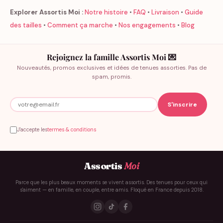
Explorer Assortis Moi :
Notre histoire
•
FAQ
•
Livraison
•
Guide
des tailles
•
Comment ça marche
•
Nos engagements
•
Blog
Rejoignez la famille Assortis Moi 💌
Nouveautés, promos exclusives et idées de tenues assorties. Pas de
spam, promis.
J'accepte les
termes & conditions
Assortis
Moi
Parce que les plus beaux moments se vivent assortis. Des tenues pour ceux qui
s'aiment — en famille, en couple, entre amis. Floqué en France depuis 2018.