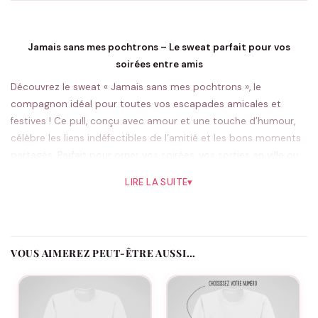
Jamais sans mes pochtrons – Le sweat parfait pour vos
soirées entre amis
Découvrez le sweat « Jamais sans mes pochtrons », le
compagnon idéal pour toutes vos escapades amicales et
festives ! Ce pull, conçu avec amour et une touche d’humour,
célèbre les liens indéfectibles de l’amitié et les bons moments
partagés. Parfait pour orner vos soirées, vos sorties en ville ou
simplement pour apporter une note de gaieté lors d’une
LIRE LA SUITE
▾
journée décontractée, ce sweat deviendra rapidement un
incontournable de votre garde-robe et celle de vos amis.
Les pulls et sweats « Jamais sans mes pochtrons » capturent
l’esprit des complicités joyeuses et des souvenirs mémorables.
VOUS AIMEREZ PEUT-ÊTRE AUSSI…
Chaque pièce est pensée pour refléter cette ambiance
chaleureuse et détendue qui règne lors des retrouvailles entre
copains
et copines. Ils sont par conséquent le cadeau parfait
pour marquer un anniversaire, célébrer un événement spécial