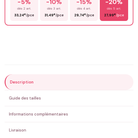
-5%
-10%
-15%
-20%
Prénom
*
dès 2 art.
dès 3 art.
dès 4 art.
dès 5 art.
€
€
€
€
33,24
/pce
31,49
/pce
29,74
/pce
27,99
/pce
Email
*
Précisions (optionnel)
Description
ENVOYER MA DEMANDE ✨
Guide des tailles
💚 Retour sous 24-48h
🇫🇷 Flocage en France
✅ Validation avant fabrication
Informations complémentaires
Livraison