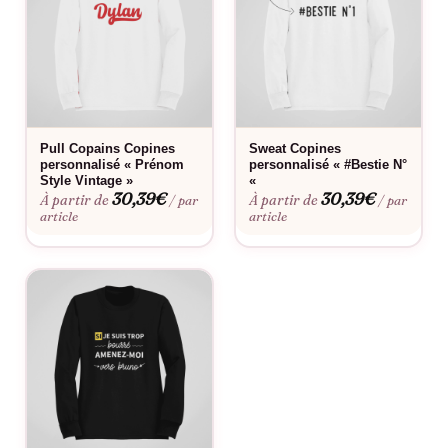
ou tout simplement pour faire plaisir à un ami cher.
Envisagez d’offrir ce sweat lors d’un voyage de groupe, d’un
weekend à la mer ou d’une soirée thématique. Il ajoutera une
dimension amusante et originale à votre événement, tout en
offrant confort et style. Le design unisexe de ce sweat en fait
une option versatile, adaptée à tous les styles et à toutes les
Pull Copains Copines
Sweat Copines
personnalisé « Prénom
personnalisé « #Bestie N°
personnalités.
Style Vintage »
«
30,39
€
30,39
€
À partir de
À partir de
/ par
/ par
Enfin, lorsque vous porterez ce sweat « Jamais sans mes
article
article
pochtrons », vous ne vous contenterez pas d’afficher une pièce
de mode : vous célébrerez la vie et l’amitié. Où que vous alliez,
ce sweat reliera chacun d’entre vous par un fil invisible de joie
et de souvenirs partagés – car les amis véritables savent que
les meilleurs moments sont ceux vécus ensemble.