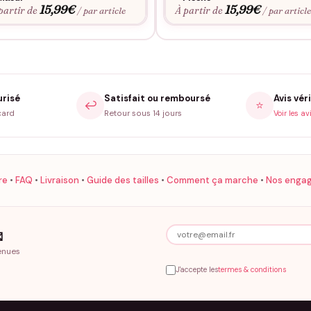
15,99
€
15,99
€
partir de
À partir de
/ par article
/ par articl
urisé
Satisfait ou remboursé
Avis véri
↩️
⭐
card
Retour sous 14 jours
Voir les av
re
•
FAQ
•
Livraison
•
Guide des tailles
•
Comment ça marche
•
Nos enga

enues
J'accepte les
termes & conditions