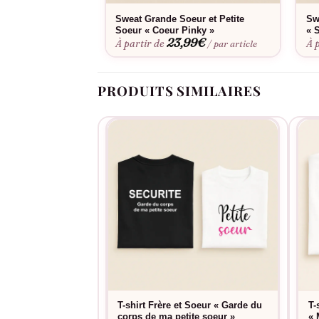
simple et le sweat conserve sa forme originale
Sweat Grande Soeur et Petite
Sw
famille.
Soeur « Coeur Pinky »
« 
23,99
€
À partir de
À 
/ par article
PRODUITS SIMILAIRES
T-shirt Frère et Soeur « Garde du
T-
corps de ma petite soeur »
« 