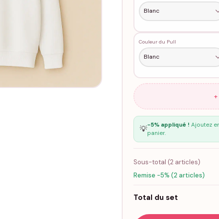
Couleur du Pull
+
-5% appliqué !
Ajoutez en
💡
panier.
Sous-total (
2
articles)
Remise -5% (2 articles)
Total du set