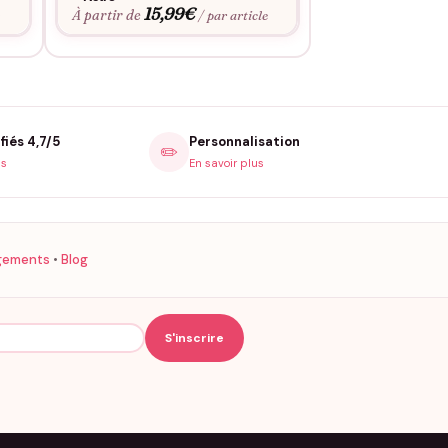
15,99
€
15,9
À partir de
À partir de
e
/ par article
fiés 4,7/5
Personnalisation
✏️
is
En savoir plus
gements
•
Blog