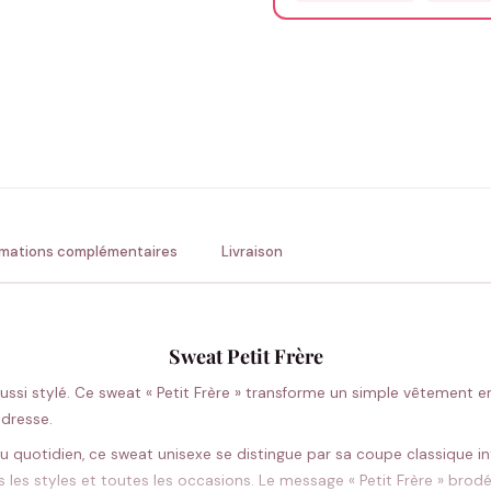
Précisions (optionnel)
ENV
💚 Retour sous 24-48h
🇫
rmations complémentaires
Livraison
Sweat Petit Frère
 aussi stylé. Ce sweat « Petit Frère » transforme un simple vêtement e
dresse.
otidien, ce sweat unisexe se distingue par sa coupe classique int
us les styles et toutes les occasions. Le message « Petit Frère » br