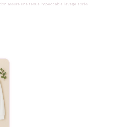
cation assure une tenue impeccable, lavage après
 la maison.
t sœurs, moments complices du quotidien.
service de personnalisation
. L’entretien est