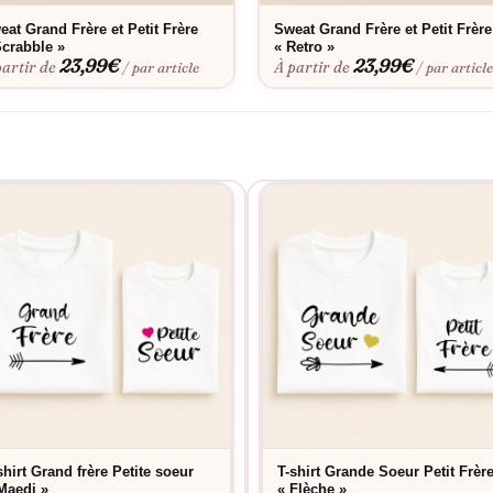
 même après de nombreux lavages. Parfait pour créer des looks asso
eat Grand Frère et Petit Frère
Sweat Grand Frère et Petit Frère
Scrabble »
« Retro »
23,99
€
23,99
€
partir de
À partir de
/ par article
/ par articl
shirt Grand frère Petite soeur
T-shirt Grande Soeur Petit Frèr
Maedi »
« Flèche »