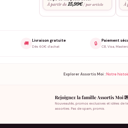
15,99
€
À partir de
À 
/ par article
Livraison gratuite
Paiement séc
🚚
🔒
Dès 60€ d'achat
CB, Visa, Master
Explorer Assortis Moi :
Notre histoi
Rejoignez la famille Assortis Moi 
Nouveautés, promos exclusives et idées de t
assorties. Pas de spam, promis.