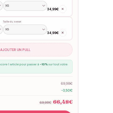
34,99€
✕
Taille du sweat
34,99€
✕
 AJOUTER UN PULL
core 1 article pour passer à
-10%
sur tout votre
69,98€
-3,50€
66,48€
69,98€