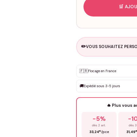
🛒 AJOU
✏️
VOUS SOUHAITEZ PERSO
Personnalisation sur m
🇫🇷
✨
Flocage en France
DEVIS GRATUIT · Personnali
🚚
Expédié sous 3-5 jours
Que souhaitez-vous ?
*
🔥 Plus vous 
Prénom
*
-5%
-1
dès 2 art.
dès 3
€
33,24
/pce
31,49