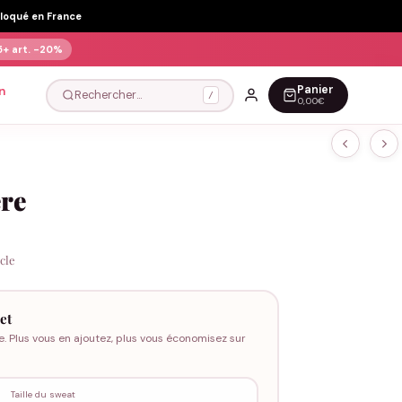
Floqué en France
5+ art.
-20%
Panier
n
Rechercher…
/
0,00€
ère
icle
et
e. Plus vous en ajoutez, plus vous économisez sur
Taille du sweat