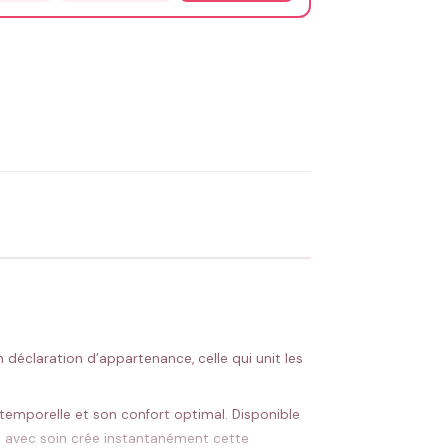
OYER MA DEMANDE ✨
 Flocage en France
✅ Validation avant fabrication
n déclaration d’appartenance, celle qui unit les
emporelle et son confort optimal. Disponible
odé avec soin crée instantanément cette