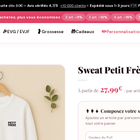
tuite
dès 60€
|
⭐
Avis vérifiés 4,7/5
·
+10 000 clients
|
⚡
Expédié sous 1-3 jours
|
🇫🇷
achetez, plus vous économisez :
2 art.
-5%
3 art.
-10%
4 art.
-15%
🎉
🤰
🎁
✏️
EVG / EVJF
Grossesse
Cadeaux
Personnalisatio
Sweat Petit Fr
27,99
€
À partir de
/ par art
👨‍👩‍👧 Composez votre s
Ajoutez un article par personn
tout votre panier.
Couleur du Pull