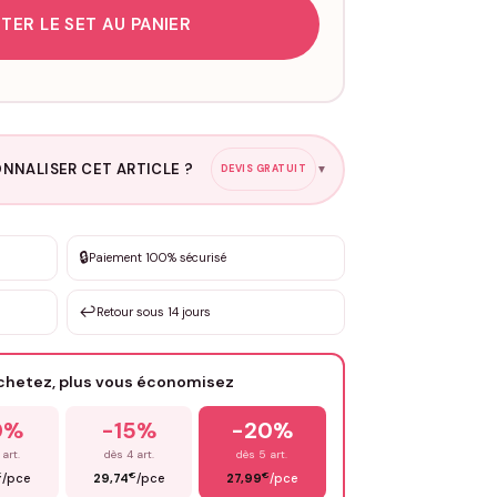
TER LE SET AU PANIER
NNALISER CET ARTICLE ?
DEVIS GRATUIT
▼
esure
🔒
Paiement 100% sécurisé
sation de 3 à 10€ selon la demande
↩️
Retour sous 14 jours
Votre texte / idée
*
achetez, plus vous économisez
Email
*
0%
-15%
-20%
 art.
dès 4 art.
dès 5 art.
€
€
€
/pce
29,74
/pce
27,99
/pce