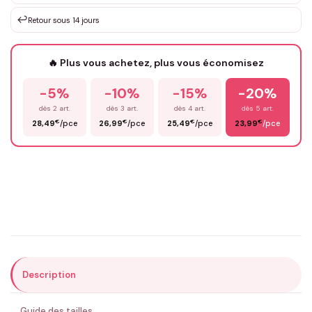
↩️
Retour sous 14 jours
Votre texte / idée
*
🔥 Plus vous achetez, plus vous économisez
-5%
-10%
-15%
-20%
Prénom
*
dès 2 art.
dès 3 art.
dès 4 art.
dès 5 art.
€
€
€
€
28,49
/pce
26,99
/pce
25,49
/pce
23,99
/pce
Email
*
Précisions (optionnel)
Description
ENVOYER MA DEMANDE ✨
Guide des tailles