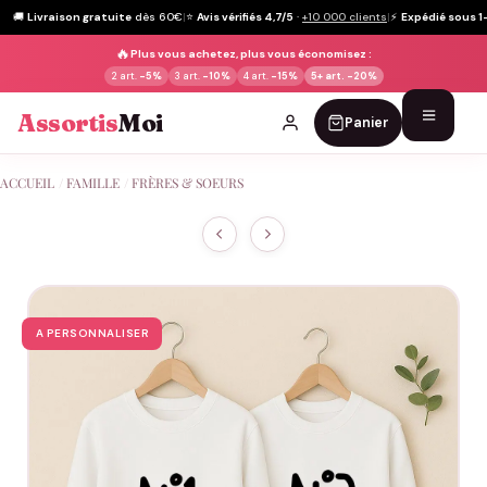
🚚
Livraison gratuite
dès 60€
|
⭐
Avis vérifiés 4,7/5
·
+10 000 clients
|
⚡
Expédié sous 1
🔥
Plus vous achetez, plus vous économisez :
2 art.
-5%
3 art.
-10%
4 art.
-15%
5+ art.
-20%
Assortis
Moi
Panier
Passer
ACCUEIL
/
FAMILLE
/
FRÈRES & SOEURS
au
contenu
A PERSONNALISER