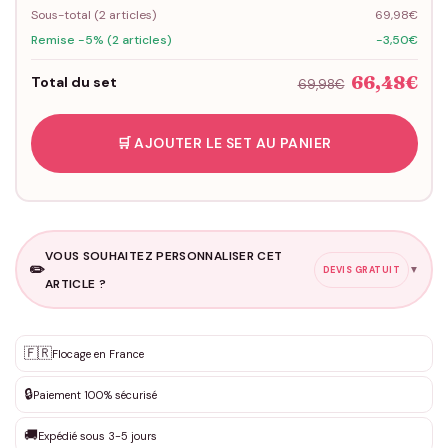
Sous-total (
2
articles)
69,98€
Remise -5% (2 articles)
-3,50€
66,48€
Total du set
69,98€
🛒 AJOUTER LE SET AU PANIER
VOUS SOUHAITEZ PERSONNALISER CET
✏️
▼
DEVIS GRATUIT
ARTICLE ?
Personnalisation sur mesure
🇫🇷
✨
Flocage en France
DEVIS GRATUIT · Personnalisation de 3 à 10€ selon la demande
🔒
Paiement 100% sécurisé
Que souhaitez-vous ?
*
🚚
Expédié sous 3-5 jours