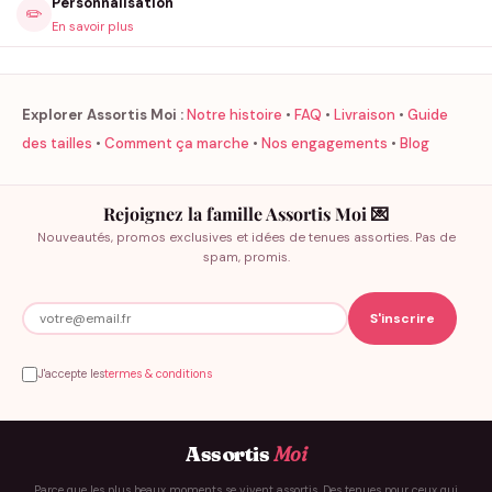
Personnalisation
✏️
En savoir plus
Explorer Assortis Moi :
Notre histoire
•
FAQ
•
Livraison
•
Guide
des tailles
•
Comment ça marche
•
Nos engagements
•
Blog
Rejoignez la famille Assortis Moi 💌
Nouveautés, promos exclusives et idées de tenues assorties. Pas de
spam, promis.
J'accepte les
termes & conditions
Assortis
Moi
Parce que les plus beaux moments se vivent assortis. Des tenues pour ceux qui