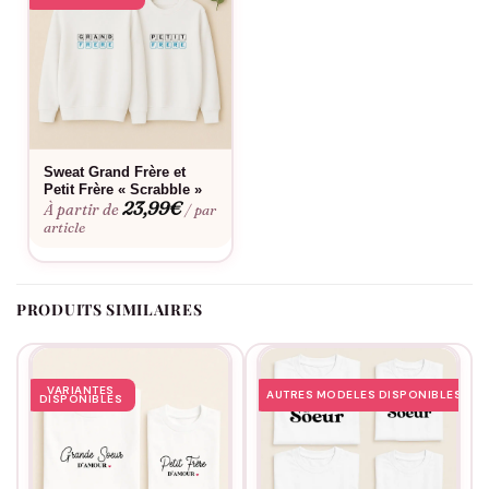
revendique sa place avec le sourire.
Bon à savoir
Consultez notre
guide des tailles
pour choisir la coupe parfaite.
Envie d’une touche personnelle ? Découvrez notre
service de
Sweat Grand Frère et
personnalisation
. Sa conception soignée garantit un confort
Petit Frère « Scrabble »
optimal au quotidien et résiste parfaitement aux lavages
23,99
€
À partir de
/ par
répétés.
article
PRODUITS SIMILAIRES
VARIANTES
AUTRES MODELES DISPONIBLES
DISPONIBLES