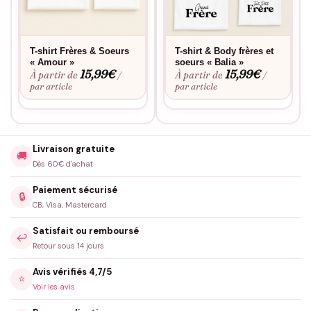
T-shirt Frères & Soeurs
T-shirt & Body frères et
« Amour »
soeurs « Balia »
15,99
€
15,99
€
À partir de
À partir de
/
/
par article
par article
Livraison gratuite
🚚
Dès 60€ d'achat
Paiement sécurisé
🔒
CB, Visa, Mastercard
Satisfait ou remboursé
↩️
Retour sous 14 jours
Avis vérifiés 4,7/5
⭐
Voir les avis