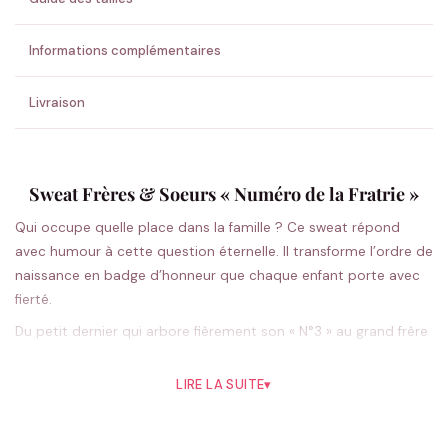
💚 Retour sous 24-48h
🇫🇷 Flocage en France
✅ Validation avant fabrication
Informations complémentaires
Livraison
Sweat Frères & Soeurs « Numéro de la Fratrie »
Qui occupe quelle place dans la famille ? Ce sweat répond
avec humour à cette question éternelle. Il transforme l’ordre de
naissance en badge d’honneur que chaque enfant porte avec
fierté.
Du petit dernier qui arbore fièrement son « N°3 » au grand frère
qui revendique son statut de « N°1 », ces sweats créent une
complicité unique entre frères et sœurs. Les numéros
LIRE LA SUITE
▾
deviennent prétexte à taquineries gentilles et rappels
affectueux du rang de chacun. Cette collection célèbre les liens