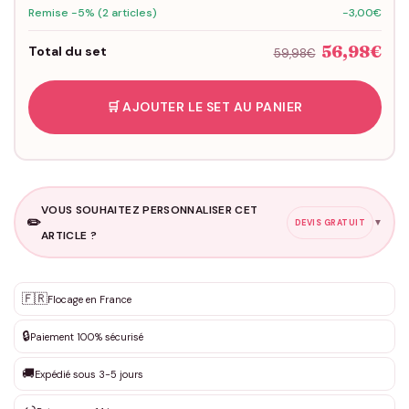
Remise -5% (2 articles)
-3,00€
56,98€
Total du set
59,98€
🛒 AJOUTER LE SET AU PANIER
VOUS SOUHAITEZ PERSONNALISER CET
✏️
▼
DEVIS GRATUIT
ARTICLE ?
Personnalisation sur mesure
🇫🇷
✨
Flocage en France
DEVIS GRATUIT · Personnalisation de 3 à 10€ selon la demande
🔒
Paiement 100% sécurisé
Que souhaitez-vous ?
*
🚚
Expédié sous 3-5 jours