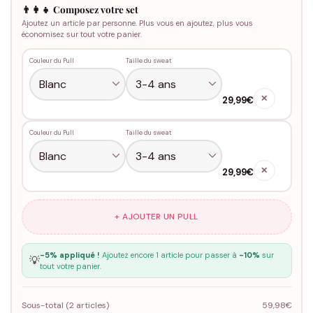
👨‍👩‍👧 Composez votre set
Ajoutez un article par personne. Plus vous en ajoutez, plus vous
économisez sur tout votre panier.
Couleur du Pull
Taille du sweat
✕
29,99€
Couleur du Pull
Taille du sweat
✕
29,99€
+ AJOUTER UN PULL
-5% appliqué !
Ajoutez encore 1 article pour passer à
-10%
sur
💡
tout votre panier.
Sous-total (
2
articles)
59,98€