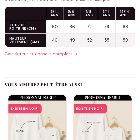
3/4
5/6
7/8
9/11
12/14
ANS
ANS
ANS
ANS
ANS
TOUR DE
60
66
72
79
86
POITRINE (CM)
HAUTEUR
46
49
52
55
59
VÊTEMENT (CM)
Calculateur et conseils complets →
VOUS AIMEREZ PEUT-ÊTRE AUSSI…
EXISTE EN NOIR
EXISTE EN NOIR