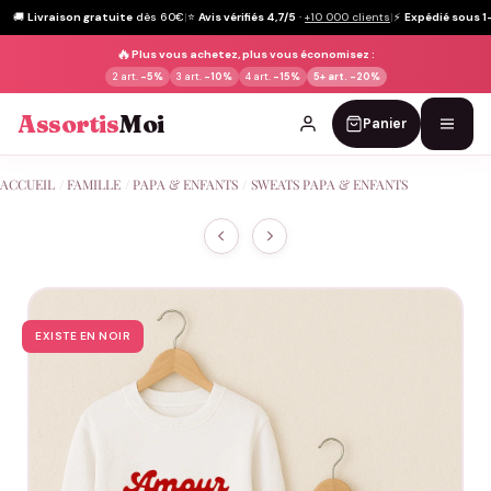
🚚
Livraison gratuite
dès 60€
|
⭐
Avis vérifiés 4,7/5
·
+10 000 clients
|
⚡
Expédié sous 1
🔥
Plus vous achetez, plus vous économisez :
2 art.
-5%
3 art.
-10%
4 art.
-15%
5+ art.
-20%
Assortis
Moi
Panier
Passer
ACCUEIL
/
FAMILLE
/
PAPA & ENFANTS
/
SWEATS PAPA & ENFANTS
au
contenu
EXISTE EN NOIR