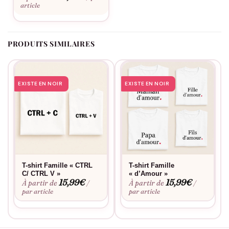
article
PRODUITS SIMILAIRES
EXISTE EN NOIR
EXISTE EN NOIR
T-shirt Famille « CTRL
T-shirt Famille
C/ CTRL V »
« d’Amour »
15,99
€
15,99
€
À partir de
À partir de
/
/
par article
par article