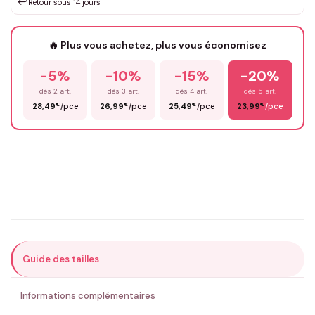
↩️
Retour sous 14 jours
Votre texte / idée
*
🔥 Plus vous achetez, plus vous économisez
-5%
-10%
-15%
-20%
Prénom
*
dès 2 art.
dès 3 art.
dès 4 art.
dès 5 art.
€
€
€
€
28,49
/pce
26,99
/pce
25,49
/pce
23,99
/pce
Email
*
Précisions (optionnel)
Guide des tailles
ENVOYER MA DEMANDE ✨
Informations complémentaires
💚 Retour sous 24-48h
🇫🇷 Flocage en France
✅ Validation avant fabrication