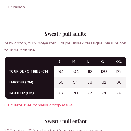
Livraison
Sweat / pull adulte
50% coton, 50% polyester. Coupe unisex classique. Mesure ton
tour de poitrine.
S
M
L
XL
XXL
94
104
112
120
128
TOUR DE POITRINE (CM)
50
54
58
62
66
LARGEUR (CM)
67
70
72
74
76
HAUTEUR (CM)
Calculateur et conseils complets →
Sweat / pull enfant
80% coton, 20% polyester. Coupe unisex classique.