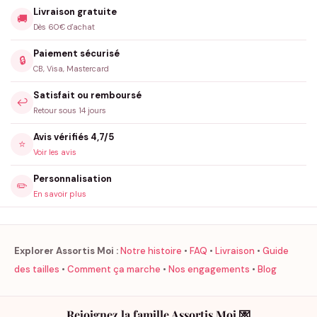
Livraison gratuite
🚚
Dès 60€ d'achat
Paiement sécurisé
🔒
CB, Visa, Mastercard
Satisfait ou remboursé
↩️
Retour sous 14 jours
Avis vérifiés 4,7/5
⭐
Voir les avis
Personnalisation
✏️
En savoir plus
Explorer Assortis Moi :
Notre histoire
•
FAQ
•
Livraison
•
Guide
des tailles
•
Comment ça marche
•
Nos engagements
•
Blog
Rejoignez la famille Assortis Moi 💌