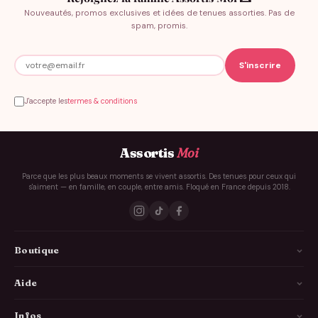
Nouveautés, promos exclusives et idées de tenues assorties. Pas de
spam, promis.
J'accepte les
termes & conditions
Assortis
Moi
Parce que les plus beaux moments se vivent assortis. Des tenues pour ceux qui
s'aiment — en famille, en couple, entre amis. Floqué en France depuis 2018.
Boutique
La Famille
Aide
Les Couples
Comment ça marche
Infos