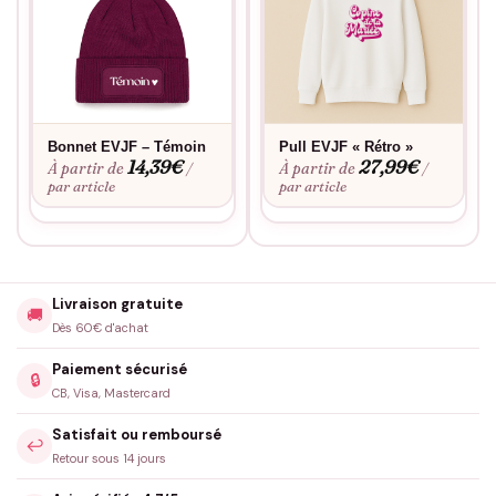
Bonnet EVJF – Témoin
Pull EVJF « Rétro »
14,39
€
27,99
€
À partir de
À partir de
/
/
par article
par article
Livraison gratuite
🚚
Dès 60€ d'achat
Paiement sécurisé
🔒
CB, Visa, Mastercard
Satisfait ou remboursé
↩️
Retour sous 14 jours