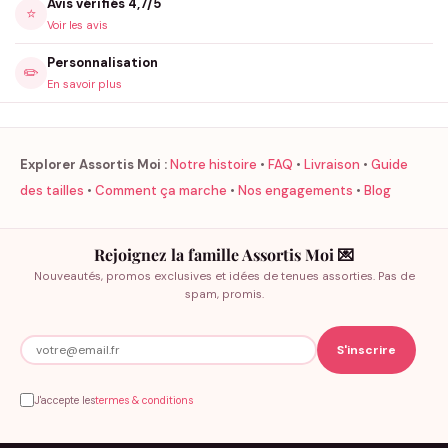
Avis vérifiés 4,7/5
⭐
Voir les avis
Personnalisation
✏️
En savoir plus
Explorer Assortis Moi :
Notre histoire
•
FAQ
•
Livraison
•
Guide
des tailles
•
Comment ça marche
•
Nos engagements
•
Blog
Rejoignez la famille Assortis Moi 💌
Nouveautés, promos exclusives et idées de tenues assorties. Pas de
spam, promis.
J'accepte les
termes & conditions