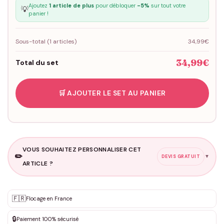
Ajoutez
1 article de plus
pour débloquer
-5%
sur tout votre
💡
panier !
Sous-total (
1
articles)
34,99€
34,99€
Total du set
🛒 AJOUTER LE SET AU PANIER
VOUS SOUHAITEZ PERSONNALISER CET
✏️
▼
DEVIS GRATUIT
ARTICLE ?
Personnalisation sur mesure
🇫🇷
✨
Flocage en France
DEVIS GRATUIT · Personnalisation de 3 à 10€ selon la demande
🔒
Paiement 100% sécurisé