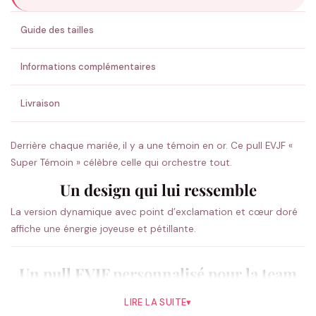
ENVOYER MA DEMANDE ✨
Guide des tailles
💚 Retour sous 24-48h
🇫🇷 Flocage en France
✅ Validation avant fabrication
Informations complémentaires
Livraison
Derrière chaque mariée, il y a une témoin en or. Ce pull EVJF «
Super Témoin » célèbre celle qui orchestre tout.
Un design qui lui ressemble
La version dynamique avec point d’exclamation et cœur doré
affiche une énergie joyeuse et pétillante.
Un pull EVJF personnalisé pour la team
Confortable et chaud, ce pull EVJF enveloppe la team dans une
LIRE LA SUITE
▾
matière douce, idéal pour un EVJF cocooning ou une soirée qui