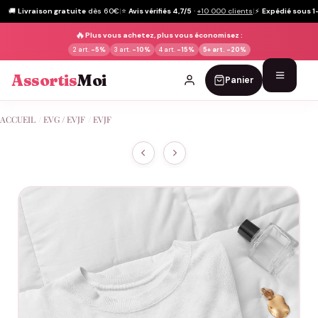
🚚
Livraison gratuite
dès 60€
|
⭐
Avis vérifiés 4,7/5
·
+10 000 clients
|
⚡
Expédié sous 1
🔥
Plus vous achetez, plus vous économisez :
2 art.
-5%
3 art.
-10%
4 art.
-15%
5+ art.
-20%
Assortis
Moi
Panier
Passer
ACCUEIL
/
EVG / EVJF
/
EVJF
au
contenu