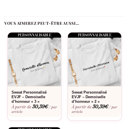
se prolonge. Ajoutez le prénom de chacune, la date de l’EVJF et
le rôle de chaque participante : La Mariée, La Team ou Le
Témoin.
VOUS AIMEREZ PEUT-ÊTRE AUSSI…
Comment se distingue ce modèle ?
La version dynamique avec point d’exclamation et cœur doré
affiche une énergie joyeuse et pétillante.
Le flocage est-il fait en France ?
Oui, dans notre atelier en France, à la commande.
Fabriqué à la commande, floqué en France.
Sweat Personnalisé
Sweat Personnalisé
EVJF – Demoiselle
EVJF – Demoiselle
d’honneur « 3 »
d’honneur « 2 »
30,39
€
30,39
€
À partir de
À partir de
/ par
/ par
article
article