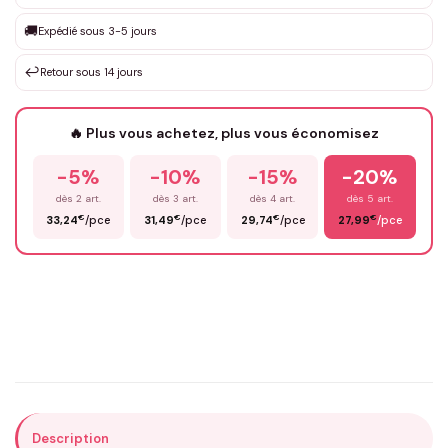
Que souhaitez-vous ?
*
🚚
Expédié sous 3-5 jours
↩️
Retour sous 14 jours
Votre texte / idée
*
🔥 Plus vous achetez, plus vous économisez
-5%
-10%
-15%
-20%
Prénom
*
dès 2 art.
dès 3 art.
dès 4 art.
dès 5 art.
€
€
€
€
33,24
/pce
31,49
/pce
29,74
/pce
27,99
/pce
Email
*
Précisions (optionnel)
Description