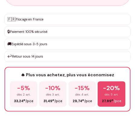
Personnalisation sur mesure
🇫🇷
✨
Flocage en France
DEVIS GRATUIT · Personnalisation de 3 à 10€ selon la demande
🔒
Paiement 100% sécurisé
Que souhaitez-vous ?
*
🚚
Expédié sous 3-5 jours
↩️
Retour sous 14 jours
Votre texte / idée
*
🔥 Plus vous achetez, plus vous économisez
-5%
-10%
-15%
-20%
Prénom
*
dès 2 art.
dès 3 art.
dès 4 art.
dès 5 art.
€
€
€
€
33,24
/pce
31,49
/pce
29,74
/pce
27,99
/pce
Email
*