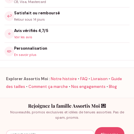
CB, Visa, Mastercard
Satisfait ou remboursé
↩️
Retour sous 14 jours
Avis vérifiés 4,7/5
⭐
Voir les avis
Personnalisation
✏️
En savoir plus
Explorer Assortis Moi :
Notre histoire
•
FAQ
•
Livraison
•
Guide
des tailles
•
Comment ça marche
•
Nos engagements
•
Blog
Rejoignez la famille Assortis Moi 💌
Nouveautés, promos exclusives et idées de tenues assorties. Pas de
spam, promis.