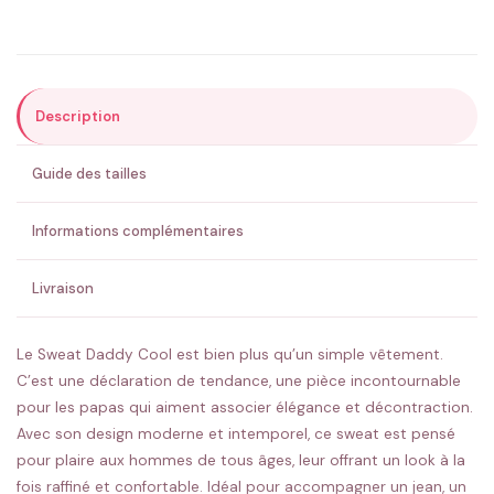
Précisions (optionnel)
Description
ENVOYER MA DEMANDE ✨
Guide des tailles
💚 Retour sous 24-48h
🇫🇷 Flocage en France
✅ Validation avant fabrication
Informations complémentaires
Livraison
Le Sweat Daddy Cool est bien plus qu’un simple vêtement.
C’est une déclaration de tendance, une pièce incontournable
pour les papas qui aiment associer élégance et décontraction.
Avec son design moderne et intemporel, ce sweat est pensé
pour plaire aux hommes de tous âges, leur offrant un look à la
fois raffiné et confortable. Idéal pour accompagner un jean, un