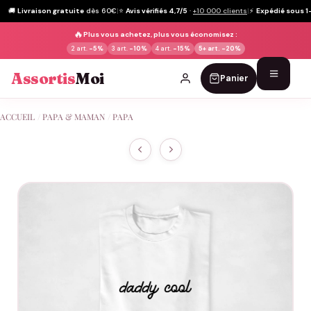
🚚
Livraison gratuite
dès 60€
|
⭐
Avis vérifiés 4,7/5
·
+10 000 clients
|
⚡
Expédié sous 1
🔥
Plus vous achetez, plus vous économisez :
2 art.
-5%
3 art.
-10%
4 art.
-15%
5+ art.
-20%
Assortis
Moi
Panier
Passer
ACCUEIL
/
PAPA & MAMAN
/
PAPA
au
contenu