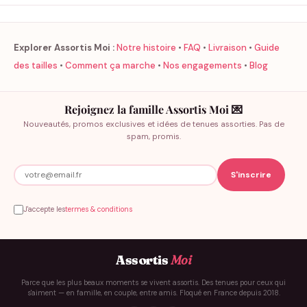
Explorer Assortis Moi :
Notre histoire
•
FAQ
•
Livraison
•
Guide
des tailles
•
Comment ça marche
•
Nos engagements
•
Blog
Rejoignez la famille Assortis Moi 💌
Nouveautés, promos exclusives et idées de tenues assorties. Pas de
spam, promis.
J'accepte les
termes & conditions
Assortis
Moi
Parce que les plus beaux moments se vivent assortis. Des tenues pour ceux qui
s'aiment — en famille, en couple, entre amis. Floqué en France depuis 2018.