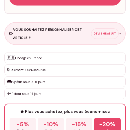
VOUS SOUHAITEZ PERSONNALISER CET
✏️
▼
DEVIS GRATUIT
ARTICLE ?
Personnalisation sur mesure
🇫🇷
✨
Flocage en France
DEVIS GRATUIT · Personnalisation de 3 à 10€ selon la demande
🔒
Paiement 100% sécurisé
Que souhaitez-vous ?
*
🚚
Expédié sous 3-5 jours
↩️
Retour sous 14 jours
Votre texte / idée
*
🔥 Plus vous achetez, plus vous économisez
-5%
-10%
-15%
-20%
Prénom
*