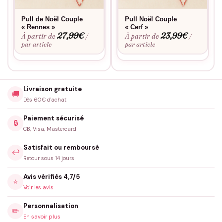
lavage, pour des fêtes réussies année après année.
Pull de Noël Couple
Pull Noël Couple
« Rennes »
« Cerf »
27,99
€
23,99
€
À partir de
À partir de
/
/
par article
par article
Livraison gratuite
🚚
Dès 60€ d'achat
Paiement sécurisé
🔒
CB, Visa, Mastercard
Satisfait ou remboursé
↩️
Retour sous 14 jours
Avis vérifiés 4,7/5
⭐
Voir les avis
Personnalisation
✏️
En savoir plus