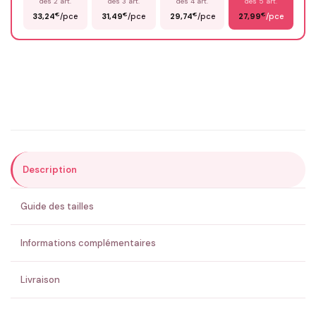
dès 2 art.
dès 3 art.
dès 4 art.
dès 5 art.
€
€
€
€
33,24
/pce
31,49
/pce
29,74
/pce
27,99
/pce
Email
*
Précisions (optionnel)
Description
ENVOYER MA DEMANDE ✨
Guide des tailles
💚 Retour sous 24-48h
🇫🇷 Flocage en France
✅ Validation avant fabrication
Informations complémentaires
Livraison