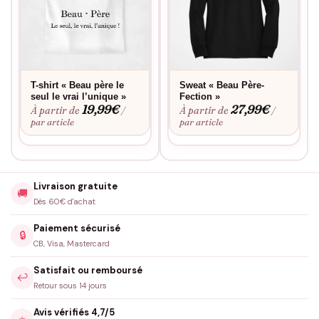
Pourquoi vous allez l’aimer
Message authentique qui brise la glace naturellement
Coupe pensée pour le confort, pas les contraintes
Coloris neutres qui s’accordent à tout votre dressing
T-shirt « Beau père le
Sweat « Beau Père-
Tissu qui garde sa forme et son intensité dans le temps
seul le vrai l’unique »
Fection »
19,99
€
27,99
€
À partir de
À partir de
/
/
Fierté assumée de votre rôle familial unique
par article
par article
Idéal pour
Repas dominicaux, anniversaires, sorties avec les beaux-
Livraison gratuite
🚚
enfants, fête des pères ou ces moments précieux du quotidien
Dès 60€ d'achat
où votre présence compte.
Paiement sécurisé
🔒
CB, Visa, Mastercard
Bon à savoir
Satisfait ou remboursé
Consultez notre
guide des tailles
pour choisir la coupe parfaite.
↩️
Retour sous 14 jours
Envie d’une touche personnelle ? Découvrez notre
service de
personnalisation
. L’entretien reste simple : lavage classique
Avis vérifiés 4,7/5