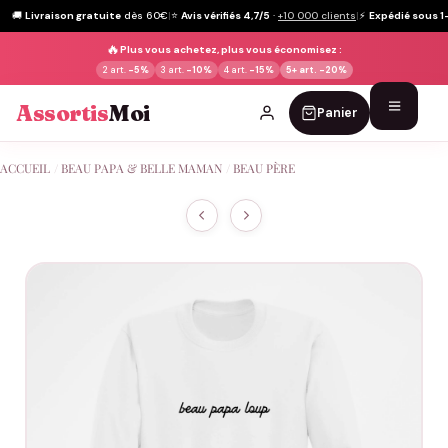
🚚
Livraison gratuite
dès 60€
|
⭐
Avis vérifiés 4,7/5
·
+10 000 clients
|
⚡
Expédié sous 1
🔥
Plus vous achetez, plus vous économisez :
2 art.
-5%
3 art.
-10%
4 art.
-15%
5+ art.
-20%
Assortis
Moi
Panier
Passer
ACCUEIL
/
BEAU PAPA & BELLE MAMAN
/
BEAU PÈRE
au
contenu