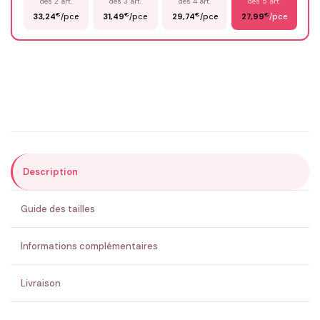
dès 2 art.
dès 3 art.
dès 4 art.
dès 5 art.
€
€
€
€
33,24
/pce
31,49
/pce
29,74
/pce
27,99
/pce
Email
*
Précisions (optionnel)
Description
ENVOYER MA DEMANDE ✨
Guide des tailles
💚 Retour sous 24-48h
🇫🇷 Flocage en France
✅ Validation avant fabrication
Informations complémentaires
Livraison