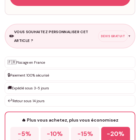
VOUS SOUHAITEZ PERSONNALISER CET
✏️
▼
DEVIS GRATUIT
ARTICLE ?
Personnalisation sur mesure
🇫🇷
✨
Flocage en France
DEVIS GRATUIT · Personnalisation de 3 à 10€ selon la demande
🔒
Paiement 100% sécurisé
Que souhaitez-vous ?
*
🚚
Expédié sous 3-5 jours
↩️
Retour sous 14 jours
Votre texte / idée
*
🔥 Plus vous achetez, plus vous économisez
-5%
-10%
-15%
-20%
Prénom
*