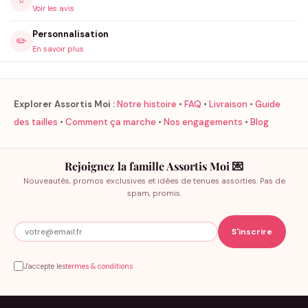
⭐
sans précaution particulière. La qualité de confection garantit
Voir les avis
une longévité à la hauteur de votre engagement familial.
Personnalisation
✏️
En savoir plus
Explorer Assortis Moi :
Notre histoire
•
FAQ
•
Livraison
•
Guide
des tailles
•
Comment ça marche
•
Nos engagements
•
Blog
Rejoignez la famille Assortis Moi 💌
Nouveautés, promos exclusives et idées de tenues assorties. Pas de
spam, promis.
J'accepte les
termes & conditions