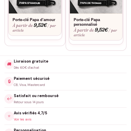
Porte-clé Papa d’amour
Porte-clé Papa
9,52
€
personnalisé
À partir de
/ par
9,52
€
À partir de
article
/ par
article
Livraison gratuite
🚚
Dès 60€ d'achat
Paiement sécurisé
🔒
CB, Visa, Mastercard
Satisfait ou remboursé
↩️
Retour sous 14 jours
Avis vérifiés 4,7/5
⭐
Voir les avis
Personnalisation