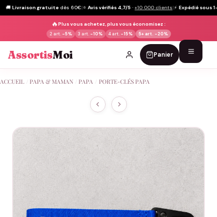
🚚
Livraison gratuite
dès 60€
|
⭐
Avis vérifiés 4,7/5
·
+10 000 clients
|
⚡
Expédié sous 1
🔥
Plus vous achetez, plus vous économisez :
2 art.
-5%
3 art.
-10%
4 art.
-15%
5+ art.
-20%
Assortis
Moi
Panier
Passer
ACCUEIL
/
PAPA & MAMAN
/
PAPA
/
PORTE-CLÉS PAPA
au
contenu