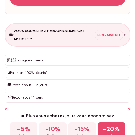
VOUS SOUHAITEZ PERSONNALISER CET
✏️
▼
DEVIS GRATUIT
ARTICLE ?
Personnalisation sur mesure
🇫🇷
✨
Flocage en France
DEVIS GRATUIT · Personnalisation de 3 à 10€ selon la demande
🔒
Paiement 100% sécurisé
Que souhaitez-vous ?
*
🚚
Expédié sous 3-5 jours
↩️
Retour sous 14 jours
Votre texte / idée
*
🔥 Plus vous achetez, plus vous économisez
-5%
-10%
-15%
-20%
Prénom
*