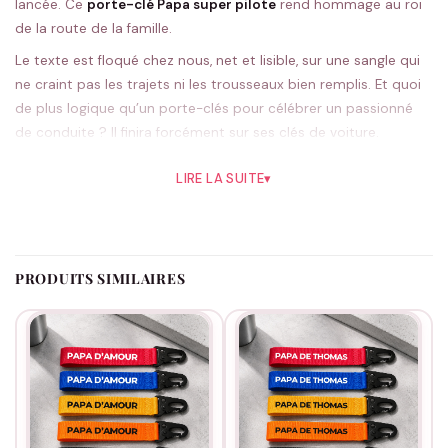
lancée. Ce
porte-clé Papa super pilote
rend hommage au roi
de la route de la famille.
Le texte est floqué chez nous, net et lisible, sur une sangle qui
ne craint pas les trajets ni les trousseaux bien remplis. Et quoi
de plus logique qu’un porte-clés pour célébrer un passionné
de conduite ? Il finira forcément sur ses clés de voiture.
Tu le choisis parmi cinq teintes. Le rouge a un petit air sportif
LIRE LA SUITE
▾
qui colle bien à l’esprit, mais le noir reste impeccable si tu le
veux sobre. Chaque pièce est préparée à la commande, en
France.
Le cadeau qui tombe juste pour un amateur d’autos, de road-
PRODUITS SIMILAIRES
trips ou de balades improvisées, à offrir pour une fête des
pères ou un anniversaire. Pour d’autres idées,
la collection Papa
est par là.