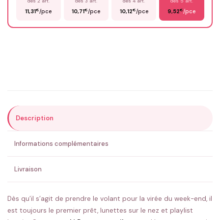
dès 2 art.
dès 3 art.
dès 4 art.
dès 5 art.
€
€
€
€
11,31
/pce
10,71
/pce
10,12
/pce
9,52
/pce
Email
*
Précisions (optionnel)
Description
ENVOYER MA DEMANDE ✨
Informations complémentaires
💚 Retour sous 24-48h
🇫🇷 Flocage en France
✅ Validation avant fabrication
Livraison
Dès qu’il s’agit de prendre le volant pour la virée du week-end, il
est toujours le premier prêt, lunettes sur le nez et playlist