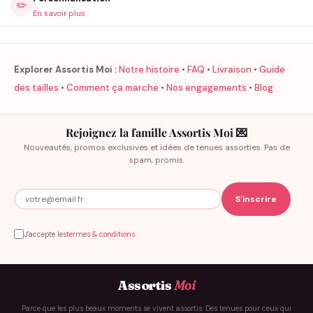
✏️
En savoir plus
Explorer Assortis Moi :
Notre histoire
•
FAQ
•
Livraison
•
Guide
des tailles
•
Comment ça marche
•
Nos engagements
•
Blog
Rejoignez la famille Assortis Moi 💌
Nouveautés, promos exclusives et idées de tenues assorties. Pas de
spam, promis.
J'accepte les
termes & conditions
Assortis
Moi
Parce que les plus beaux moments se vivent assortis. Des tenues pour ceux qui