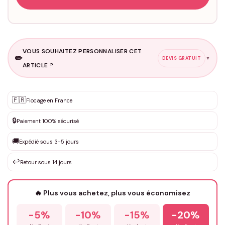
VOUS SOUHAITEZ PERSONNALISER CET
✏️
▼
DEVIS GRATUIT
ARTICLE ?
Personnalisation sur mesure
🇫🇷
✨
Flocage en France
DEVIS GRATUIT · Personnalisation de 3 à 10€ selon la demande
🔒
Paiement 100% sécurisé
Que souhaitez-vous ?
*
🚚
Expédié sous 3-5 jours
↩️
Retour sous 14 jours
Votre texte / idée
*
🔥 Plus vous achetez, plus vous économisez
-5%
-10%
-15%
-20%
Prénom
*