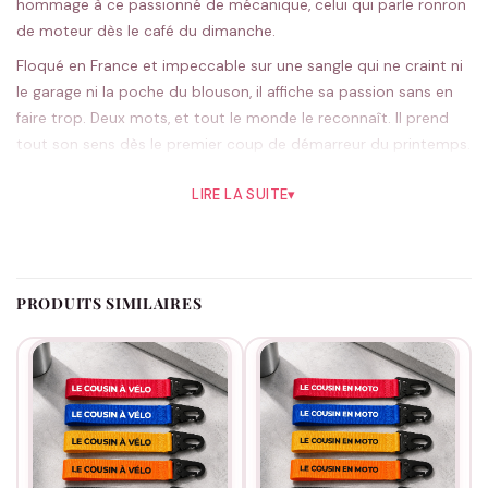
hommage à ce passionné de mécanique, celui qui parle ronron
de moteur dès le café du dimanche.
Floqué en France et impeccable sur une sangle qui ne craint ni
le garage ni la poche du blouson, il affiche sa passion sans en
faire trop. Deux mots, et tout le monde le reconnaît. Il prend
tout son sens dès le premier coup de démarreur du printemps.
Le noir façon cuir reste la valeur sûre des motards, le rouge ou
LIRE LA SUITE
▾
l’orange tranchent davantage ; cinq teintes au total. On lance
la fabrication à réception de ta commande.
Idéal pour un anniversaire ou la première sortie de la saison.
Prolonge l’attention avec
nos idées pour le cousin
.
PRODUITS SIMILAIRES