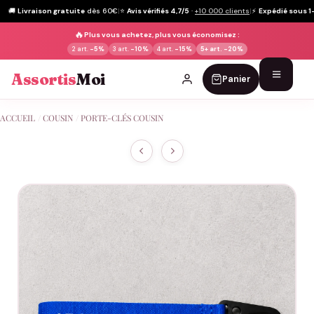
🚚
Livraison gratuite
dès 60€
|
⭐
Avis vérifiés 4,7/5
·
+10 000 clients
|
⚡
Expédié sous 1
🔥
Plus vous achetez, plus vous économisez :
2 art.
-5%
3 art.
-10%
4 art.
-15%
5+ art.
-20%
Assortis
Moi
Panier
Passer
ACCUEIL
/
COUSIN
/
PORTE-CLÉS COUSIN
au
contenu