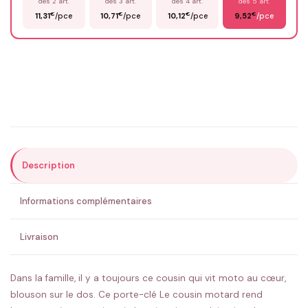
dès 2 art.
dès 3 art.
dès 4 art.
dès 5 art.
€
€
€
€
11,31
/pce
10,71
/pce
10,12
/pce
9,52
/pce
Email
*
Précisions (optionnel)
Description
ENVOYER MA DEMANDE ✨
Informations complémentaires
💚 Retour sous 24-48h
🇫🇷 Flocage en France
✅ Validation avant fabrication
Livraison
Dans la famille, il y a toujours ce cousin qui vit moto au cœur,
blouson sur le dos. Ce porte-clé Le cousin motard rend