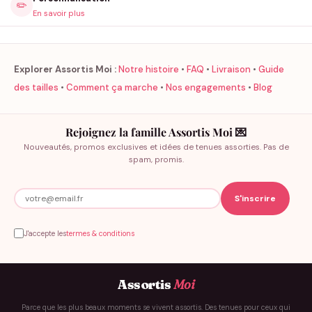
✏️
En savoir plus
Explorer Assortis Moi :
Notre histoire
•
FAQ
•
Livraison
•
Guide
des tailles
•
Comment ça marche
•
Nos engagements
•
Blog
Rejoignez la famille Assortis Moi 💌
Nouveautés, promos exclusives et idées de tenues assorties. Pas de
spam, promis.
J'accepte les
termes & conditions
Assortis
Moi
Parce que les plus beaux moments se vivent assortis. Des tenues pour ceux qui