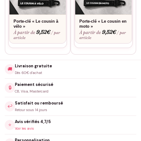
Porte-clé « Le cousin à
Porte-clé « Le cousin en
vélo »
moto »
9,52
€
9,52
€
À partir de
À partir de
/ par
/ par
article
article
Livraison gratuite
🚚
Dès 60€ d'achat
Paiement sécurisé
🔒
CB, Visa, Mastercard
Satisfait ou remboursé
↩️
Retour sous 14 jours
Avis vérifiés 4,7/5
⭐
Voir les avis
Personnalisation