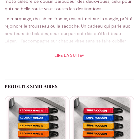
moto célèbre ce cousin baroudeur des deux-roues, celui pour
qui une belle route vaut toutes les destinations.
Le marquage, réalisé en France, ressort net sur la sangle, prêt à
rejoindre le trousseau ou la sacoche. Un cadeau qui parle aux
amateurs de balades, ceux qui partent dès qu’il fait beau.
Léger, il l’accompagne sur chaque virée sans se faire oublier.
Le bleu a un air de ciel d’été qui colle aux balades, le noir reste
LIRE LA SUITE
▾
sûr ; cinq coloris en tout. Chaque pièce est préparée une fois la
commande reçue.
Parfait au retour des beaux jours ou pour un anniversaire.
D’autres pistes dans
notre rayon cousin
.
PRODUITS SIMILAIRES