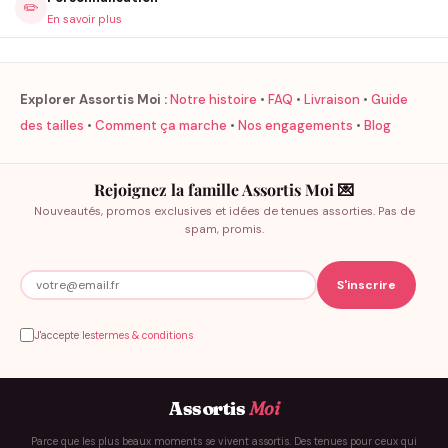
✏️
En savoir plus
Explorer Assortis Moi :
Notre histoire
•
FAQ
•
Livraison
•
Guide
des tailles
•
Comment ça marche
•
Nos engagements
•
Blog
Rejoignez la famille Assortis Moi 💌
Nouveautés, promos exclusives et idées de tenues assorties. Pas de
spam, promis.
J'accepte les
termes & conditions
Assortis
Moi
Parce que les plus beaux moments se vivent assortis. Des tenues pour ceux qui