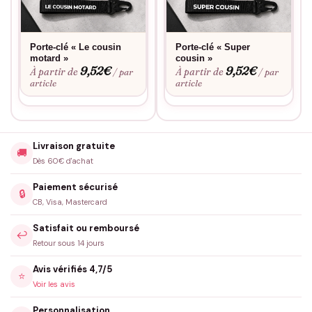
Porte-clé « Le cousin
Porte-clé « Super
motard »
cousin »
9,52
€
9,52
€
À partir de
À partir de
/ par
/ par
article
article
Livraison gratuite
🚚
Dès 60€ d'achat
Paiement sécurisé
🔒
CB, Visa, Mastercard
Satisfait ou remboursé
↩️
Retour sous 14 jours
Avis vérifiés 4,7/5
⭐
Voir les avis
Personnalisation