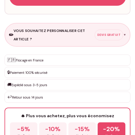
VOUS SOUHAITEZ PERSONNALISER CET
✏️
▼
DEVIS GRATUIT
ARTICLE ?
Personnalisation sur mesure
🇫🇷
✨
Flocage en France
DEVIS GRATUIT · Personnalisation de 3 à 10€ selon la demande
🔒
Paiement 100% sécurisé
Que souhaitez-vous ?
*
🚚
Expédié sous 3-5 jours
↩️
Retour sous 14 jours
Votre texte / idée
*
🔥 Plus vous achetez, plus vous économisez
-5%
-10%
-15%
-20%
Prénom
*