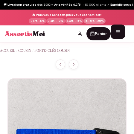
🚚
Livraison gratuite
dès 60€
|
⭐
Avis vérifiés 4,7/5
·
+10 000 clients
|
⚡
Expédié sous 1
🔥
Plus vous achetez, plus vous économisez :
2 art.
-5%
3 art.
-10%
4 art.
-15%
5+ art.
-20%
Assortis
Moi
Panier
Passer
ACCUEIL
/
COUSIN
/
PORTE-CLÉS COUSIN
au
contenu