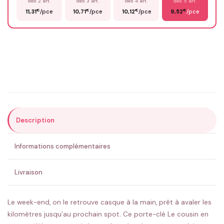
dès 2 art.
dès 3 art.
dès 4 art.
dès 5 art.
€
€
€
€
11,31
/pce
10,71
/pce
10,12
/pce
9,52
/pce
Email
*
Précisions (optionnel)
Description
ENVOYER MA DEMANDE ✨
Informations complémentaires
💚 Retour sous 24-48h
🇫🇷 Flocage en France
✅ Validation avant fabrication
Livraison
Le week-end, on le retrouve casque à la main, prêt à avaler les
kilomètres jusqu’au prochain spot. Ce porte-clé Le cousin en