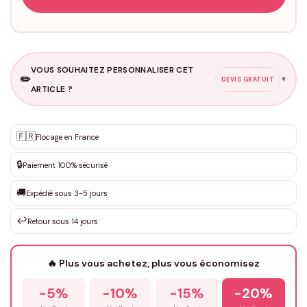
VOUS SOUHAITEZ PERSONNALISER CET
✏️
▼
DEVIS GRATUIT
ARTICLE ?
Personnalisation sur mesure
🇫🇷
✨
Flocage en France
DEVIS GRATUIT · Personnalisation de 3 à 10€ selon la demande
🔒
Paiement 100% sécurisé
Que souhaitez-vous ?
*
🚚
Expédié sous 3-5 jours
↩️
Retour sous 14 jours
Votre texte / idée
*
🔥 Plus vous achetez, plus vous économisez
-5%
-10%
-15%
-20%
Prénom
*