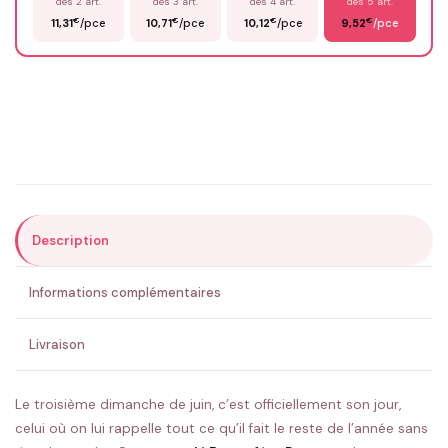
dès 2 art.
dès 3 art.
dès 4 art.
dès 5 art.
€
€
€
€
11,31
/pce
10,71
/pce
10,12
/pce
9,52
/pce
Email
*
Précisions (optionnel)
Description
ENVOYER MA DEMANDE ✨
Informations complémentaires
💚 Retour sous 24-48h
🇫🇷 Flocage en France
✅ Validation avant fabrication
Livraison
Le troisième dimanche de juin, c’est officiellement son jour,
celui où on lui rappelle tout ce qu’il fait le reste de l’année sans