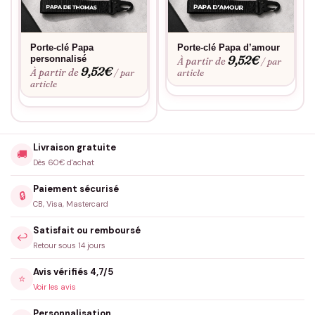
Porte-clé Papa
Porte-clé Papa d’amour
9,52
€
personnalisé
À partir de
/ par
9,52
€
À partir de
/ par
article
article
Livraison gratuite
🚚
Dès 60€ d'achat
Paiement sécurisé
🔒
CB, Visa, Mastercard
Satisfait ou remboursé
↩️
Retour sous 14 jours
Avis vérifiés 4,7/5
⭐
Voir les avis
Personnalisation