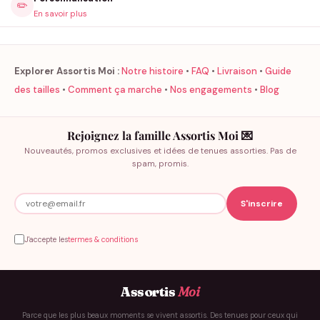
✏️
En savoir plus
Explorer Assortis Moi :
Notre histoire
•
FAQ
•
Livraison
•
Guide
des tailles
•
Comment ça marche
•
Nos engagements
•
Blog
Rejoignez la famille Assortis Moi 💌
Nouveautés, promos exclusives et idées de tenues assorties. Pas de
spam, promis.
J'accepte les
termes & conditions
Assortis
Moi
Parce que les plus beaux moments se vivent assortis. Des tenues pour ceux qui