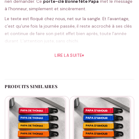
rien demander. Ce
porte-clé Bonne fête Papa
met le message
à l’honneur, simplement et sincèrement.
Le texte est floqué chez nous, net sur la sangle. Et l’avantage,
c’est qu’une fois la journée passée, il reste accroché à ses clés
et continue de faire son petit effet bien après, toute l’année
durant. L’attention juste, sans chichi.
Cinq teintes sont possibles. Le rouge a notre préférence, mais
LIRE LA SUITE
▾
le noir ou le bleu font très bien l’affaire selon son style.
Fabrication à la commande, en France, comme depuis 2018.
Pensé pour la fête des pères avant tout, mais aussi parfait pour
un anniversaire ou un simple merci. Bonne fête à tous les
PRODUITS SIMILAIRES
papas. Et pour gâter le tien encore un peu,
nos idées pour Papa
sont par ici.