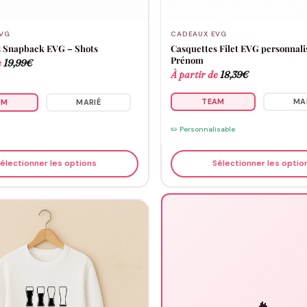
VG
CADEAUX EVG
s Snapback EVG – Shots
Casquettes Filet EVG personnali
Prénom
e
19,99
€
À partir de
18,39
€
TEAM
MA
AM
MARIÉ
✏️ Personnalisable
électionner les options
Sélectionner les optio