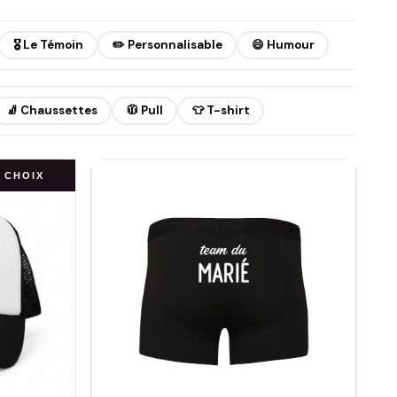
🎖️ Le Témoin
✏️ Personnalisable
😄 Humour
🧦 Chaussettes
🧥 Pull
👕 T-shirt
 CHOIX