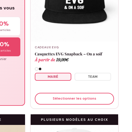
us vous
10%
articles
20%
CADEAUX EVG
articles
Casquettes EVG Snapback – On a soif
nier
À partir de
19,99
€
MARIÉ
TEAM
Sélectionner les options
E
PLUSIEURS MODÈLES AU CHOIX