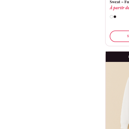
Sweat – Fu
À partir d
S