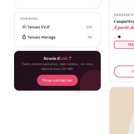
CADEAUX E
VOIR AUSSI
Casquette
👰
À partir d
Tenues EVJF
235
💍
Tenues Mariage
50
TE
Besoin d'
aide
?
Taille, personnalisation, idée cadeau… on vous
répond sous 24-48h.
S
Nous contacter