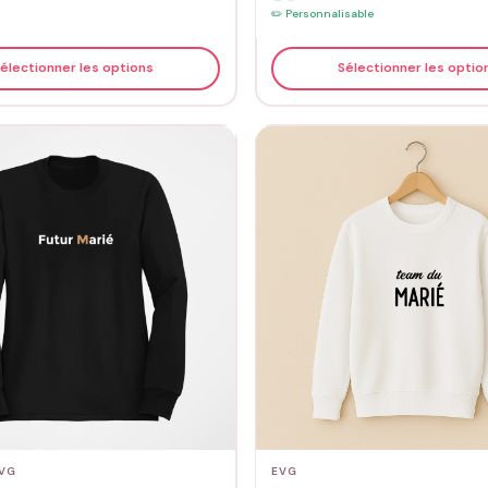
✏️ Personnalisable
électionner les options
Sélectionner les optio
VG
EVG