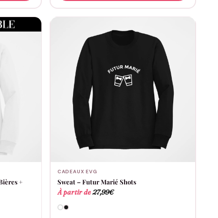
CADEAUX EVG
Bières +
Sweat – Futur Marié Shots
À partir de
27,99
€