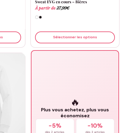
Sweat EVG en cours – Bières
À partir de
27,99
€
ns
Sélectionner les options
🔥
Plus vous achetez, plus vous
économisez
-5%
-10%
dès 2 articles
dès 3 articles