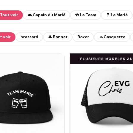
Tout voir
👥 Copain du Marié
🍻 La Team
🤵 Le Marié
t voir
brassard
🎩 Bonnet
Boxer
🧢 Casquette
PLUSIEURS MODÈLES AU