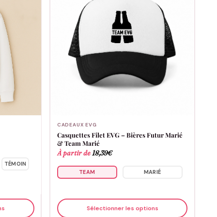
CADEAUX EVG
Casquettes Filet EVG – Bières Futur Marié
& Team Marié
À partir de
18,39
€
TÉMOIN
TEAM
MARIÉ
ns
Sélectionner les options