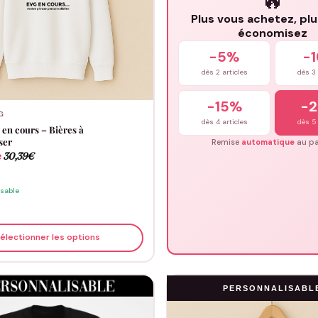
🔥
Plus vous achetez, pl
économisez
-5%
-
dès 2 articles
dès 3 
-15%
-
G
dès 4 articles
dès 5 
en cours – Bières à
ser
Remise
automatique
au pa
e
30,39
€
isable
électionner les options
PERSONNALISABL