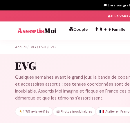
🚚
Livraison gra
🔥
Plus vous 
💑
👨‍👩‍👧‍👦
Assortis
Moi
Couple
Famille
Passer
Accueil
/
EVG / EVJF
/
EVG
au
contenu
EVG
Quelques semaines avant le grand jour, la bande de copain
et accessoires assortis : ces tenues coordonnées sont d
inoubliable. Assortis Moi imagine et floque en France ces 
démarque et que les témoins s'assortissent.
★
4,7/5 avis vérifiés
📸 Photos inoubliables
Atelier en Franc