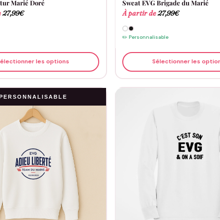
tur Marié Doré
Sweat EVG Brigade du Marié
e
27,99
€
À partir de
27,99
€
✏️ Personnalisable
électionner les options
Sélectionner les optio
PERSONNALISABLE