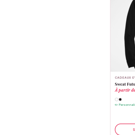
CADEAUX E
Sweat Futu
À partir d
✏️ Personnal
S