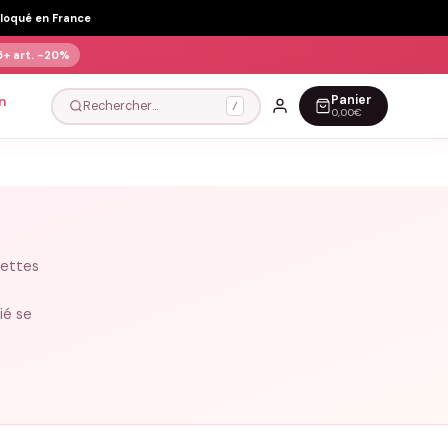
Floqué en France
5+ art.
-20%
Panier
n
Rechercher…
/
0,00€
uettes
ié se