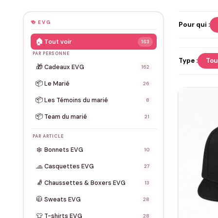
🍻 EVG
Pour qui :
🏠
Tout voir
163
PAR PERSONNE
Type :
Tou
🎁
Cadeaux EVG
162
📦
Le Marié
26
📦
Les Témoins du marié
8
📦
Team du marié
21
PAR ARTICLE
❄️
Bonnets EVG
10
🧢
Casquettes EVG
27
🧦
Chaussettes & Boxers EVG
13
🧥
Sweats EVG
28
👕
T-shirts EVG
28