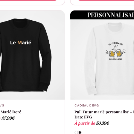
VG
CADEAUX EVG
 Marié Doré
Pull Futur marié personnalisé – 
Date EVG
e
27,99
€
À partir de
30,39
€