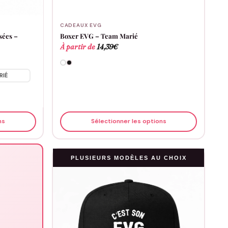
CADEAUX EVG
sées –
Boxer EVG – Team Marié
À partir de
14,39
€
RIÉ
ns
Sélectionner les options
PLUSIEURS MODÈLES AU CHOIX