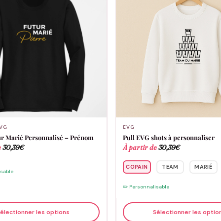
VG
EVG
r Marié Personnalisé – Prénom
Pull EVG shots à personnaliser
e
30,39
€
À partir de
30,39
€
COPAIN
TEAM
MARIÉ
isable
✏️ Personnalisable
électionner les options
Sélectionner les optio