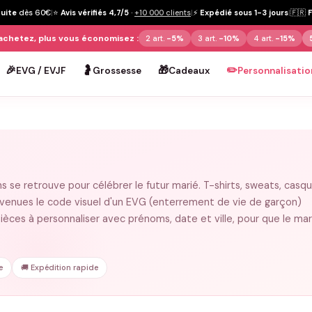
tuite
dès 60€
|
⭐
Avis vérifiés 4,7/5
·
+10 000 clients
|
⚡
Expédié sous 1-3 jours
|
🇫🇷
achetez, plus vous économisez :
2 art.
-5%
3 art.
-10%
4 art.
-15%
🎉
🤰
🎁
✏️
EVG / EVJF
Grossesse
Cadeaux
Personnalisatio
s se retrouve pour célébrer le futur marié. T-shirts, sweats, casq
evenues le code visuel d'un EVG (enterrement de vie de garçon)
pièces à personnaliser avec prénoms, date et ville, pour que le mar
e
🚚 Expédition rapide