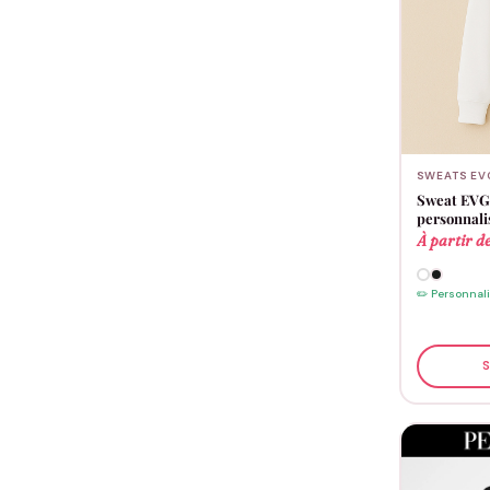
SWEATS EV
Sweat EVG 
personnali
À partir d
✏️ Personnal
S