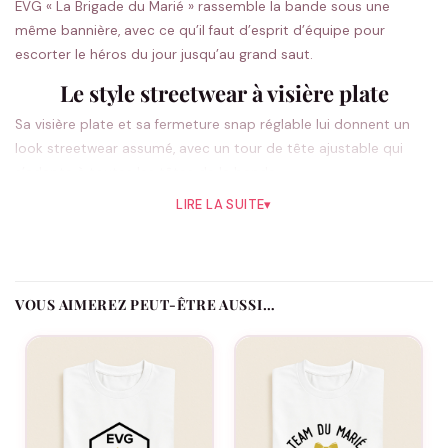
EVG « La Brigade du Marié » rassemble la bande sous une
même bannière, avec ce qu’il faut d’esprit d’équipe pour
escorter le héros du jour jusqu’au grand saut.
Le style streetwear à visière plate
Sa visière plate et sa fermeture snap réglable lui donnent un
look streetwear assumé, avec un tour de tête ajustable qui
s’adapte à toutes les têtes de la bande.
LIRE LA SUITE
▾
Une casquette EVG personnalisée pour la
bande
Ajoutez le prénom de chacun, la date de l’EVG et le rôle de
VOUS AIMEREZ PEUT-ÊTRE AUSSI…
chaque participant : Le Marié, La Team ou Le Témoin. Le futur
marié prend la tête de la brigade, la bande le suit, et chaque
casquette garde sa touche personnelle.
Combien de casquettes prévoir ?