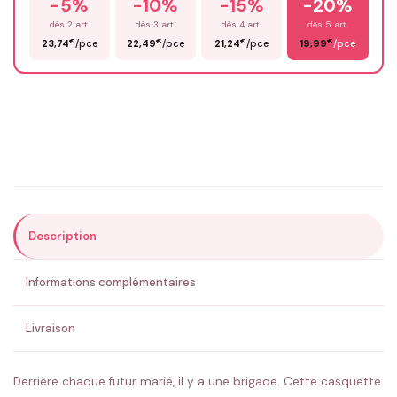
-5%
-10%
-15%
-20%
Prénom
*
dès 2 art.
dès 3 art.
dès 4 art.
dès 5 art.
€
€
€
€
23,74
/pce
22,49
/pce
21,24
/pce
19,99
/pce
Email
*
Précisions (optionnel)
Description
ENVOYER MA DEMANDE ✨
Informations complémentaires
💚 Retour sous 24-48h
🇫🇷 Flocage en France
✅ Validation avant fabrication
Livraison
Derrière chaque futur marié, il y a une brigade. Cette casquette