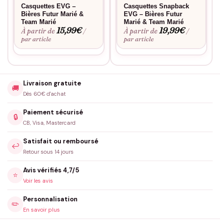
Casquettes EVG –
Casquettes Snapback
Bières Futur Marié &
EVG – Bières Futur
Team Marié
Marié & Team Marié
15,99
€
19,99
€
À partir de
À partir de
/
/
par article
par article
Livraison gratuite
🚚
Dès 60€ d'achat
Paiement sécurisé
🔒
CB, Visa, Mastercard
Satisfait ou remboursé
↩️
Retour sous 14 jours
Avis vérifiés 4,7/5
⭐
Voir les avis
Personnalisation
✏️
En savoir plus