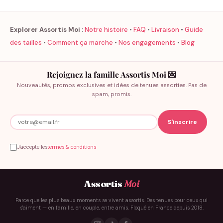
Explorer Assortis Moi :
Notre histoire
•
FAQ
•
Livraison
•
Guide
des tailles
•
Comment ça marche
•
Nos engagements
•
Blog
Rejoignez la famille Assortis Moi 💌
Nouveautés, promos exclusives et idées de tenues assorties. Pas de
spam, promis.
J'accepte les
termes & conditions
Assortis
Moi
Parce que les plus beaux moments se vivent assortis. Des tenues pour ceux qui
s'aiment — en famille, en couple, entre amis. Floqué en France depuis 2018.