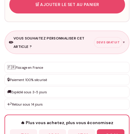
🛒 AJOUTER LE SET AU PANIER
VOUS SOUHAITEZ PERSONNALISER CET
✏️
▼
DEVIS GRATUIT
ARTICLE ?
Personnalisation sur mesure
🇫🇷
✨
Flocage en France
DEVIS GRATUIT · Personnalisation de 3 à 10€ selon la demande
🔒
Paiement 100% sécurisé
Que souhaitez-vous ?
*
🚚
Expédié sous 3-5 jours
↩️
Retour sous 14 jours
Votre texte / idée
*
🔥 Plus vous achetez, plus vous économisez