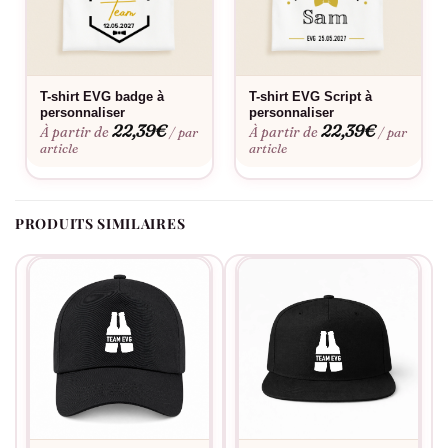
Comptez une casquette par membre de la brigade, avec son
prénom et son rôle, pour un effet de groupe complet.
Le flocage est-il fait en France ?
T-shirt EVG badge à
T-shirt EVG Script à
personnaliser
personnaliser
Oui, dans notre atelier en France, à la commande.
22,39
€
22,39
€
À partir de
À partir de
/ par
/ par
article
article
Fabriqué à la commande, floquée en France.
PRODUITS SIMILAIRES