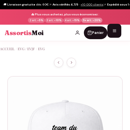
🚚
Livraison gratuite
dès 60€
|
⭐
Avis vérifiés 4,7/5
·
+10 000 clients
|
⚡
Expédié sous 1
🔥
Plus vous achetez, plus vous économisez :
2 art.
-5%
3 art.
-10%
4 art.
-15%
5+ art.
-20%
Assortis
Moi
Panier
Passer
ACCUEIL
/
EVG / EVJF
/
EVG
au
contenu