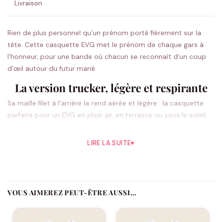
Livraison
Rien de plus personnel qu’un prénom porté fièrement sur la
tête. Cette casquette EVG met le prénom de chaque gars à
l’honneur, pour une bande où chacun se reconnaît d’un coup
d’œil autour du futur marié.
La version trucker, légère et respirante
Sa maille filet à l’arrière la rend aérée et légère : la casquette
parfaite pour un EVG en plein air, en terrasse ou sous le soleil,
sans avoir trop chaud.
LIRE LA SUITE
▾
Une casquette EVG personnalisée pour la
bande
Indiquez le prénom de chaque participant et la date de l’EVG.
VOUS AIMEREZ PEUT-ÊTRE AUSSI…
Chaque casquette devient unique tout en gardant l’unité
visuelle du groupe, et le futur marié se repère facilement au