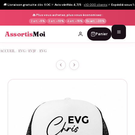
🚚
Livraison gratuite
dès 60€
|
⭐
Avis vérifiés 4,7/5
·
+10 000 clients
|
⚡
Expédié sous 1
🔥
Plus vous achetez, plus vous économisez :
2 art.
-5%
3 art.
-10%
4 art.
-15%
5+ art.
-20%
Assortis
Moi
Panier
Passer
ACCUEIL
/
EVG / EVJF
/
EVG
au
contenu