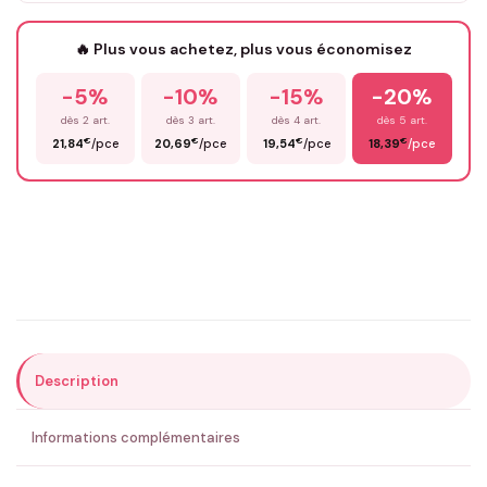
Votre texte / idée
*
🔥 Plus vous achetez, plus vous économisez
-5%
-10%
-15%
-20%
Prénom
*
dès 2 art.
dès 3 art.
dès 4 art.
dès 5 art.
€
€
€
€
21,84
/pce
20,69
/pce
19,54
/pce
18,39
/pce
Email
*
Précisions (optionnel)
Description
ENVOYER MA DEMANDE ✨
Informations complémentaires
💚 Retour sous 24-48h
🇫🇷 Flocage en France
✅ Validation avant fabrication