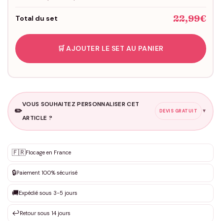
22,99€
Total du set
🛒 AJOUTER LE SET AU PANIER
VOUS SOUHAITEZ PERSONNALISER CET
✏️
▼
DEVIS GRATUIT
ARTICLE ?
Personnalisation sur mesure
🇫🇷
✨
Flocage en France
DEVIS GRATUIT · Personnalisation de 3 à 10€ selon la demande
🔒
Paiement 100% sécurisé
Que souhaitez-vous ?
*
🚚
Expédié sous 3-5 jours
↩️
Retour sous 14 jours