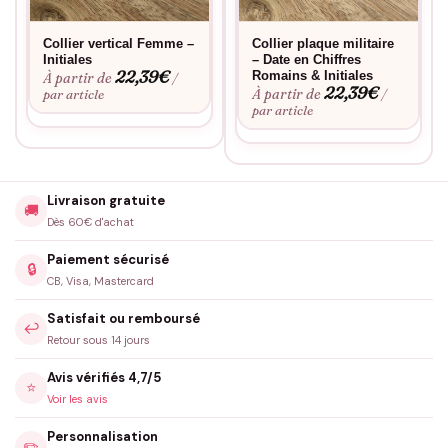
Collier vertical Femme –
Collier plaque militaire
Initiales
– Date en Chiffres
22,39
€
Romains & Initiales
À partir de
/
22,39
€
À partir de
par article
/
par article
Livraison gratuite
🚚
Dès 60€ d'achat
Paiement sécurisé
🔒
CB, Visa, Mastercard
Satisfait ou remboursé
↩️
Retour sous 14 jours
Avis vérifiés 4,7/5
⭐
Voir les avis
Personnalisation
✏️