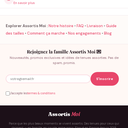
En savoir plus
Explorer Assortis Moi :
Notre histoire
•
FAQ
•
Livraison
•
Guide
des tailles
•
Comment ça marche
•
Nos engagements
•
Blog
Rejoignez la famille Assortis Moi 💌
Nouveautés, promos exclusives et idées de tenues assorties. Pas de
spam, promis.
J'accepte les
termes & conditions
Assortis
Moi
Parce que les plus beaux moments se vivent assortis. Des tenues pour ceux qui
s'aiment — en famille, en couple, entre amis. Floqué en France depuis 2018.