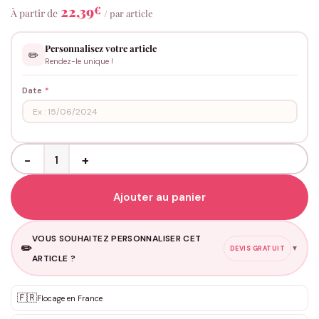
22,39
€
À partir de
/ par article
Personnalisez votre article
✏️
Rendez-le unique !
Date
*
quantité de Collier vertical Femme - Date en chiffres Romains
Ajouter au panier
VOUS SOUHAITEZ PERSONNALISER CET
✏️
▼
DEVIS GRATUIT
ARTICLE ?
🇫🇷
Flocage en France
Personnalisation sur mesure
✨
DEVIS GRATUIT · Personnalisation de 3 à 10€ selon la demande