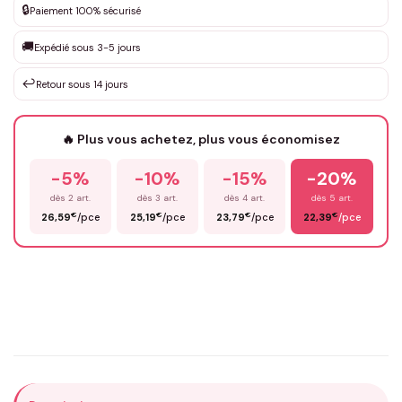
🔒
Paiement 100% sécurisé
Que souhaitez-vous ?
*
🚚
Expédié sous 3-5 jours
↩️
Retour sous 14 jours
Votre texte / idée
*
🔥 Plus vous achetez, plus vous économisez
-5%
-10%
-15%
-20%
Prénom
*
dès 2 art.
dès 3 art.
dès 4 art.
dès 5 art.
€
€
€
€
26,59
/pce
25,19
/pce
23,79
/pce
22,39
/pce
Email
*
Précisions (optionnel)