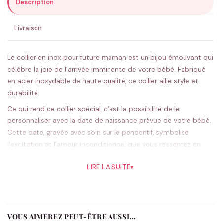
Description
ENVOYER MA DEMANDE ✨
Livraison
💚 Retour sous 24-48h
🇫🇷 Flocage en France
✅ Validation avant fabrication
Le collier en inox pour future maman est un bijou émouvant qui
célèbre la joie de l’arrivée imminente de votre bébé. Fabriqué
en acier inoxydable de haute qualité, ce collier allie style et
durabilité.
Ce qui rend ce collier spécial, c’est la possibilité de le
personnaliser avec la date de naissance prévue de votre bébé.
Cette date, gravée avec soin sur le pendentif, symbolise
l’excitation et l’amour inconditionnel que vous ressentez en
tant que future maman.
LIRE LA SUITE
▾
La chaîne assortie, également en acier inoxydable, complète
harmonieusement le pendentif et ajoute une note de féminité
à l’ensemble. La longueur de la chaîne peut être ajustée pour
s’adapter parfaitement à votre style et à votre préférence.
VOUS AIMEREZ PEUT-ÊTRE AUSSI…