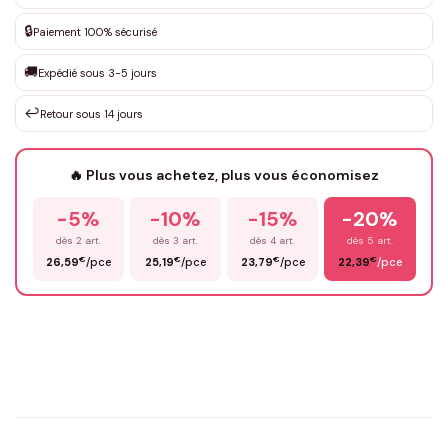
✨
DEVIS GRATUIT · Personnalisation de 3 à 10€ selon la demande
🔒
Paiement 100% sécurisé
Que souhaitez-vous ?
*
🚚
Expédié sous 3-5 jours
↩️
Retour sous 14 jours
Votre texte / idée
*
🔥 Plus vous achetez, plus vous économisez
-5%
-10%
-15%
-20%
Prénom
*
dès 2 art.
dès 3 art.
dès 4 art.
dès 5 art.
€
€
€
€
26,59
/pce
25,19
/pce
23,79
/pce
22,39
/pce
Email
*
Précisions (optionnel)