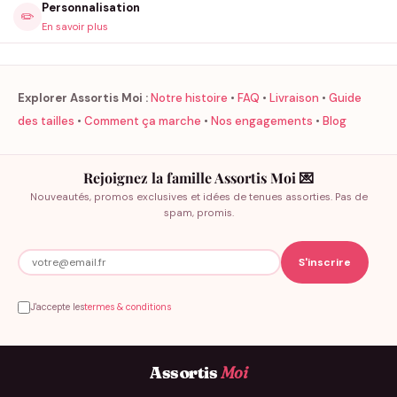
Personnalisation
✏️
En savoir plus
Explorer Assortis Moi :
Notre histoire
•
FAQ
•
Livraison
•
Guide
des tailles
•
Comment ça marche
•
Nos engagements
•
Blog
Rejoignez la famille Assortis Moi 💌
Nouveautés, promos exclusives et idées de tenues assorties. Pas de
spam, promis.
J'accepte les
termes & conditions
Assortis
Moi