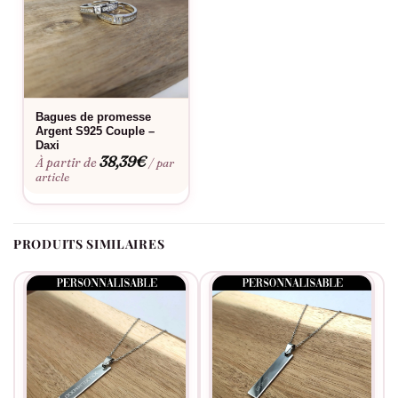
Fabriqué à la commande, floqué en France.
Bagues de promesse
Argent S925 Couple –
Daxi
38,39
€
À partir de
/ par
article
PRODUITS SIMILAIRES