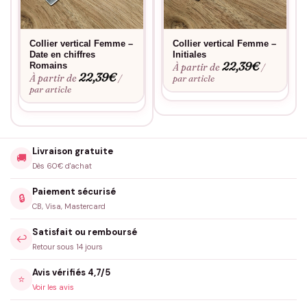
Collier vertical Femme –
Collier vertical Femme –
Date en chiffres
Initiales
22,39
€
Romains
À partir de
/
22,39
€
À partir de
/
par article
par article
Livraison gratuite
🚚
Dès 60€ d'achat
Paiement sécurisé
🔒
CB, Visa, Mastercard
Satisfait ou remboursé
↩️
Retour sous 14 jours
Avis vérifiés 4,7/5
⭐
Voir les avis