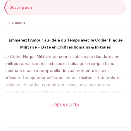
Description
ENVOYER MA DEMANDE ✨
Livraison
💚 Retour sous 24-48h
🇫🇷 Flocage en France
✅ Validation avant fabrication
Emmenez l’Amour au-delà du Temps avec le Collier Plaque
Militaire – Date en Chiffres Romains & Initiales
Le Collier Plaque Militaire personnalisable avec des dates en
chiffres romains et les initiales est plus qu’un simple bijou ;
c’est une capsule temporelle de vos moments les plus
précieux. Conçu pour célébrer l’amour résilient et durable, ce
collier est le cadeau parfait pour des anniversaires, des
commémorations militaires ou simplement pour marquer des
jalons importants dans une vie de
couple
.
LIRE LA SUITE
▾
Ce bijou unique, au design robuste et élégant, incarne la force
et la persévérance. Il est idéalement porté par ceux qui
chérissent des souvenirs importants et désirent garder une
partie de leur histoire visible et proche du cœur. Le choix des