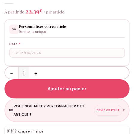
22,39
€
À partir de
/ par article
Personnalisez votre article
✏️
Rendez-le unique !
Date
*
quantité de Collier plaque militaire - Date en Chiffres Romains & I
Ajouter au panier
VOUS SOUHAITEZ PERSONNALISER CET
✏️
▼
DEVIS GRATUIT
ARTICLE ?
🇫🇷
Flocage en France
Personnalisation sur mesure