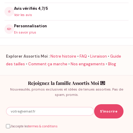
Avis vérifiés 4,7/5
⭐
Voir les avis
Personnalisation
✏️
En savoir plus
Explorer Assortis Moi :
Notre histoire
•
FAQ
•
Livraison
•
Guide
des tailles
•
Comment ça marche
•
Nos engagements
•
Blog
Rejoignez la famille Assortis Moi 💌
Nouveautés, promos exclusives et idées de tenues assorties. Pas de
spam, promis.
J'accepte les
termes & conditions