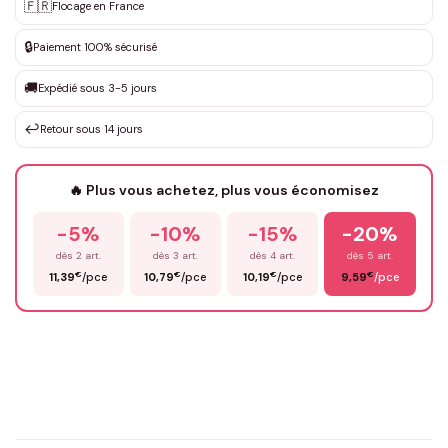
Personnalisation sur mesure
🇫🇷
✨
Flocage en France
DEVIS GRATUIT · Personnalisation de 3 à 10€ selon la demande
🔒
Paiement 100% sécurisé
Que souhaitez-vous ?
*
🚚
Expédié sous 3-5 jours
↩️
Retour sous 14 jours
Votre texte / idée
*
🔥 Plus vous achetez, plus vous économisez
-5%
-10%
-15%
-20%
Prénom
*
dès 2 art.
dès 3 art.
dès 4 art.
dès 5 art.
€
€
€
€
11,39
/pce
10,79
/pce
10,19
/pce
9,59
/pce
Email
*
Précisions (optionnel)