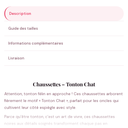
Description
ENVOYER MA DEMANDE ✨
Guide des tailles
💚 Retour sous 24-48h
🇫🇷 Flocage en France
✅ Validation avant fabrication
Informations complémentaires
Livraison
Chaussettes – Tonton Chat
Attention, tonton félin en approche ! Ces chaussettes arborent
fièrement le motif « Tonton Chat », parfait pour les oncles qui
cultivent leur côté espiègle avec style.
Parce qu’être tonton, c’est un art de vivre, ces chaussettes
noires aux détails soignés transforment chaque pas en