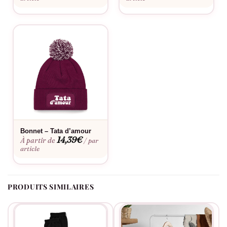
Cadeaux de fête des oncles, anniversaires, Noël en famille, ou
simplement pour afficher sa fierté de tonton au quotidien.
Bon à savoir
Consultez notre
guide des tailles
pour choisir la coupe parfaite.
Envie d’une touche personnelle ? Découvrez notre
service de
personnalisation
. Privilégiez le lavage à la main ou en machine à
40°C maximum pour préserver l’éclat des motifs. Évitez le
repassage et le sèche-linge.
Bonnet – Tata d’amour
14,39
€
À partir de
/ par
article
PRODUITS SIMILAIRES