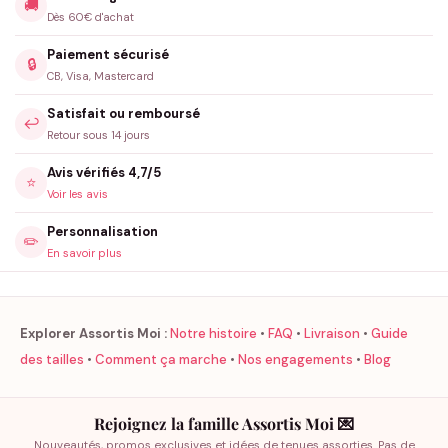
🚚
Dès 60€ d'achat
Paiement sécurisé
🔒
CB, Visa, Mastercard
Satisfait ou remboursé
↩️
Retour sous 14 jours
Avis vérifiés 4,7/5
⭐
Voir les avis
Personnalisation
✏️
En savoir plus
Explorer Assortis Moi :
Notre histoire
•
FAQ
•
Livraison
•
Guide
des tailles
•
Comment ça marche
•
Nos engagements
•
Blog
Rejoignez la famille Assortis Moi 💌
Nouveautés, promos exclusives et idées de tenues assorties. Pas de