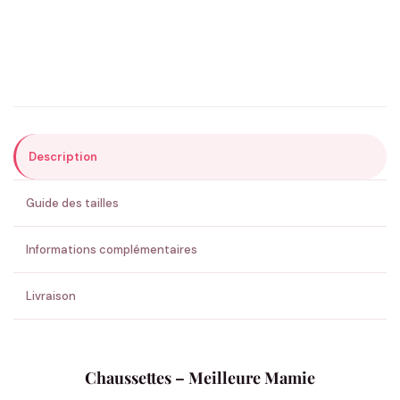
Précisions (optionnel)
Description
ENVOYER MA DEMANDE ✨
Guide des tailles
💚 Retour sous 24-48h
🇫🇷 Flocage en France
✅ Validation avant fabrication
Informations complémentaires
Livraison
Chaussettes – Meilleure Mamie