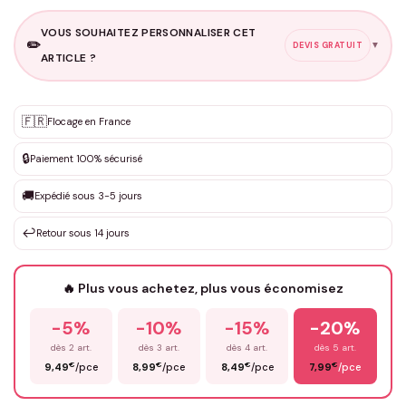
VOUS SOUHAITEZ PERSONNALISER CET
✏️
▼
DEVIS GRATUIT
ARTICLE ?
Personnalisation sur mesure
🇫🇷
✨
Flocage en France
DEVIS GRATUIT · Personnalisation de 3 à 10€ selon la demande
🔒
Paiement 100% sécurisé
Que souhaitez-vous ?
*
🚚
Expédié sous 3-5 jours
↩️
Retour sous 14 jours
Votre texte / idée
*
🔥 Plus vous achetez, plus vous économisez
-5%
-10%
-15%
-20%
Prénom
*
dès 2 art.
dès 3 art.
dès 4 art.
dès 5 art.
€
€
€
€
9,49
/pce
8,99
/pce
8,49
/pce
7,99
/pce
Email
*