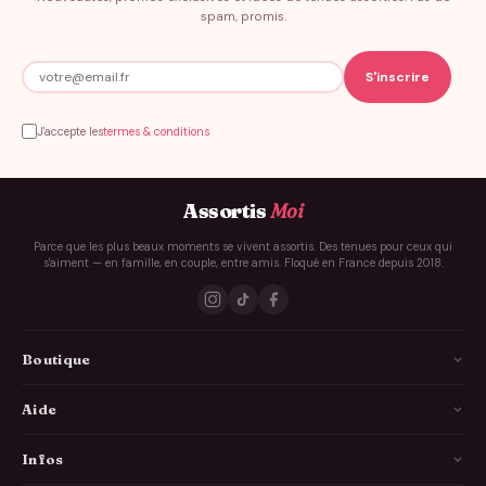
spam, promis.
J'accepte les
termes & conditions
Assortis
Moi
Parce que les plus beaux moments se vivent assortis. Des tenues pour ceux qui
s'aiment — en famille, en couple, entre amis. Floqué en France depuis 2018.
Boutique
La Famille
Aide
Les Couples
Comment ça marche
Infos
Les Copains
Guide des tailles