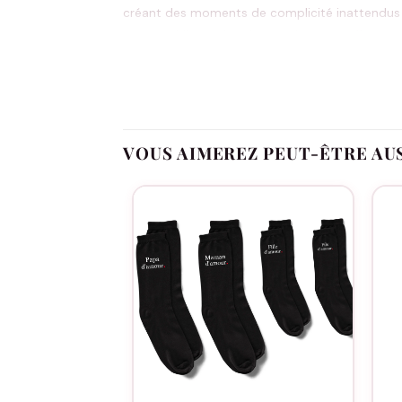
créant des moments de complicité inattendus lo
tenues while gardant leur petit secret affectueu
Message touchant qui valorise le rôle uniq
Couleur noire intemporelle qui se porte avec
VOUS AIMEREZ PEUT-ÊTRE AU
Coupe fine et confortable pour un port quot
Cadeau original qui sort des sentiers battus
Qualité durable pour résister aux lavages r
Fête des grands-pères, anniversaires, Noël, ou s
Consultez notre
guide des tailles
pour choisir l