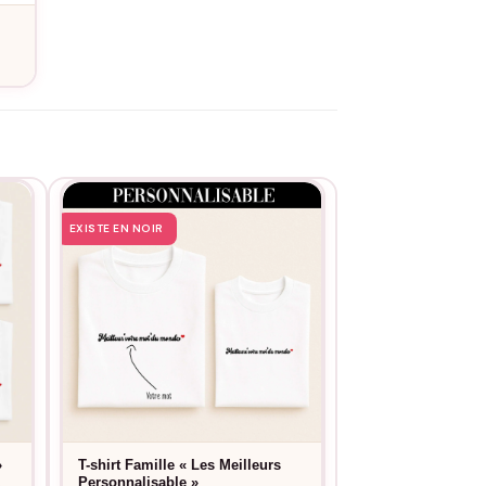
eur éclat plus longtemps.
EXISTE EN NOIR
EXISTE EN NOIR
»
T-shirt Famille « Les Meilleurs
T-shirt Papa Enfa
Personnalisable »
pêcheur meilleure
e