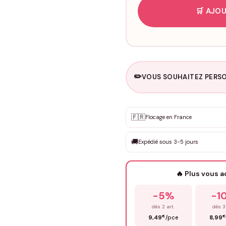
🛒 AJOU
✏️
VOUS SOUHAITEZ PERSO
Personnalisation sur m
🇫🇷
✨
Flocage en France
DEVIS GRATUIT · Personnali
🚚
Expédié sous 3-5 jours
Que souhaitez-vous ?
*
🔥 Plus vous 
Prénom
*
-5%
-1
dès 2 art.
dès 3
€
€
9,49
/pce
8,99