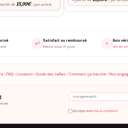
15,99
€
partir de
/ par article
urisé
Satisfait ou remboursé
Avis véri
↩️
⭐
card
Retour sous 14 jours
Voir les av
re
•
FAQ
•
Livraison
•
Guide des tailles
•
Comment ça marche
•
Nos enga

enues
J'accepte les
termes & conditions