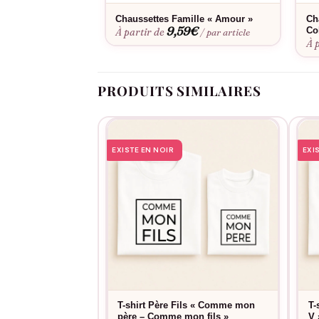
« Meilleur Papy » se lavent facilement en machi
Chaussettes Famille « Amour »
Ch
9,59
€
Col
À partir de
/ par article
À 
PRODUITS SIMILAIRES
EXISTE EN NOIR
EXI
T-shirt Père Fils « Comme mon
T-
père – Comme mon fils »
V 