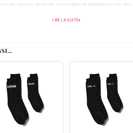
rs des réunions de famille. Confortables et élégantes en noir, elle
x.
LIRE LA SUITE
▾
Pourquoi vous allez l’aimer
ue des grands-pères
 tout
SSI…
idien
épétés
Idéal pour
implement pour lui dire merci d’être ce papy extraordinaire qui illumin
Bon à savoir
a coupe parfaite. Envie d’une touche personnelle ? Découvrez notre