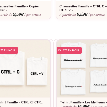
ne à 40°C maximum et préfèrent sécher à l’air libre pour conserver l
aussettes Famille « Copier
Chaussettes Famille « CTRL C –
ler »
CTRL V »
9,59
€
9,59
€
partir de
À partir de
/ par article
/ par article
STE EN NOIR
EXISTE EN NOIR
shirt Famille « CTRL C/ CTRL
T-shirt Famille « Les Meilleurs 
15,99
€
»
À partir de
/ par articl