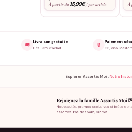
15,99
€
À partir de
À 
/ par article
Livraison gratuite
Paiement séc
🚚
🔒
Dès 60€ d'achat
CB, Visa, Master
Explorer Assortis Moi :
Notre histoi
Rejoignez la famille Assortis Moi 
Nouveautés, promos exclusives et idées de t
assorties. Pas de spam, promis.