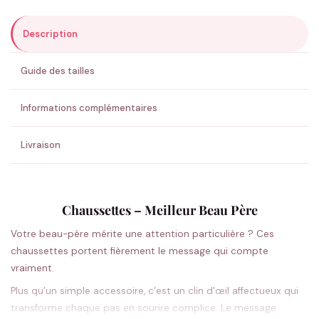
Description
ENVOYER MA DEMANDE ✨
Guide des tailles
💚 Retour sous 24-48h
🇫🇷 Flocage en France
✅ Validation avant fabrication
Informations complémentaires
Livraison
Chaussettes – Meilleur Beau Père
Votre beau-père mérite une attention particulière ? Ces
chaussettes portent fièrement le message qui compte
vraiment.
Plus qu’un simple accessoire, c’est un clin d’œil affectueux qui
transforme chaque pas en sourire complice. Le message