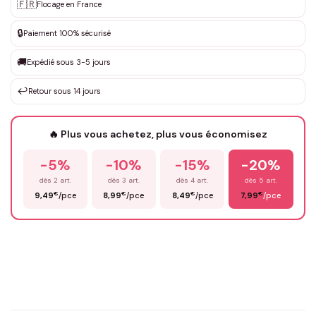
Personnalisation sur mesure
🇫🇷
✨
Flocage en France
DEVIS GRATUIT · Personnalisation de 3 à 10€ selon la demande
🔒
Paiement 100% sécurisé
Que souhaitez-vous ?
*
🚚
Expédié sous 3-5 jours
↩️
Retour sous 14 jours
Votre texte / idée
*
🔥 Plus vous achetez, plus vous économisez
-5%
-10%
-15%
-20%
Prénom
*
dès 2 art.
dès 3 art.
dès 4 art.
dès 5 art.
€
€
€
€
9,49
/pce
8,99
/pce
8,49
/pce
7,99
/pce
Email
*
Précisions (optionnel)