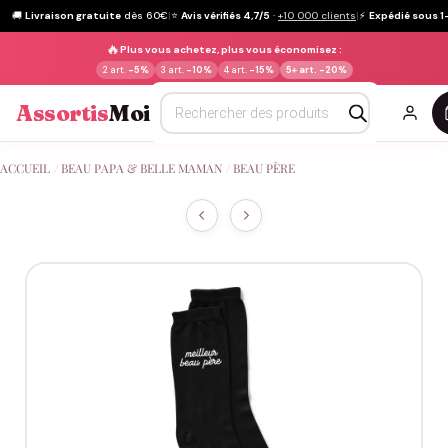
🚚
Livraison gratuite
dès 60€
|
⭐
Avis vérifiés 4,7/5
·
+10 000 clients
|
⚡
Expédié sous 1
🔥
Plus vous achetez, plus vous économisez :
2 art.
-5%
3 art.
-10%
4 art.
-15%
5+ art.
-20%
Recherche
Assortis
Moi
de
produits
Passer
ACCUEIL
/
BEAU PAPA & BELLE MAMAN
/
BEAU PÈRE
au
contenu