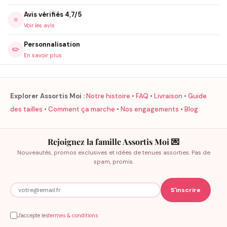
Avis vérifiés 4,7/5
⭐
Voir les avis
Personnalisation
✏️
En savoir plus
Explorer Assortis Moi :
Notre histoire
•
FAQ
•
Livraison
•
Guide
des tailles
•
Comment ça marche
•
Nos engagements
•
Blog
Rejoignez la famille Assortis Moi 💌
Nouveautés, promos exclusives et idées de tenues assorties. Pas de
spam, promis.
J'accepte les
termes & conditions