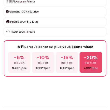
Personnalisation sur mesure
🇫🇷
✨
Flocage en France
DEVIS GRATUIT · Personnalisation de 3 à 10€ selon la demande
🔒
Paiement 100% sécurisé
Que souhaitez-vous ?
*
🚚
Expédié sous 3-5 jours
↩️
Retour sous 14 jours
Votre texte / idée
*
🔥 Plus vous achetez, plus vous économisez
-5%
-10%
-15%
-20%
Prénom
*
dès 2 art.
dès 3 art.
dès 4 art.
dès 5 art.
€
€
€
€
9,49
/pce
8,99
/pce
8,49
/pce
7,99
/pce
Email
*
Précisions (optionnel)