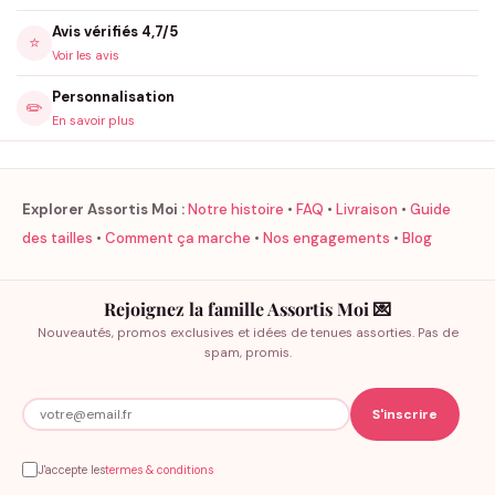
Avis vérifiés 4,7/5
⭐
Voir les avis
Personnalisation
✏️
En savoir plus
Explorer Assortis Moi :
Notre histoire
•
FAQ
•
Livraison
•
Guide
des tailles
•
Comment ça marche
•
Nos engagements
•
Blog
Rejoignez la famille Assortis Moi 💌
Nouveautés, promos exclusives et idées de tenues assorties. Pas de
spam, promis.
J'accepte les
termes & conditions