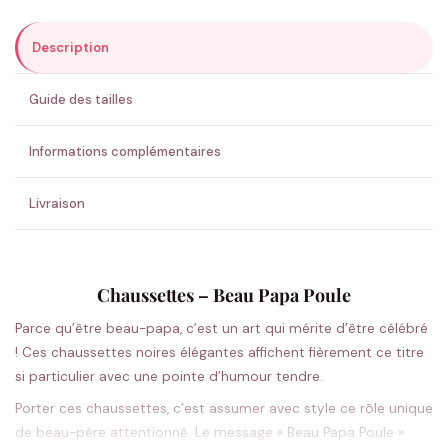
Description
ENVOYER MA DEMANDE ✨
Guide des tailles
💚 Retour sous 24-48h
🇫🇷 Flocage en France
✅ Validation avant fabrication
Informations complémentaires
Livraison
Chaussettes – Beau Papa Poule
Parce qu’être beau-papa, c’est un art qui mérite d’être célébré
! Ces chaussettes noires élégantes affichent fièrement ce titre
si particulier avec une pointe d’humour tendre.
Porter ces chaussettes, c’est assumer avec style ce rôle unique
de beau-père attentionné. Le message « Beau Papa Poule »