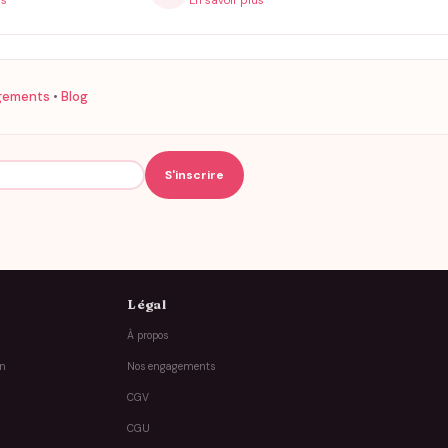
is
En savoir plus
gements
•
Blog
Légal
À propos
on
Nos engagements
CGV
CGU