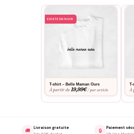
EXISTE EN NOIR
T-shirt – Belle Maman Ours
T-
19,99
€
À partir de
À 
/ par article
Livraison gratuite
Paiement séc
🚚
🔒