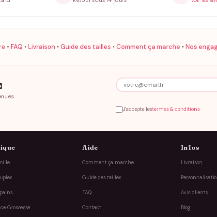
card
Retour sous 14 jours
Voir les av
re
•
FAQ
•
Livraison
•
Guide des tailles
•
Comment ça marche
•
Nos enga

enues
J'accepte les
termes & conditions
ique
Aide
Infos
ille
Comment ça marche
Livraison
uples
Guide des tailles
Personnalisati
pains
FAQ
Avis clients
ce Grossesse
Contact
Blog