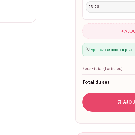
+ AJO
💡
Ajoutez
1 article de plus
p
Sous-total (
1
articles)
Total du set
🛒 AJOU