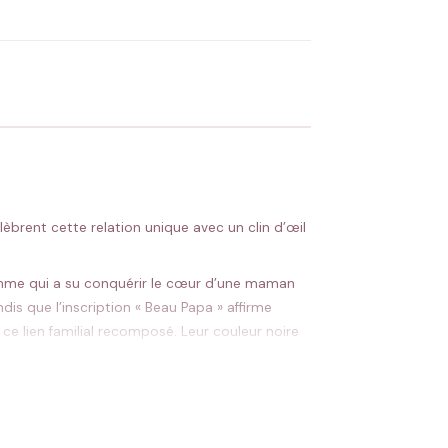
 Flocage en France
✅ Validation avant fabrication
brent cette relation unique avec un clin d’œil
n homme qui a su conquérir le cœur d’une maman
dis que l’inscription « Beau Papa » affirme
 ce lien familial recomposé. Leur couleur noire
t quand les petits remarquent tout.