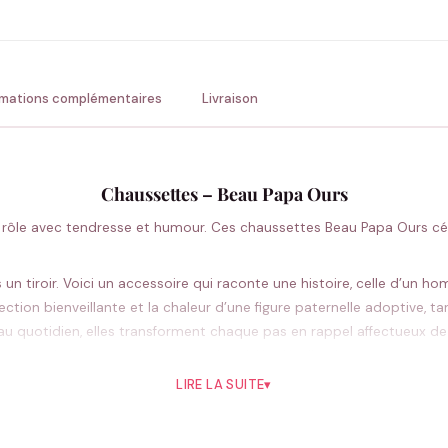
💚 Retour sous 24-48h
🇫
rmations complémentaires
Livraison
Chaussettes – Beau Papa Ours
rôle avec tendresse et humour. Ces chaussettes Beau Papa Ours célè
s un tiroir. Voici un accessoire qui raconte une histoire, celle d’u
ction bienveillante et la chaleur d’une figure paternelle adoptive, tan
s au quotidien, elles transforment chaque pas en rappel affectueux de
costume de bureau au jean du weekend. Un détail qui compte, surtou
LIRE LA SUITE
▾
Pourquoi vous allez l’aimer
eau-père