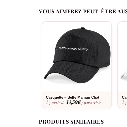
Motif ours symbolique et attendrissant
VOUS AIMEREZ PEUT-ÊTRE AU
Couleur noire polyvalente pour toutes les o
Épaisseur fine idéale sous toutes les chaus
Cadeau original qui marque les esprits
Fête des Pères, anniversaires, recomposition fam
Consultez notre
guide des tailles
pour choisir l
une paire. Lavage machine 40°C maximum, séch
Casquette – Belle Maman Chat
Ca
14,39
€
À partir de
À 
/ par article
PRODUITS SIMILAIRES