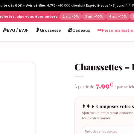
tuite
dès 60€
|
⭐
Avis vérifiés 4,7/5
·
+10 000 clients
|
⚡
Expédié sous 1-3 jours
|
🇫🇷
achetez, plus vous économisez :
2 art.
-5%
3 art.
-10%
4 art.
-15%
🎉
🤰
🎁
✏️
EVG / EVJF
Grossesse
Cadeaux
Personnalisatio
Chaussettes –
7,99
€
À partir de
/ par articl
👨‍👩‍👧 Composez votre s
Ajoutez un article par personn
tout votre panier.
Taille des chaussettes