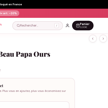
Floqué en France
5+ art.
-20%
Panier
n
Rechercher…
/
0,00€
 Beau Papa Ours
e
et
e. Plus vous en ajoutez, plus vous économisez sur