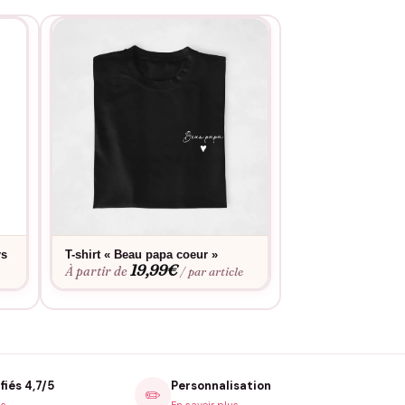
EXITSE EN NOIR
rs
T-shirt « Beau papa coeur »
Pull – Belle Mam
19,99
€
27,9
À partir de
À partir de
/ par article
fiés 4,7/5
Personnalisation
✏️