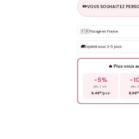
✏️
VOUS SOUHAITEZ PERSO
Personnalisation sur m
🇫🇷
✨
Flocage en France
DEVIS GRATUIT · Personnali
🚚
Expédié sous 3-5 jours
Que souhaitez-vous ?
*
🔥 Plus vous 
Prénom
*
-5%
-1
dès 2 art.
dès 3
€
€
9,49
/pce
8,99
Précisions (optionnel)
ENV