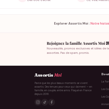
Dès 60€ d'achat
CB, Visa, Master
Explorer Assortis Moi :
Notre histoi
Rejoignez la famille Assortis Moi 
Nouveautés, promos exclusives et idées de t
assorties. Pas de spam, promis.
Bout
Assortis
Moi
La Fam
Parce que les plus beaux moments se vivent
assortis. Des tenues pour ceux qui s'aiment — en
Les Co
famille, en couple, entre amis. Floqué en France
depuis 2018.
Les Co
Annon