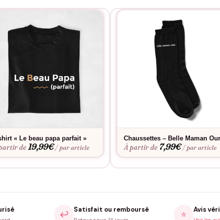
shirt « Le beau papa parfait »
Chaussettes – Belle Maman Ou
19,99
€
7,99
€
partir de
À partir de
/ par article
/ par article
urisé
Satisfait ou remboursé
Avis véri
↩️
⭐