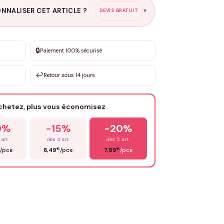
NNALISER CET ARTICLE ?
DEVIS GRATUIT
▼
esure
🔒
Paiement 100% sécurisé
sation de 3 à 10€ selon la demande
↩️
Retour sous 14 jours
Votre texte / idée
*
achetez, plus vous économisez
Email
*
0%
-15%
-20%
 art.
dès 4 art.
dès 5 art.
€
€
/pce
8,49
/pce
7,99
/pce
OYER MA DEMANDE ✨