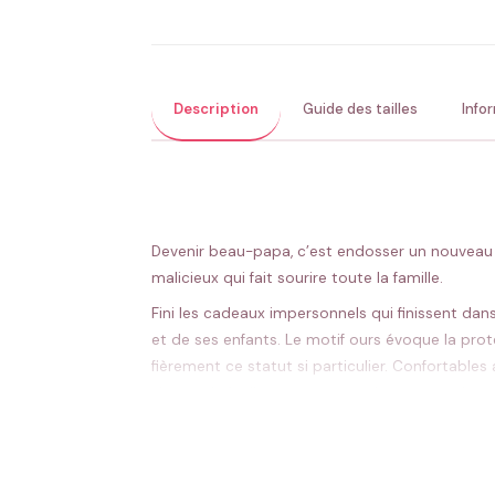
Description
Guide des tailles
Info
Devenir beau-papa, c’est endosser un nouveau 
malicieux qui fait sourire toute la famille.
Fini les cadeaux impersonnels qui finissent dan
et de ses enfants. Le motif ours évoque la prote
fièrement ce statut si particulier. Confortable
s’accorde facilement à toutes les tenues, du 
Message touchant qui valorise le rôle de b