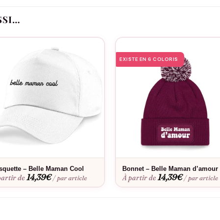
SSI…
ccasions
sures
EXISTE EN 6 COLORIS
Idéal pour
iliale, Saint-Valentin ou simplement pour faire plaisir au quotidien.
Bon à savoir
a coupe parfaite. Envie d’une touche personnelle ? Découvrez notre
age à l’air libre recommandé.
squette – Belle Maman Cool
Bonnet – Belle Maman d’amour
14,39
€
14,39
€
partir de
À partir de
/ par article
/ par article