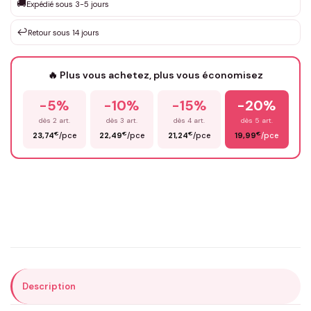
🚚
Expédié sous 3-5 jours
↩️
Retour sous 14 jours
Votre texte / idée
*
🔥 Plus vous achetez, plus vous économisez
-5%
-10%
-15%
-20%
Prénom
*
dès 2 art.
dès 3 art.
dès 4 art.
dès 5 art.
€
€
€
€
23,74
/pce
22,49
/pce
21,24
/pce
19,99
/pce
Email
*
Précisions (optionnel)
Description
ENVOYER MA DEMANDE ✨