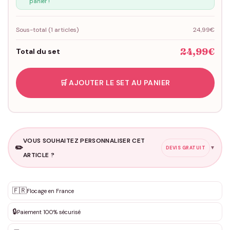
panier !
Sous-total (
1
articles)
24,99€
24,99€
Total du set
🛒 AJOUTER LE SET AU PANIER
VOUS SOUHAITEZ PERSONNALISER CET
✏️
▼
DEVIS GRATUIT
ARTICLE ?
Personnalisation sur mesure
🇫🇷
✨
Flocage en France
DEVIS GRATUIT · Personnalisation de 3 à 10€ selon la demande
🔒
Paiement 100% sécurisé
Que souhaitez-vous ?
*