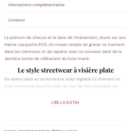
Informations complémentaires
💚 Retour sous 24-48h
🇫🇷 Flocage en France
✅ Validation avant fabrication
Livraison
Le prénom de chacun et la date de l’événement, réunis sur une
même casquette EVG. Un moyen simple de graver ce moment
dans les mémoires et de repartir avec un souvenir daté de la
dernière soirée de célibataire du futur marié.
Le style streetwear à visière plate
Sa visière plate et sa fermeture snap réglable lui donnent un
look streetwear assumé, avec un tour de tête ajustable qui
s’adapte à toutes les têtes de la bande.
LIRE LA SUITE
▾
Une casquette EVG personnalisée pour la
bande
Indiquez le prénom de chaque participant et la date de l’EVG.