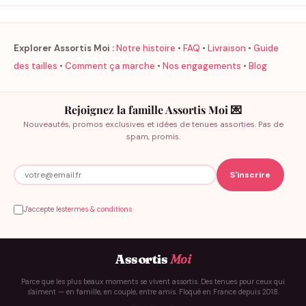
Explorer Assortis Moi :
Notre histoire
•
FAQ
•
Livraison
•
Guide
des tailles
•
Comment ça marche
•
Nos engagements
•
Blog
Rejoignez la famille Assortis Moi 💌
Nouveautés, promos exclusives et idées de tenues assorties. Pas de
spam, promis.
J'accepte les
termes & conditions
Assortis
Moi
Parce que les plus beaux moments se vivent assortis. Des tenues pour ceux qui
s'aiment — en famille, en couple, entre amis. Floqué en France depuis 2018.