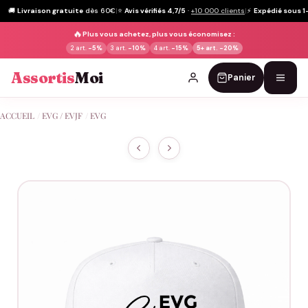
🚚
Livraison gratuite
dès 60€
|
⭐
Avis vérifiés 4,7/5
·
+10 000 clients
|
⚡
Expédié sous 1
🔥
Plus vous achetez, plus vous économisez :
2 art.
-5%
3 art.
-10%
4 art.
-15%
5+ art.
-20%
Assortis
Moi
Panier
Passer
ACCUEIL
/
EVG / EVJF
/
EVG
au
contenu