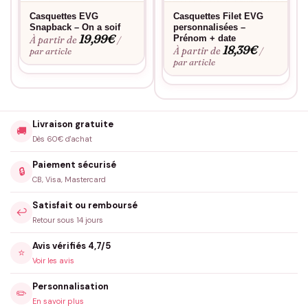
Casquettes EVG
Casquettes Filet EVG
Snapback – On a soif
personnalisées –
19,99
€
Prénom + date
À partir de
/
18,39
€
À partir de
par article
/
par article
Livraison gratuite
🚚
Dès 60€ d'achat
Paiement sécurisé
🔒
CB, Visa, Mastercard
Satisfait ou remboursé
↩️
Retour sous 14 jours
Avis vérifiés 4,7/5
⭐
Voir les avis
Personnalisation
✏️
En savoir plus