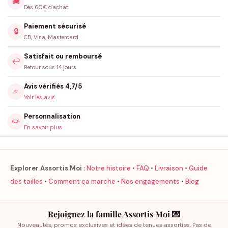
🚚
Dès 60€ d'achat
Paiement sécurisé
🔒
CB, Visa, Mastercard
Satisfait ou remboursé
↩️
Retour sous 14 jours
Avis vérifiés 4,7/5
⭐
Voir les avis
Personnalisation
✏️
En savoir plus
Explorer Assortis Moi :
Notre histoire
•
FAQ
•
Livraison
•
Guide
des tailles
•
Comment ça marche
•
Nos engagements
•
Blog
Rejoignez la famille Assortis Moi 💌
Nouveautés, promos exclusives et idées de tenues assorties. Pas de