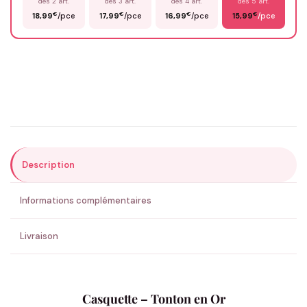
dès 2 art.
dès 3 art.
dès 4 art.
dès 5 art.
€
€
€
€
18,99
/pce
17,99
/pce
16,99
/pce
15,99
/pce
Email
*
Précisions (optionnel)
Description
ENVOYER MA DEMANDE ✨
Informations complémentaires
💚 Retour sous 24-48h
🇫🇷 Flocage en France
✅ Validation avant fabrication
Livraison
Casquette – Tonton en Or