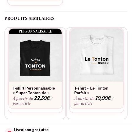
Envie d’une touche personnelle ? Découvrez notre
service de
personnalisation
. Cette casquette se lave facilement et
conserve sa forme après de nombreux lavages.
PRODUITS SIMILAIRES
T-shirt Personnalisable
T-shirt « Le Tonton
« Super Tonton de »
Parfait »
22,39
€
19,99
€
À partir de
À partir de
/
/
par article
par article
Livraison gratuite