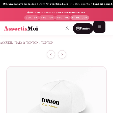
🚚
Livraison gratuite
dès 60€
|
⭐
Avis vérifiés 4,7/5
·
+10 000 clients
|
⚡
Expédié sous 1
🔥
Plus vous achetez, plus vous économisez :
2 art.
-5%
3 art.
-10%
4 art.
-15%
5+ art.
-20%
Assortis
Moi
Panier
Passer
ACCUEIL
/
TATA & TONTON
/
TONTON
au
contenu