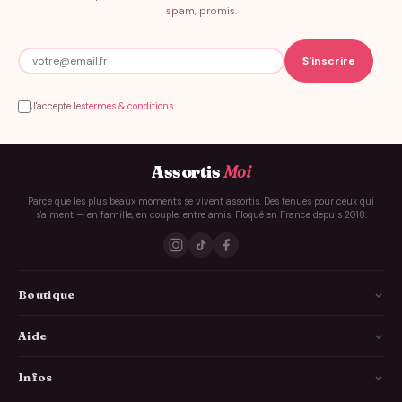
spam, promis.
J'accepte les
termes & conditions
Assortis
Moi
Parce que les plus beaux moments se vivent assortis. Des tenues pour ceux qui
s'aiment — en famille, en couple, entre amis. Floqué en France depuis 2018.
Boutique
La Famille
Aide
Les Couples
Comment ça marche
Infos
Les Copains
Guide des tailles