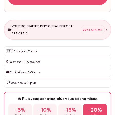
VOUS SOUHAITEZ PERSONNALISER CET
✏️
▼
DEVIS GRATUIT
ARTICLE ?
Personnalisation sur mesure
🇫🇷
✨
Flocage en France
DEVIS GRATUIT · Personnalisation de 3 à 10€ selon la demande
🔒
Paiement 100% sécurisé
Que souhaitez-vous ?
*
🚚
Expédié sous 3-5 jours
↩️
Retour sous 14 jours
Votre texte / idée
*
🔥 Plus vous achetez, plus vous économisez
-5%
-10%
-15%
-20%
Prénom
*