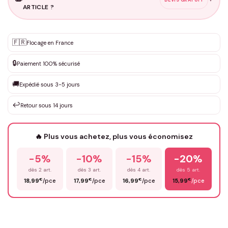
ARTICLE ?
Personnalisation sur mesure
🇫🇷
✨
Flocage en France
DEVIS GRATUIT · Personnalisation de 3 à 10€ selon la demande
🔒
Paiement 100% sécurisé
Que souhaitez-vous ?
*
🚚
Expédié sous 3-5 jours
↩️
Retour sous 14 jours
Votre texte / idée
*
🔥 Plus vous achetez, plus vous économisez
-5%
-10%
-15%
-20%
Prénom
*
dès 2 art.
dès 3 art.
dès 4 art.
dès 5 art.
€
€
€
€
18,99
/pce
17,99
/pce
16,99
/pce
15,99
/pce
Email
*