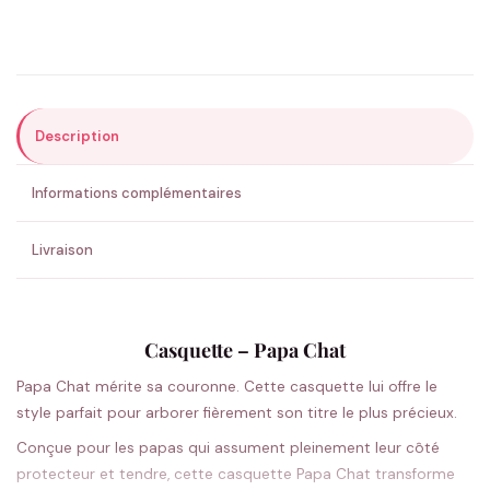
Précisions (optionnel)
Description
ENVOYER MA DEMANDE ✨
Informations complémentaires
💚 Retour sous 24-48h
🇫🇷 Flocage en France
✅ Validation avant fabrication
Livraison
Casquette – Papa Chat
Papa Chat mérite sa couronne. Cette casquette lui offre le
style parfait pour arborer fièrement son titre le plus précieux.
Conçue pour les papas qui assument pleinement leur côté
protecteur et tendre, cette casquette Papa Chat transforme