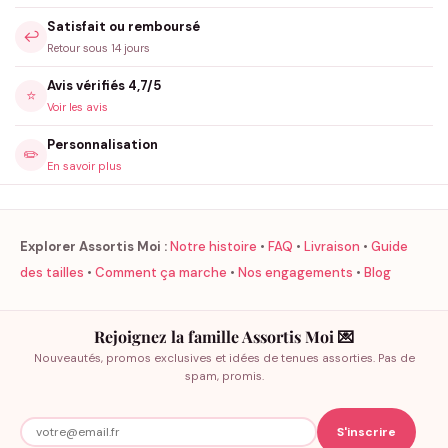
Satisfait ou remboursé
↩️
Retour sous 14 jours
Avis vérifiés 4,7/5
⭐
Voir les avis
Personnalisation
✏️
En savoir plus
Explorer Assortis Moi :
Notre histoire
•
FAQ
•
Livraison
•
Guide
des tailles
•
Comment ça marche
•
Nos engagements
•
Blog
Rejoignez la famille Assortis Moi 💌
Nouveautés, promos exclusives et idées de tenues assorties. Pas de
spam, promis.