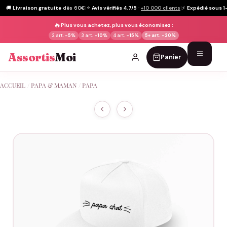
🚚
Livraison gratuite
dès 60€
|
⭐
Avis vérifiés 4,7/5
·
+10 000 clients
|
⚡
Expédié sous 1
🔥
Plus vous achetez, plus vous économisez :
2 art.
-5%
3 art.
-10%
4 art.
-15%
5+ art.
-20%
Assortis
Moi
Panier
Passer
ACCUEIL
/
PAPA & MAMAN
/
PAPA
au
contenu