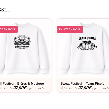
rsonnalisé
SSI…
spirant ou snapback tendance
en plein air
à tous vos looks
STE EN NOIR
EXISTE EN NOIR
 événements
Idéal pour
hno, concerts en plein air, rencontres entre passionnés de musique é
Bon à savoir
a coupe parfaite. Envie d’une touche personnelle ? Découvrez notre
ll Festival : Bières & Musique
Sweat Festival – Team Picole
uette conserve sa forme et ses couleurs lavage après lavage.
27,99
€
27,99
€
partir de
À partir de
/ par article
/ par articl