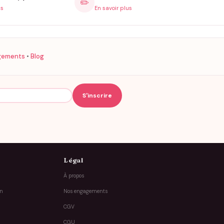
✏️
is
En savoir plus
gements
•
Blog
Légal
À propos
on
Nos engagements
CGV
CGU