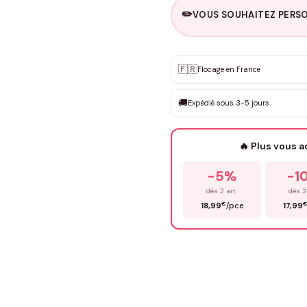
✏️
VOUS SOUHAITEZ PERSO
Personnalisation sur m
🇫🇷
✨
Flocage en France
DEVIS GRATUIT · Personnali
🚚
Expédié sous 3-5 jours
Que souhaitez-vous ?
*
🔥 Plus vous 
Prénom
*
-5%
-1
dès 2 art.
dès 3
€
18,99
/pce
17,99
Précisions (optionnel)
ENV