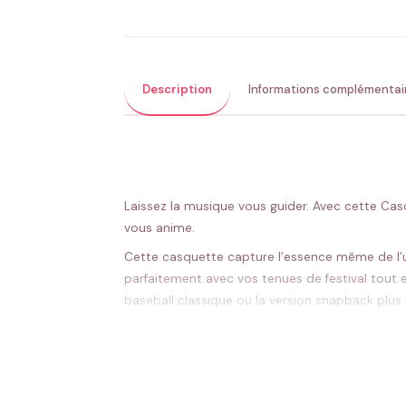
Description
Informations complémentai
Laissez la musique vous guider. Avec cette Casq
vous anime.
Cette casquette capture l’essence même de l’un
parfaitement avec vos tenues de festival tout 
baseball classique ou la version snapback plus
L’ajustement réglable garantit un confort opti
marie naturellement à votre garde-robe festiva