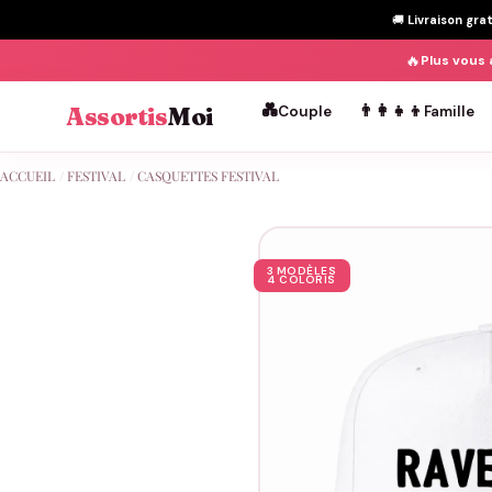
🚚
Livraison gra
🔥
Plus vous 
💑
👨‍👩‍👧‍👦
Assortis
Moi
Couple
Famille
Passer
ACCUEIL
/
FESTIVAL
/
CASQUETTES FESTIVAL
au
contenu
3 MODÈLES
4 COLORIS