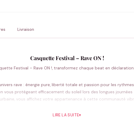
💚 Retour sous 24-48h
🇫
res
Livraison
Casquette Festival – Rave ON !
uette Festival – Rave ON !, transformez chaque beat en déclaration de
ivers rave : énergie pure, liberté totale et passion pour les rythme
en vous protégeant efficacement du soleil lors des longues journées
 urbaine, vous affichez votre appartenance à cette communauté vibran
mal, même pendant des heures de célébration intense. Disponible dans
l et devient rapidement l’accessoire incontournable de vos sorties 
LIRE LA SUITE
▾
Pourquoi vous allez l’aimer