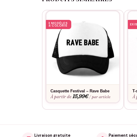
3 MODÈLES
EXI
4 COLORIS
Casquette Festival – Rave Babe
T-
15,99
€
À partir de
À 
/ par article
Livraison gratuite
Paiement séc