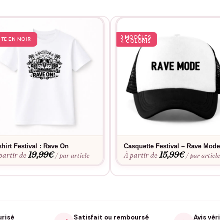
3 MODÈLES
STE EN NOIR
4 COLORIS
shirt Festival : Rave On
Casquette Festival – Rave Mod
19,99
€
15,99
€
partir de
À partir de
/ par article
/ par articl
urisé
Satisfait ou remboursé
Avis véri