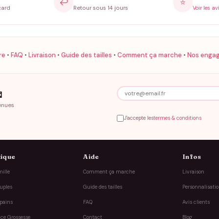
↩️
⭐
card
Retour sous 14 jours
Voir les av
re
•
FAQ
•
Livraison
•
Guide des tailles
•
Comment ça marche
•
Nos enga

enues
J'accepte les
termes & conditions
ique
Aide
Infos
ille
Comment ça marche
Livraison
uples
Guide des tailles
Personnalisati
pains
FAQ
Avis clients
ce Grossesse
Contact
Blog