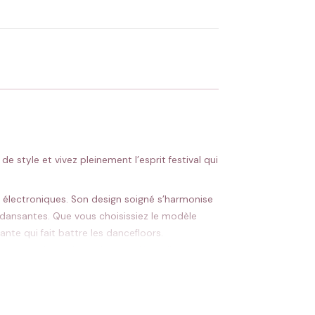
 Flocage en France
✅ Validation avant fabrication
 style et vivez pleinement l’esprit festival qui
s électroniques. Son design soigné s’harmonise
 dansantes. Que vous choisissiez le modèle
te qui fait battre les dancefloors.
 une palette de couleurs variées, elle se
nocturnes.