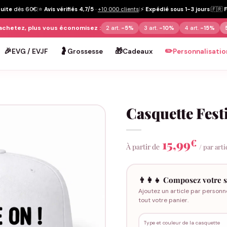
tuite
dès 60€
|
⭐
Avis vérifiés 4,7/5
·
+10 000 clients
|
⚡
Expédié sous 1-3 jours
|
🇫🇷
achetez, plus vous économisez :
2 art.
-5%
3 art.
-10%
4 art.
-15%
🎉
🤰
🎁
✏️
EVG / EVJF
Grossesse
Cadeaux
Personnalisatio
Casquette Fest
15,99
€
À partir de
/ par arti
👨‍👩‍👧 Composez votre s
Ajoutez un article par personn
tout votre panier.
Type et couleur de la casquette