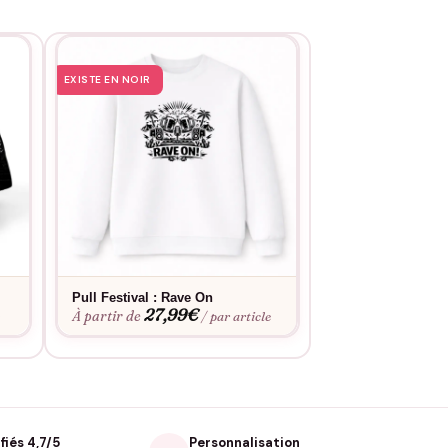
EXISTE EN NOIR
EXISTE EN NOIR
e
Pull Festival : Rave On
Tee shirt Festiva
27,99
€
19,9
À partir de
À partir de
e
/ par article
fiés 4,7/5
Personnalisation