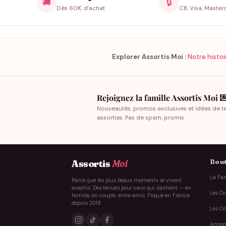
🚚
🔒
Dès 60€ d'achat
CB, Visa, Master
Explorer Assortis Moi :
Notre histoi
Rejoignez la famille Assortis Moi 
Nouveautés, promos exclusives et idées de t
assorties. Pas de spam, promis.
Bout
Assortis
Moi
La Fam
Parce que les plus beaux moments se vivent
assortis. Des tenues pour ceux qui s'aiment — en
Les Co
famille, en couple, entre amis. Floqué en France
depuis 2018.
Les Co
Annon