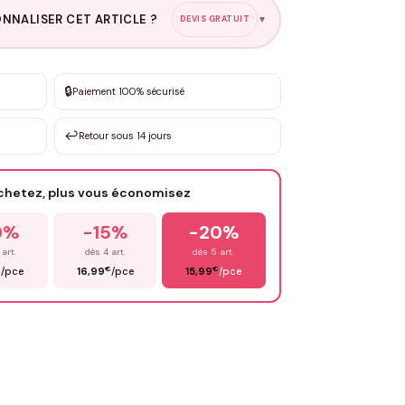
NNALISER CET ARTICLE ?
DEVIS GRATUIT
▼
esure
🔒
Paiement 100% sécurisé
sation de 3 à 10€ selon la demande
↩️
Retour sous 14 jours
Votre texte / idée
*
achetez, plus vous économisez
Email
*
0%
-15%
-20%
 art.
dès 4 art.
dès 5 art.
€
€
€
/pce
16,99
/pce
15,99
/pce
OYER MA DEMANDE ✨