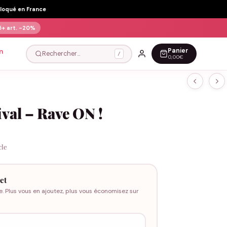
Floqué en France
5+ art.
-20%
Panier
n
Rechercher…
/
0,00€
ival – Rave ON !
cle
et
e. Plus vous en ajoutez, plus vous économisez sur