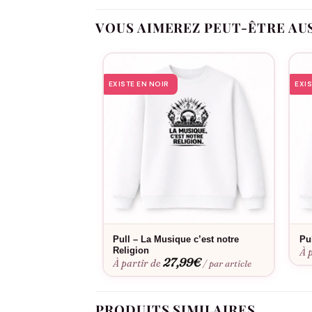
Taille réglable à l’arrière pour un confort pe
VOUS AIMEREZ PEUT-ÊTRE AU
Styles variés : baseball intemporel, filet re
Protection solaire efficace lors des festivals 
Palette de couleurs étendue pour s’adapter 
EXISTE EN NOIR
EXI
Résistante aux conditions extérieures des
Festivals électro, soirées rave, événements tec
Consultez notre
guide des tailles
pour choisir l
Pull – La Musique c’est notre
Pu
résister aux conditions de festival, cette casq
Religion
À 
27,99
€
À partir de
/ par article
PRODUITS SIMILAIRES