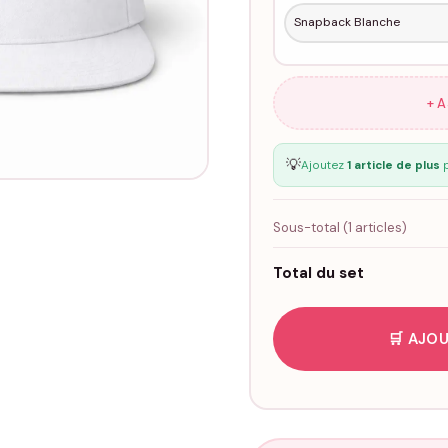
+ 
💡
Ajoutez
1 article de plus
p
Sous-total (
1
articles)
Total du set
🛒 AJOU