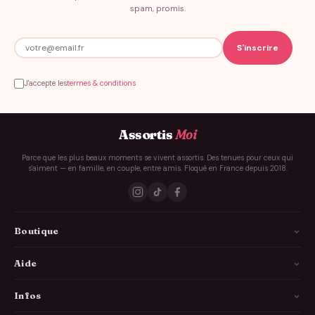
spam, promis.
J'accepte les
termes & conditions
Assortis
Moi
Parce que les plus beaux moments se vivent assortis. Des tenues pour ceux qui
s'aiment — en famille, en couple, entre amis. Floqué en France depuis 2018.
Boutique
La Famille
Aide
Les Couples
Comment ça marche
Infos
Les Copains
Guide des tailles