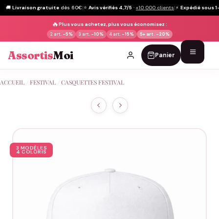
🚚
Livraison gratuite
dès 60€
|
⭐
Avis vérifiés 4,7/5
·
+10 000 clients
|
⚡
Expédié sous 1
🔥
Plus vous achetez, plus vous économisez :
2 art.
-5%
3 art.
-10%
4 art.
-15%
5+ art.
-20%
Assortis
Moi
Panier
Passer
ACCUEIL
/
FESTIVAL
/
CASQUETTES FESTIVAL
au
contenu
3 MODÈLES
4 COLORIS