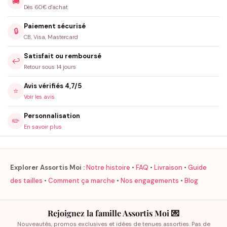
🚚
Dès 60€ d'achat
Paiement sécurisé
🔒
CB, Visa, Mastercard
Satisfait ou remboursé
↩️
Retour sous 14 jours
Avis vérifiés 4,7/5
⭐
Voir les avis
Personnalisation
✏️
En savoir plus
Explorer Assortis Moi :
Notre histoire
•
FAQ
•
Livraison
•
Guide
des tailles
•
Comment ça marche
•
Nos engagements
•
Blog
Rejoignez la famille Assortis Moi 💌
Nouveautés, promos exclusives et idées de tenues assorties. Pas de