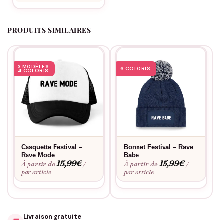
Envie d’une touche personnelle ? Découvrez notre
service de
personnalisation
. Cette casquette Festival Rave Babe conserve
son éclat lavage après lavage et sa forme résiste aux
PRODUITS SIMILAIRES
conditions les plus intenses.
3 MODÈLES
6 COLORIS
4 COLORIS
Casquette Festival –
Bonnet Festival – Rave
Rave Mode
Babe
15,99
€
15,99
€
À partir de
À partir de
/
/
par article
par article
Livraison gratuite