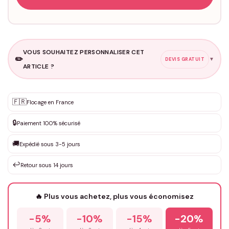
VOUS SOUHAITEZ PERSONNALISER CET
✏️
▼
DEVIS GRATUIT
ARTICLE ?
Personnalisation sur mesure
🇫🇷
✨
Flocage en France
DEVIS GRATUIT · Personnalisation de 3 à 10€ selon la demande
🔒
Paiement 100% sécurisé
Que souhaitez-vous ?
*
🚚
Expédié sous 3-5 jours
↩️
Retour sous 14 jours
Votre texte / idée
*
🔥 Plus vous achetez, plus vous économisez
-5%
-10%
-15%
-20%
Prénom
*