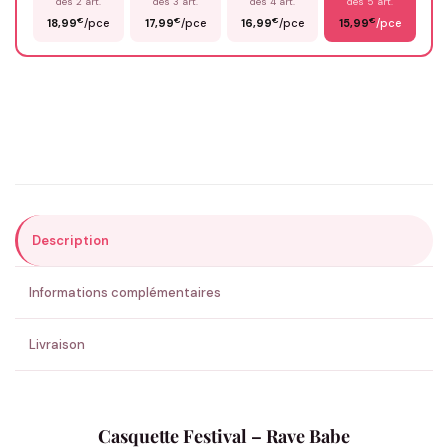
dès 2 art.
dès 3 art.
dès 4 art.
dès 5 art.
€
€
€
€
18,99
/pce
17,99
/pce
16,99
/pce
15,99
/pce
Email
*
Précisions (optionnel)
Description
ENVOYER MA DEMANDE ✨
Informations complémentaires
💚 Retour sous 24-48h
🇫🇷 Flocage en France
✅ Validation avant fabrication
Livraison
Casquette Festival – Rave Babe