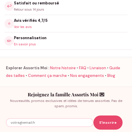
Satisfait ou remboursé
↩️
Retour sous 14 jours
Avis vérifiés 4,7/5
⭐
Voir les avis
Personnalisation
✏️
En savoir plus
Explorer Assortis Moi :
Notre histoire
•
FAQ
•
Livraison
•
Guide
des tailles
•
Comment ça marche
•
Nos engagements
•
Blog
Rejoignez la famille Assortis Moi 💌
Nouveautés, promos exclusives et idées de tenues assorties. Pas de
spam, promis.