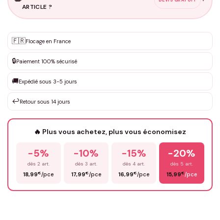
ARTICLE ?
Personnalisation sur mesure
🇫🇷
✨
Flocage en France
DEVIS GRATUIT · Personnalisation de 3 à 10€ selon la demande
🔒
Paiement 100% sécurisé
Que souhaitez-vous ?
*
🚚
Expédié sous 3-5 jours
↩️
Retour sous 14 jours
Votre texte / idée
*
🔥 Plus vous achetez, plus vous économisez
-5%
-10%
-15%
-20%
Prénom
*
dès 2 art.
dès 3 art.
dès 4 art.
dès 5 art.
€
€
€
€
18,99
/pce
17,99
/pce
16,99
/pce
15,99
/pce
Email
*