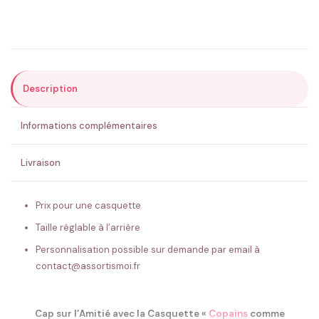
Précisions (optionnel)
Description
ENVOYER MA DEMANDE ✨
Informations complémentaires
💚 Retour sous 24-48h
🇫🇷 Flocage en France
✅ Validation avant fabrication
Livraison
Prix pour une casquette
Taille réglable à l’arrière
Personnalisation possible sur demande par email à
contact@assortismoi.fr
Cap sur l’Amitié avec la Casquette «
Copains
comme