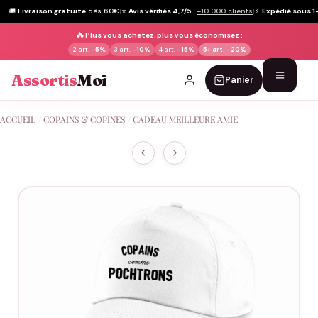
🚚
Livraison gratuite
dès 60€
|
⭐
Avis vérifiés 4,7/5
·
+10 000 clients
|
⚡
Expédié sous 1
🔥
Plus vous achetez, plus vous économisez :
2 art.
-5%
3 art.
-10%
4 art.
-15%
5+ art.
-20%
Assortis
Moi
Panier
Passer
ACCUEIL
/
COPAINS & COPINES
/
CADEAU MEILLEURE AMIE
au
contenu