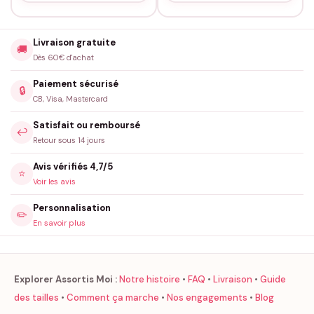
Livraison gratuite
🚚
Dès 60€ d'achat
Paiement sécurisé
🔒
CB, Visa, Mastercard
Satisfait ou remboursé
↩️
Retour sous 14 jours
Avis vérifiés 4,7/5
⭐
Voir les avis
Personnalisation
✏️
En savoir plus
Explorer Assortis Moi :
Notre histoire
•
FAQ
•
Livraison
•
Guide
des tailles
•
Comment ça marche
•
Nos engagements
•
Blog