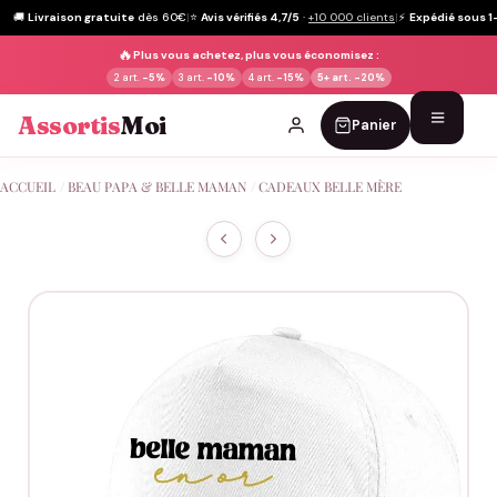
🚚
Livraison gratuite
dès 60€
|
⭐
Avis vérifiés 4,7/5
·
+10 000 clients
|
⚡
Expédié sous 1
🔥
Plus vous achetez, plus vous économisez :
2 art.
-5%
3 art.
-10%
4 art.
-15%
5+ art.
-20%
Assortis
Moi
Panier
Passer
ACCUEIL
/
BEAU PAPA & BELLE MAMAN
/
CADEAUX BELLE MÈRE
au
contenu