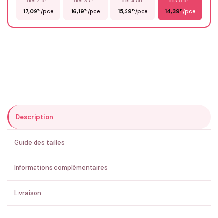
dès 2 art.
dès 3 art.
dès 4 art.
dès 5 art.
€
€
€
€
17,09
/pce
16,19
/pce
15,29
/pce
14,39
/pce
Email
*
Précisions (optionnel)
Description
ENVOYER MA DEMANDE ✨
Guide des tailles
💚 Retour sous 24-48h
🇫🇷 Flocage en France
✅ Validation avant fabrication
Informations complémentaires
Livraison