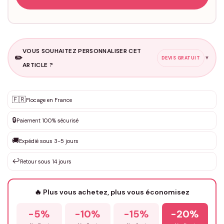
VOUS SOUHAITEZ PERSONNALISER CET
✏️
▼
DEVIS GRATUIT
ARTICLE ?
Personnalisation sur mesure
🇫🇷
✨
Flocage en France
DEVIS GRATUIT · Personnalisation de 3 à 10€ selon la demande
🔒
Paiement 100% sécurisé
Que souhaitez-vous ?
*
🚚
Expédié sous 3-5 jours
↩️
Retour sous 14 jours
Votre texte / idée
*
🔥 Plus vous achetez, plus vous économisez
-5%
-10%
-15%
-20%
Prénom
*