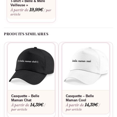
T-shirt « Belle & Mere
Consultez notre
guide des tailles
pour choisir la coupe parfaite.
Veilleuse »
Envie d’une touche personnelle ? Découvrez notre
service de
19,99
€
À partir de
/ par
personnalisation
. La broderie dorée conserve son éclat après
article
lavage et le système de réglage garantit un maintien
confortable toute la journée.
PRODUITS SIMILAIRES
Casquette – Belle
Casquette – Belle
Maman Chat
Maman Cool
14,39
€
14,39
€
À partir de
À partir de
/
/
par article
par article